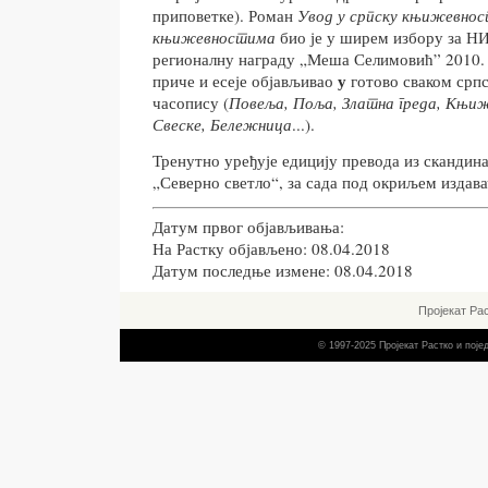
приповетке). Роман
Увод у српску књижевнос
књижевностима
био је у ширем избору за НИ
регионалну награду „Меша Селимовић” 2010. 
у
приче и есеје објављивао
готово сваком срп
часопису (
Повеља, Поља, Златна греда, Књиж
Свеске, Бележница
...).
Тренутно уређује едицију превода из сканди
„Северно светло“, за сада под окриљем издава
Датум првог објављивања:
На Растку објављено: 08.04.2018
Датум последње измене: 08.04.2018
Пројекат Ра
© 1997-2025 Пројекат Растко и пој