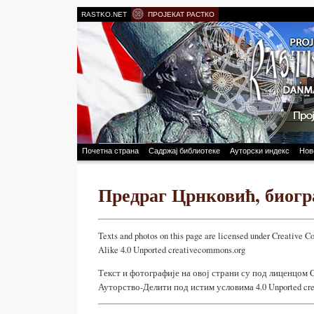
RASTKO.NET
ПРОЈЕКАТ РАСТКО
Почетна страна
Садржај библиотеке
Ауторски индекс
Нов
Предраг Црнковић, биогр
Texts and photos on this page are licensed under Creative 
Alike 4.0 Unported creativecommons.org
Текст и фотографије на овој страни су под лиценцом 
Ауторство-Делити под истим условима 4.0 Unported cr