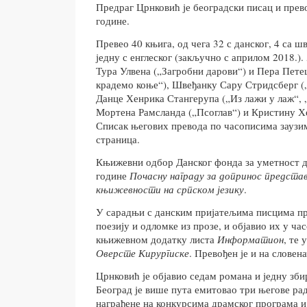
Предраг Црнковић је београдски писац и прево
године.
Превео 40 књига, од чега 32 с данског, 4 са ш
једну с енглеског (закључно с априлом 2018.)
Тура Улвена („Загробни дарови“) и Пера Пет
крадемо коње“), Швеђанку Сару Стридсберг („
Данце Хенрика Стангерупа („Из лажи у лаж“, 
Мортена Рамсланда („Псоглав“) и Кристину Хе
Списак његових превода по часописима заузи
страница.
Књижевни одбор Данског фонда за уметност д
године
Почасну награду за допринос предста
књижевности на српском језику
.
У сарадњи с данским пријатељима писцима пр
поезију и одломке из прозе, и објавио их у ч
књижевном додатку листа
Информатион
, те 
Оверсте Кирургиске
. Превођен је и на словен
Црнковић је објавио седам романа и једну зби
Београд је више пута емитовао три његове ра
награђене на конкурсима драмског програма 