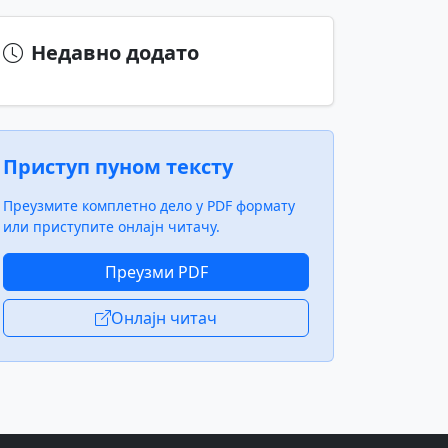
Недавно додато
Приступ пуном тексту
Преузмите комплетно дело у PDF формату
или приступите онлајн читачу.
Преузми PDF
Онлајн читач