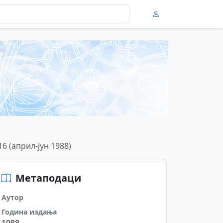
16 (април-јун 1988)
Метаподаци
Аутор
Година издања