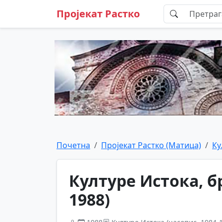
Пројекат Растко
Почетна
Пројекат Растко (Матица)
Ку
Културе Истока, бр
1988)