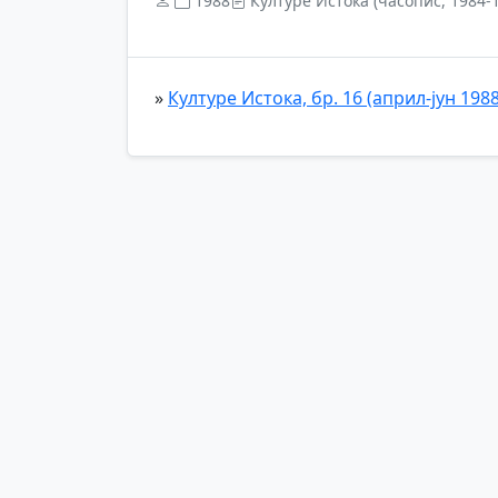
1988
Културе Истока (часопис, 1984-
»
Културе Истока, бр. 16 (април-јун 1988