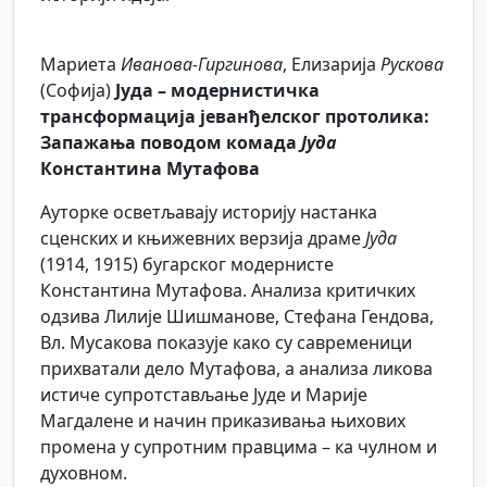
Мариета
Иванова-Гиргинова
, Елизарија
Рускова
(Софија)
Jуда – модернистичка
трансформација јеванђелског протолика:
Запажања поводом комада
Јуда
Константина Мутафова
Ауторке осветљавају историју настанка
сценских и књижевних верзија драме
Јуда
(1914, 1915) бугарског модернисте
Константина Мутафова. Анализа критичких
одзива Лилије Шишманове, Стефана Гендова,
Вл. Мусакова показује како су савременици
прихватали дело Мутафова, а анализа ликова
истиче супротстављање Јуде и Марије
Магдалене и начин приказивања њихових
промена у супротним правцима – ка чулном и
духовном.