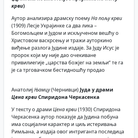
крви
)
Аутор анализира драмску поему
На пољу крви
(1909) Лесје Украјинке са два лика –
Богомољцем и Јудом и искљученом вешћу о
Христовом васкрсењу и тражи ауторкино
виђење разлога Јудине издаје. За Јуду Исус је
пророк који му није дао очекиване
привилиегије „царства божјег на земљи“ те га
је са трговачком бестидношћу продао
Анатолиј
Њамцу
(Чернивци)
Јуда у драми
Цена крви
Спиридона Черкасенка
У тексту о драми
Цена крви
(1930) Спиридона
Черкасенка аутор показује да Јудина побуна
има социјални карактер и циљ истеривања
Римљана, а издаја овог интриганта последица