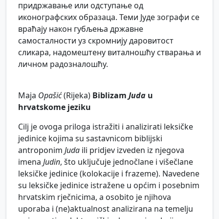
придржавање или одступање од
иконографских образаца. Теми Јуде зографи се
враћају након губљења државне
самосталности уз скромнију даровитост
сликара, надомештену виталношћу стварања и
личном радозналошћу.
Maja
Opašić
(Rijeka)
Biblizam
Juda
u
hrvatskome jeziku
Cilj je ovoga priloga istražiti i analizirati leksičke
jedinice kojima su sastavnicom biblijski
antroponim
Juda
ili pridjev izveden iz njegova
imena
Judin
, što uključuje jednočlane i višečlane
leksičke jedinice (kolokacije i frazeme). Navedene
su leksičke jedinice istražene u općim i posebnim
hrvatskim rječnicima, a osobito je njihova
uporaba i (ne)aktualnost analizirana na temelju