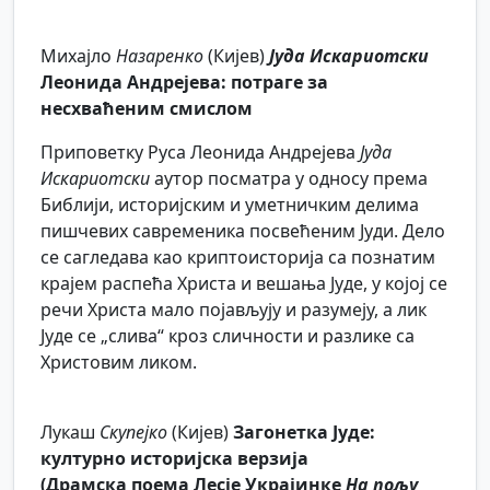
Михајло
Назаренко
(Кијев)
Јуда Искариотски
Леонида Андрејева: потраге за
несхваћеним смислом
Приповетку Руса Леонида Андрејева
Јуда
Искариотски
аутор посматра у односу према
Библији, историјским и уметничким делима
пишчевих савременика посвећеним Јуди. Дело
се сагледава као криптоисторија са познатим
крајем распећа Христа и вешања Јуде, у којој се
речи Христа мало појављују и разумеју, а лик
Јуде се „слива“ кроз сличности и разлике са
Христовим ликом.
Лукаш
Скупејко
(Кијев)
Загонетка Јуде:
културно историјска верзија
(Драмска поема Лесје Украјинке
На пољу