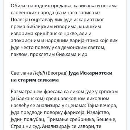
Обиље народних предања, казивања и песама
словенских народа (са много записа из
Полесја) оцртавају лик Јуде искариотског
према библијским изворима, књишќим
изворима хришћанске цркве, али и
апокрифним и народним варијантама које лик
Јуде често повезују са демонским светом,
паклом, проклетим биљкама и др.
Светлана
Пејић
(Београд)
Јуда Искариотски
на старим сликама
Разматрањем фресака са ликом Јуде у српском
(и балканском) средњовековном ликовном
наслеђу се анализира у сценама: Тајна вечера,
Јуда предводи поворку фарисеја, Издајство,
Јудин пољубац, Примање сребрника, Бешење,
Страшни суд. Анализирају се извори, те