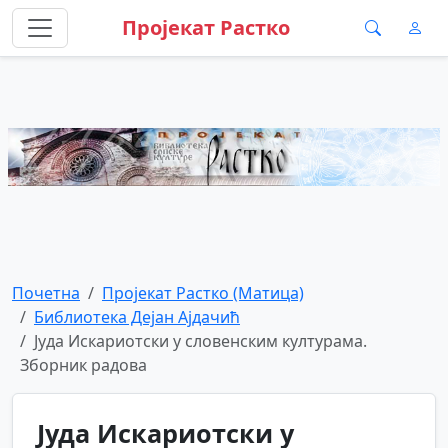
Пројекат Растко
Почетна
Пројекат Растко (Матица)
Библиотека Дејан Ајдачић
Јуда Искариотски у словенским културама.
Зборник радова
Јуда Искариотски у