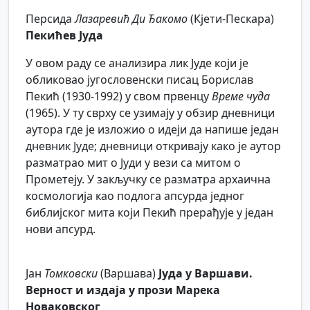
Персида
Лазаревић Ди Ђакомо
(Кјети-Пескара)
Пекићев Јуда
У овом раду се анализира лик Јуде који је
обликовао југословенски писац Борислав
Пекић (1930-1992) у свом првенцу
Време чуда
(1965). У ту сврху се узимају у обзир дневници
аутора где је изложио о идеји да напише један
дневник Јуде; дневници откривају како је аутор
разматрао мит о Јуди у вези са митом о
Прометеју. У закључку се разматра архаична
космологија као подлога апсурда једног
библијског мита који Пекић прерађује у један
нови апсурд.
Јан
Томковски
(Варшава)
Јуда у Варшави.
Верност и издаја у прози Марека
Новаковског