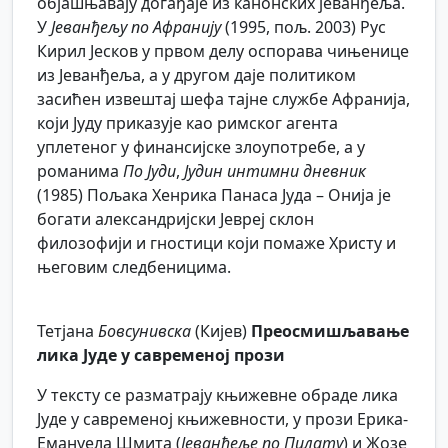
објашњавају догађаје из канонских јеванђеља.
У
Јеванђељу по Афранију
(1995, пољ. 2003) Рус
Кирил Јесков у првом делу оспорава чињенице
из Јеванђеља, а у другом даје политиком
засићен извештај шефа тајне службе Афранија,
који Јуду приказује као римског агента
уплетеног у финансијске злоупотребе, а у
романима
По Јуди
,
Јудин интимни дневник
(1985) Пољака Хенрика Панаса Јуда – Онија је
богати александријски Јевреј склон
филозофији и гностици који помаже Христу и
његовим следбеницима.
Тетјана
Бовсунивска
(Кијев)
Преосмишљавање
лика Јуде у савременој прози
У тексту се разматрају књижевне обраде лика
Јуде у савременој књижевности, у прози Ерика-
Емануела Шмита (
Јеванђеље по Пилату
) и Жозе