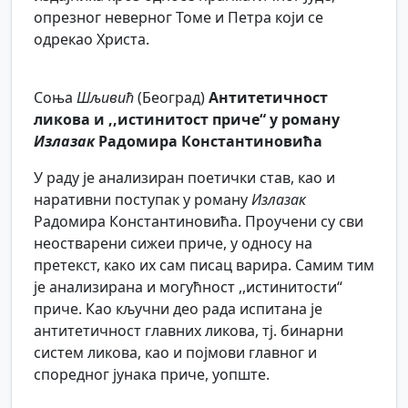
опрезног неверног Томе и Петра који се
одрекао Христа.
Соња
Шљивић
(Београд)
Антитетичност
ликова и ,,истинитост приче“ у роману
Излазак
Радомира Константиновића
У раду је анализиран поетички став, као и
наративни поступак у роману
Излазак
Радомира Константиновића. Проучени су сви
неостварени сижеи приче, у односу на
претекст, како их сам писац варира. Самим тим
је анализирана и могућност ,,истинитости“
приче. Као кључни део рада испитана је
антитетичност главних ликова, тј. бинарни
систем ликова, као и појмови главног и
споредног јунака приче, уопште.