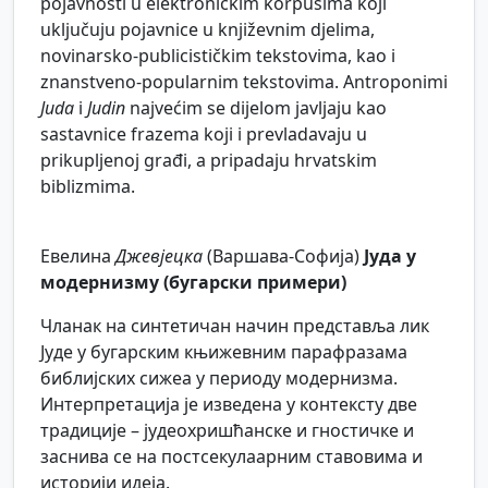
pojavnosti u elektroničkim korpusima koji
uključuju pojavnice u književnim djelima,
novinarsko-publicističkim tekstovima, kao i
znanstveno-popularnim tekstovima. Antroponimi
Juda
i
Judin
najvećim se dijelom javljaju kao
sastavnice frazema koji i prevladavaju u
prikupljenoj građi, a pripadaju hrvatskim
biblizmima.
Евелина
Джевјецка
(Варшава-Софија)
Јуда у
модернизму (бугарски примери)
Чланак на синтетичан начин представља лик
Јуде у бугарским књижевним парафразама
библијских сижеа у периоду модернизма.
Интерпретација је изведена у контексту две
традиције – јудеохришћанске и гностичке и
заснива се на постсекулаарним ставовима и
историји идеја.