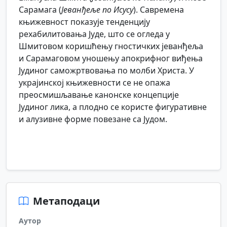
Сарамага (
Јеванђеље по Исусу
). Савремена
књижевност показује тенденцију
рехабилитовања Јуде, што се огледа у
Шмитoвом коришћењу гностичких јеванђеља
и Сарамаговом уношењу апокрифног виђења
Јудиног саможртвовања по молби Христа. У
украјинској књижевности се не опажа
преосмишљавање канонске концепције
Јудиног лика, а плодно се користе фигуративне
и алузивне форме повезане са Јудом.
Метаподаци
Аутор