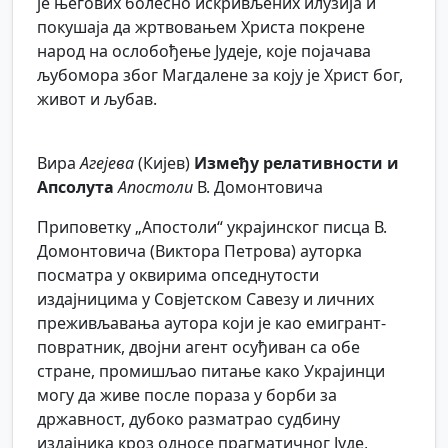
је његових болесно искривљених илузија и
покушаја да жртвовањем Христа покрене
народ на ослобођење Јудеје, које појачава
љубомора због Магдалене за коју је Христ бог,
живот и љубав.
Вира
Агејева
(Кијев)
Између релативности и
Апсолута
Апостоли
В. Домонтовича
Приповетку „Апостоли“ украјинског писца В.
Домонтовича (Виктора Петрова) ауторка
посматра у оквирима опседнутости
издајницима у Совјетском Савезу и личних
преживљавања аутора који је као емигрант-
повратник, двојни агент осуђиван са обе
стране, промишљао питање како Украјинци
могу да живе после пораза у борби за
државност, дубоко разматрао судбину
издајника кроз односе прагматичног Јуде,