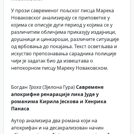
У прози савременог пољског писца Марека
Новаковског анализирају се приповетке у
којима се описује дуги период у којима се у
различитим обличјима приказују издајници,
доушници и цинкароши, различите ситуације
од врбовања до покајања. Текст осветљава и
искуство препознавања сарадника полиције
чији је задатак био да извештава о
непокорном писцу Мареку Новаковском.
Богдан
Троха
(Зјелона Гура)
Савремене
апокрифне ренарације лика Јуде у
романима Кирила Јескова и Хенрика
Панаса
Аутор анализира два романа који на
апокрифан и на десакрализован начин