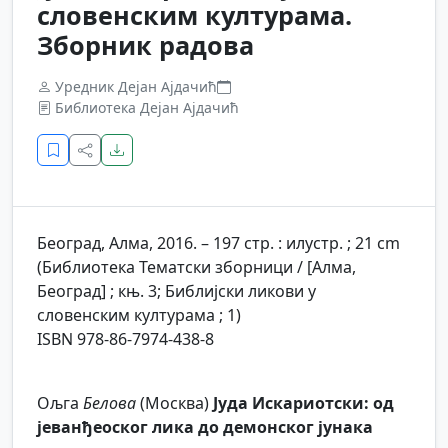
словенским културама.
Зборник радова
Уредник Дејан Ајдачић
Библиотека Дејан Ајдачић
Београд, Алма, 2016. – 197 стр. : илустр. ; 21 cm
(Библиотека Тематски зборници / [Алма,
Београд] ; књ. 3; Библијски ликови у
словенским културама ; 1)
ISBN 978-86-7974-438-8
Ољга
Белова
(Москва)
Јуда Искариотски: од
јеванђеоског лика до демонског јунака