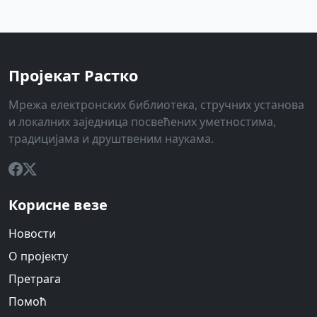
Пројекат Растко
Мрежа електронских библиотека, стручних установа
и локалних заједница посвећених уметностима,
традицијама и друштвеним наукама.
Корисне везе
Новости
О пројекту
Претрага
Помоћ