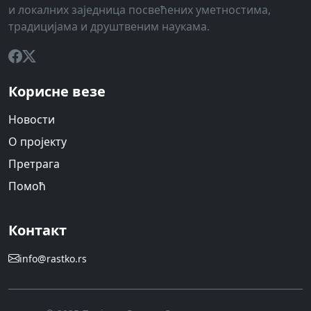
и локалних заједница посвећених уметностима,
традицијама и друштвеним наукама.
Корисне везе
Новости
О пројекту
Претрага
Помоћ
Контакт
info@rastko.rs