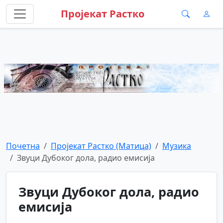
Пројекат Растко
Почетна
Пројекат Растко (Матица)
Музика
Звуци Дубоког дола, радио емисија
Звуци Дубоког дола, радио
емисија