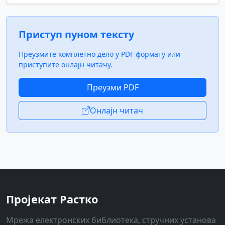
Приступ пуном тексту
Преузмите комплетно дело у PDF формату или
приступите онлајн читачу.
Преузми PDF
Онлајн читач
Пројекат Растко
Мрежа електронских библиотека, стручних установа