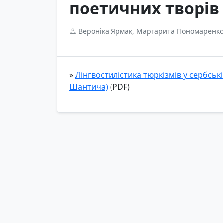
поетичних творів
Вероніка Ярмак, Маргарита Пономаренк
»
Лінгвостилістика тюркізмів у сербські
Шантича)
(PDF)