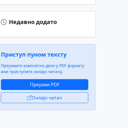
Недавно додато
Приступ пуном тексту
Преузмите комплетно дело у PDF формату
или приступите онлајн читачу.
Преузми PDF
Онлајн читач