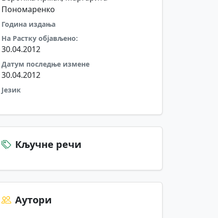
Пономаренко
Година издања
На Растку објављено:
30.04.2012
Датум последње измене
30.04.2012
Језик
Кључне речи
Аутори