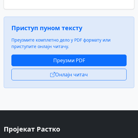
Приступ пуном тексту
Преузмите комплетно дело у PDF формату или
приступите онлајн читачу.
Преузми PDF
Онлајн читач
Пројекат Растко