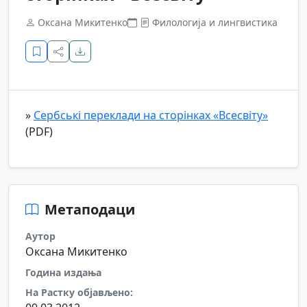
Оксана Микитенко
Филологија и лингвистика
»
Сербські переклади на сторінках «Всесвіту»
(PDF)
Метаподаци
Аутор
Оксана Микитенко
Година издања
На Растку објављено: