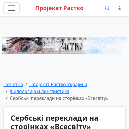
Пројекат Растко
Почетна
Пројекат Растко Украјина
Филологија и лингвистика
Сербські переклади на сторінках «Всесвіту»
Сербські переклади на
сторінках «Всесвіту»