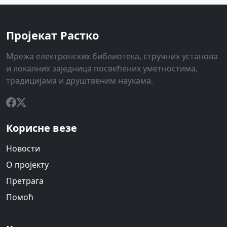
Пројекат Растко
Мрежа електронских библиотека, стручних установа
и локалних заједница посвећених уметностима,
традицијама и друштвеним наукама.
Корисне везе
Новости
О пројекту
Претрага
Помоћ