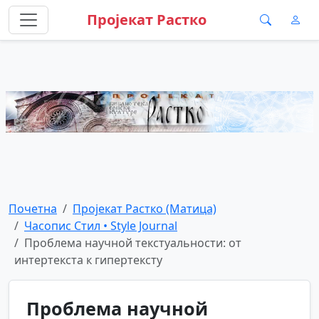
Пројекат Растко
Почетна
Пројекат Растко (Матица)
Часопис Стил • Style Journal
Проблема научной текстуальности: от
интертекста к гипертексту
Проблема научной