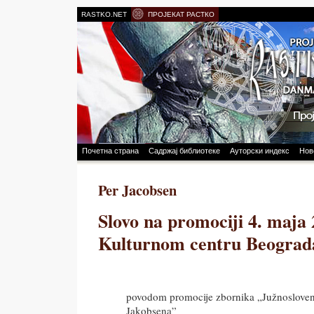
RASTKO.NET
ПРОЈЕКАТ РАСТКО
Почетна страна
Садржај библиотеке
Ауторски индекс
Нов
Per Jacobsen
Slovo na promociji 4. maja 
Kulturnom centru Beograd
povodom promocije zbornika „Južnoslovens
Jakobsena”