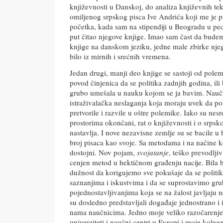
književnosti u Danskoj, do analiza književnih te
omiljenog srpskog pisca Ive Andrića koji me je 
početka, kada sam na stipendiji u Beogradu u p
put čitao njegove knjige. Imao sam čast da bude
knjige na danskom jeziku, jedne male zbirke nje
bilo iz mirnih i srećnih vremena.
Jedan drugi, manji deo knjige se sastoji od polemi
povod činjenica da se politika zadnjih godina, ili
grubo umešala u nauku kojom se ja bavim. Naučn
istraživalačka neslaganja koja moraju uvek da pos
pretvorile i razvile u oštre polemike. Iako su nes
prostorima okončani, rat o književnosti i o srps
nastavlja. I nove nezavisne zemlje su se bacile u 
broj pisaca kao svoje. Sa metodama i na načine k
dostojni. Nov pojam,
svojatanje
, teško prevodljiv
cenjen metod u hektičnom građenju nacije. Bila
dužnost da korigujemo sve pokušaje da se politi
saznanjima i iskustvima i da se suprostavimo gr
pojednostavljivanjima koja se na žalost javljaju 
su dosledno predstavljali događaje jednostrano i 
nama naučnicima. Jedno moje veliko razočarenje 
univerziteti i naučni centri u Evropi i moje koleg