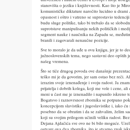
stanovišta o jeziku i književnosti. Kao što je Mir
komunističke diktature naročito lucidno u drami
opasnost i oštro i vatreno se suprostavio tedenciji
budu sluge politike, tako bi trebalo da se slobodn
suprotstave manipulisanju nekih političkih i medij
segment nauke i naučnika na Zapadu se, međutim,
branili i zagovarali nenaučne pozicije.
Sve to moralo je da uđe u ovu knjigu, jer je to d
južnoslovenskih tema, nego sastavni deo opštih 
našeg vremena.
Što se tiče drugog povoda ove današnje prezentaci
teško mi je da govorim, jer sam ostao bez reči. A
izrazim svoje iznenađenje i svoju radost. Ja znam
prijatelja i dobrih kolega, koji me vole i cene, ali
meni u čast me je iznenadilo i napunilo iskreno 
Bogatsvo i raznovrsnost zbornika se potpuno po
koncepcijom slavistike i jugoslavistike i, iako ć
posebno da se obratim i da se zahvalim, želim s
koji su svojim prilogom učinili veliku radost. Bez
Dejana Ajdačića sve ovo ne bi bilo moguće. Uzeli
ostvare ova dva zbornika, što je stvarno znak iskr