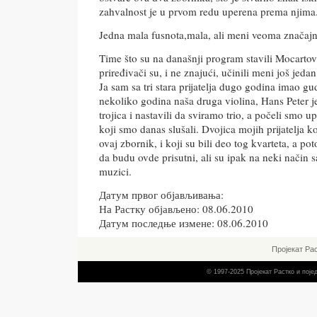
zahvalnost je u prvom redu uperena prema njima
Jedna mala fusnota,mala, ali meni veoma značajn
Time što su na današnji program stavili Mocarto
priređivači su, i ne znajući, učinili meni još jeda
Ja sam sa tri stara prijatelja dugo godina imao gu
nekoliko godina naša druga violina, Hans Peter j
trojica i nastavili da sviramo trio, a počeli smo 
koji smo danas slušali. Dvojica mojih prijatelja ko
ovaj zbornik, i koji su bili deo tog kvarteta, a po
da budu ovde prisutni, ali su ipak na neki način 
muzici.
Датум првог објављивања:
На Растку објављено: 08.06.2010
Датум последње измене: 08.06.2010
Пројекат Ра
© 1997-2025 Пројекат Растко и пој