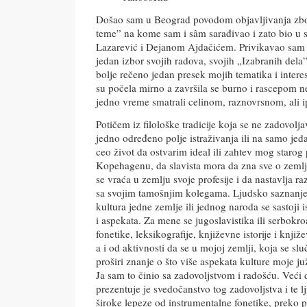
Došao sam u Beograd povodom objavljivanja zb
teme” na kome sam i sâm sarađivao i zato bio u s
Lazarević i Dejanom Ajdačićem. Privikavao sam 
jedan izbor svojih radova, svojih „Izabranih dela”
bolje rečeno jedan presek mojih tematika i inter
su počela mirno a završila se burno i rascepom 
jedno vreme smatrali celinom, raznovrsnom, ali 
Potičem iz filološke tradicije koja se ne zadovolja
jedno određeno polje istraživanja ili na samo j
ceo život da ostvarim ideal ili zahtev mog starog 
Kopehagenu, da slavista mora da zna sve o zemlj
se vraća u zemlju svoje profesije i da nastavlja r
sa svojim tamošnjim kolegama. Ljudsko saznanje 
kultura jedne zemlje ili jednog naroda se sastoji 
i aspekata. Za mene se jugoslavistika ili serbokroa
fonetike, leksikografije, književne istorije i knjiž
a i od aktivnosti da se u mojoj zemlji, koja se sl
proširi znanje o što više aspekata kulture moje j
Ja sam to činio sa zadovoljstvom i radošću. Veći 
prezentuje je svedočanstvo tog zadovoljstva i te l
široke lepeze od instrumentalne fonetike, preko p