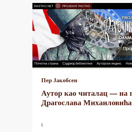
RASTKO.NET
ПРОЈЕКАТ РАСТКО
Почетна страна
Садржај библиотеке
Ауторски индекс
Нов
Пер Јакобсен
Аутор као читалац — на 
Драгослава Михаиловића
I