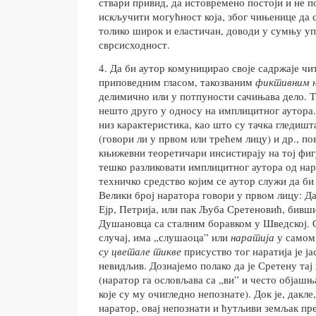
ствари привид, да истовремено постоји и не п
искључити могућност која, због чињенице да се
толико широк и еластичан, доводи у сумњу у
сврсисходност.
4. Да би аутор комуницирао своје садржаје чи
приповедним гласом, такозваним
фиктивним
делимично или у потпуности сачињава дело. Та
нешто друго у односу на имплицитног аутора.
низ карактеристика, као што су тачка гледишт
(говори ли у првом или трећем лицу) и др., по
књижевни теоретичари инсистирају на тој фигу
тешко разликовати имплицитног аутора од нар
техничко средство којим се аутор служи да би 
Велики број наратора говори у првом лицу: Д
Ејр, Петрија, или пак Љуба Сретеновић, бивши
Душановца са сталним боравком у Шведској. О
случај, има „слушаоца” или
наратија
у самом
су цветале тикве
присуство тог наратија је ја
невидљив. Дознајемо полако да је Сретену тај
(наратор га ословљава са „ви” и често објашњ
које су му очигледно непознате). Док је, дакл
наратор, овај непознати и ћутљиви земљак пр