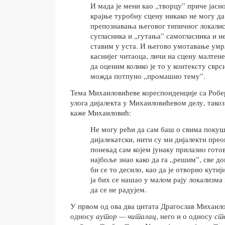
И мада је мени као „творцу” приче јас
крајње туробну сцену никако не могу да
препознавања његовог типичног локали
сугласника и „гутања” самогласника и н
ставим у уста. И његово умотавање умрл
каснијег читаоца, личи на сцену малтене
да оценим колико је то у контексту сврс
можда потпуно „промашио тему”.
Тема Михаиловићеве кореспонденције са Робе
улога дијалекта у Михаиловићевом делу, такоз
каже Михаиловић:
Не могу рећи да сам баш о свима поку
дијалекатски, нити су ми дијалекти преок
понекад сам којем јунаку прилазио гото
најбоље знао како да га „решим”, све до
би се то десило, као да је отворио кути
ја бих се нашао у малом рају локализма
да се не радујем.
У првом од ова два цитата Драгослав Михаило
односу
аутор — читалац
, него и о односу
ст