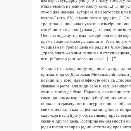
Михаиловић на једном месту каже: „[...] не ус
сукоб две намере, ауторске и нараторске или к
кодова” (стр. 68), а мало потом додаје: „[...] 
тренутка се појавила пукотина између ширине
могућности главног јунака да га својом визијом
Ово значи да аутор има намере или визије које
према томе не може да саопшти. А на истом ме
убацивањем трећег дела на раду на
Чизмаши
„треба знатижељним лаицима и стручњацима д
шта је “аутор још желео да каже” [...].”
У односу на концепцију која дели аутора од ч
признати да се Драгослав Михаиловић налази 
позицији, у којој идентификује себе са „творц
свакако и јесте, али види себе и као „каснијег
сумње могао да буде. Наравно, сви писци јесу 
само приликом коректуре и безбројних читања
пошаље издавачу, него сигурно и после објављ
све окончано, и кад се једина могућност поп
садржаја наслућује у објављивању друге верзи
сасвим другог дела. Историја књижевности об
један писац варирао једну исту тему кроз чита