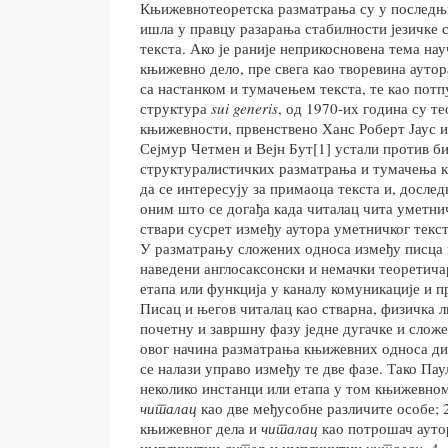
Књижевнотеоретска разматрања су у последњи
ишла у правцу разарања стабилности језичке 
текста. Ако је раније неприкосновена тема на
књижевно дело, пре свега као творевина аутора
са настанком и тумачењем текста, те као потп
структура
sui generis
, од 1970-их година су т
књижевности, првенствено Ханс Роберт Јаус и
Сејмур Четмен и Вејн Бут[1] устали против б
структуралистичких разматрања и тумачења 
да се интересују за примаоца текста и, дослед
оним што се догађа када читалац чита уметнич
ствари сусрет између аутора уметничког текст
У разматрању сложених односа између писца 
наведени англосаксонски и немачки теоретича
етапа или функција у каналу комуникације и 
Писац и његов читалац као стварна, физичка л
почетну и завршну фазу једне дугачке и сложен
овог начина разматрања књижевних односа д
се налази управо између те две фазе. Тако Пау
неколико инстанци или етапа у том књижевно
читалац
као две међусобне различите особе; 
књижевног дела и
читалац
као потрошач аутор
имплицитни
аутор
и имплицитни
читалац
, 4