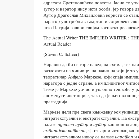
адресата Сретеновићеве повести. Јасно се уо
аутор и наратор нису иста особа, јер говоре д
Аутор Драгослав Михаиловић користи се стан
наратор употребљава жаргон и социолект сво
што Петрија говори својим косовско-ресавски
The Actual Writer THE IMPLIED WRITER : T
Actual Reader
(Steven C. Scheer)
Наравно да би се горе наведена схема, тек наи
разложити на чиниоце, на начин на који је то 
теоретичар Анђело Маркезе, који спаја импли
наратора с једне стране, а имплицитног читаоц
Тиме је Маркезе уочио и уклонио тешкоће у р
споменуте инстанције, тако да је његова конц
прегледнија.
Маркезе дели пре свега књижевну комуникациј
интратекстуални и екстратекстуални. На екст
налазе
идеални аутор
и
аутор
као пошиљаоци
емпиријски читалац
, тј. стварни читалац као
интратекстуалном нивоу се налазе
наратор
и