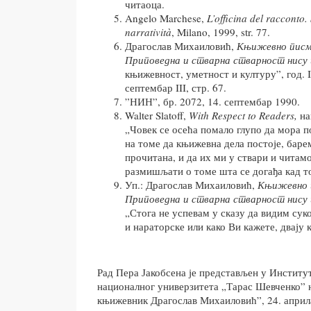
читаоца.
Angelo Marchese,
L’officina del racconto.
narratività
, Milano, 1999, str. 77.
Драгослав Михаиловић,
Књижевно писм
Приповедна и стварна стварност нису
књижевност, уметност и културу”, год. I, к
септембар III, стр. 67.
”НИН”, бр. 2072, 14. септембар 1990.
Walter Slatoff,
With Respect to Readers,
нав
„Човек се осећа помало глупо да мора 
на томе да књижевна дела постоје, баре
прочитана, и да их ми у ствари и читамо
размишљати о томе шта се догађа кад т
Уп.: Драгослав Михаиловић,
Књижевно 
Приповедна и стварна стварност нису
„Стога не успевам у сказу да видим сук
и нараторске или како Ви кажете, двају 
Рад Пера Јакобсена је представљен у Институ
националног универзитета „Тарас Шевченко” 
књижевник Драгослав Михаиловић”, 24. април