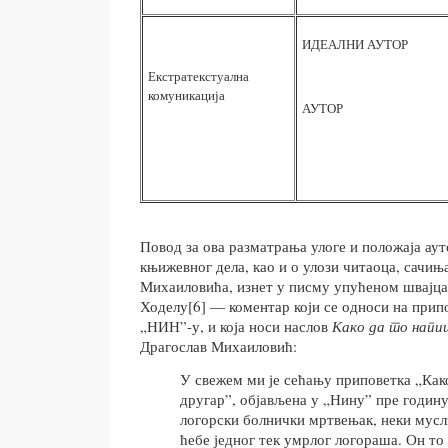
ИДЕАЛНИ АУТОР
Екстратекстуална
комуникација
АУТОР
Повод за ова разматрања улоге и положаја ау
књижевног дела, као и о улози читаоца, сачињ
Михаиловића, изнет у писму упућеном швајца
Ходелу[6] — коментар који се односи на прип
„НИН”-у, и која носи наслов
Како да то напи
Драгослав Михаиловић:
У свежем ми је сећању приповетка „Как
другар”, објављена у „Нину” пре годину 
логорски болнички мртвењак, неки мусли
ћебе једног тек умрлог логораша. Он то