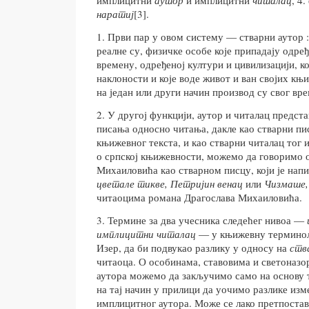
наратиј
[3].
1. Први пар у овом систему — стварни аутор 
реалне су, физичке особе које припадају одр
времену, одређеној култури и цивилизацији, ко
наклоности и које воде живот и ван својих књ
на један или други начин производ су свог вре
2. У другој функцији, аутор и читалац предст
писања односно читања, дакле као стварни пи
књижевног текста, и као стварни читалац тог и
о српској књижевности, можемо да говоримо 
Михаиловића као стварном писцу, који је нап
цветале тикве, Петријин венац
или
Чизмаше
читаоцима романа Драгослава Михаиловића.
3. Термине за два учесника следећег нивоа —
имплицитни
читалац
— у књижевну
термино
Изер, да би подвукао разлику у односу на
ств
читаоца. О особинама, ставовима и светоназ
аутора можемо да закључимо само на основу т
на тај начин у прилици да уочимо разлике изм
имплицитног аутора. Може се лако претпостав