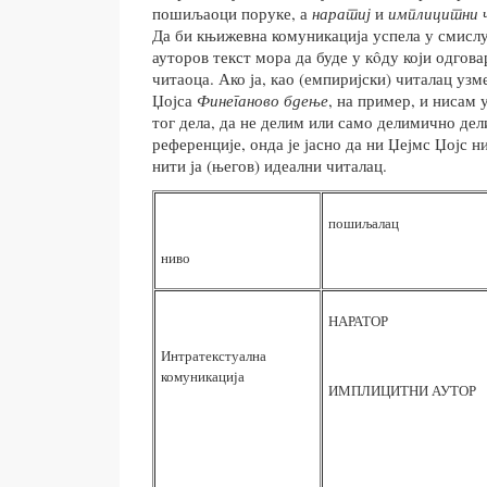
пошиљаоци поруке, а
наратиј
и
имплицитни 
Да би књижевна комуникација успела у смисл
ауторов текст мора да буде у кôду који одгов
читаоца. Ако ја, као (емпиријски) читалац уз
Џојса
Финеганово бдење
, на пример, и нисам 
тог дела, да не делим или само делимично де
референције, онда је јасно да ни Џејмс Џојс ни
нити ја (његов) идеални читалац.
пошиљалац
ниво
НАРАТОР
Интратекстуална
комуникација
ИМПЛИЦИТНИ АУТОР