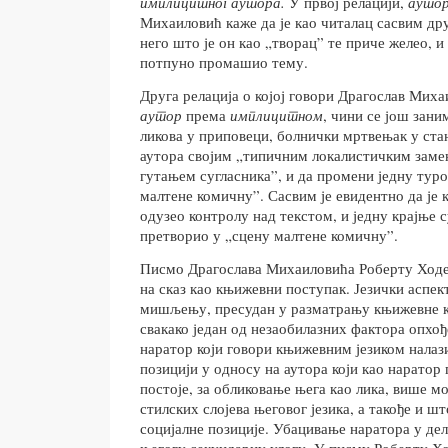
имплицитног аутора.
У првој релацији,
аутор
Михаиловић каже да је као читалац сасвим др
него што је он као „творац” те приче желео, и
потпуно промашио тему.
Друга релација
о којој говори Драгослав Миха
аутор
према
имплицитном
, чини се још зани
ликова у приповеци, болнички мртвењак у ста
аутора својим „типичним локалистичким заме
гутањем сугласника”, и да промени једну тур
малтене комичну”. Сасвим је евидентно да је
одузео контролу над текстом, и једну крајње
претворио у „сцену малтене комичну”.
Писмо Драгослава Михаиловића Роберту Ходе
на сказ као књижевни поступак. Језички аспек
мишљењу, пресудан у разматрању књижевне ко
свакако један од незаобилазних фактора опхо
наратор који говори књижевним језиком налази
позицији у односу на аутора који као наратор
постоје, за обликовање њега као лика, више м
стилских слојева његовог језика, а такође и ш
социјалне позиције. Убацивање наратора у дел
његову секундарну улогу. У писму Роберту Хо