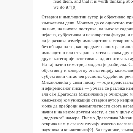
read them, and that it is worth thinking a
we do it.”[8]
Стварни и имплицитни аутор је објективно пр
књижевном делу. Можемо да се односимо конк
на њих, на њихове поступке, на њихове садржај
нејасна, субјективна и неконкретна фигура, и 
ли је разлика између имплицитног и стварног 
без обзира на то, као предмет наших размиш
имплицитан или стваран, захтева сасвим друг
друге категорије испитивања од испитивања а
На тај начин симетрија модела је разбијена. С
објективну и конкретну егзистенцију књижевно
субјективни читаочев респонс. Судећи по реч
Михаиловића у свом писму — које представља
и афирмисаног писца — уочава се разлика изм
али сâм Драгослав Михаиловић је очигледно 
књижевној комуникацији стварни аутор неприк
може да преброди некомплетности свога нарат
начин и на неком другом месту, а све у циљу 
„подмукле” намере. Писмо Драгослава Михаи
открива нам у сваком случају извесно неслага
научника и књижевника[9]. За научнике, књиж