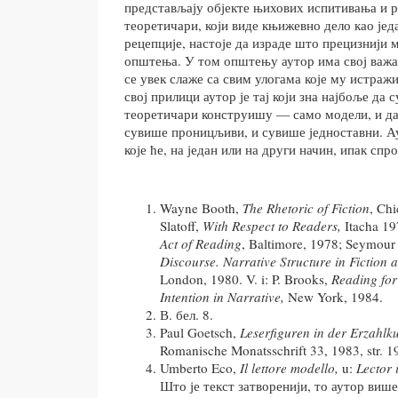
представљају објекте њихових испитивања и 
теоретичари, који виде књижевно дело као јед
рецепције, настоје да израде што прецизнији 
општења. У том општењу аутор има свој важан
се увек слаже са свим улогама које му истраж
свој прилици аутор је тај који зна најбоље да с
теоретичари конструишу — само модели, и да 
сувише проницљиви, и сувише једноставни. А
које ће, на један или на други начин, ипак спр
Wayne Booth,
The Rhetoric of Fiction
, Ch
Slatoff,
With Respect to Readers,
Itacha 19
Act of Reading
, Baltimore, 1978; Seymou
Discourse. Narrative Structure in Fiction 
London, 1980. V. i: P. Brooks,
Reading for
Intention in Narrative,
New York, 1984.
В. бел. 8.
Paul Goetsch,
Leserfiguren in der Erzahlk
Romanische Monatsschrift 33, 1983, str. 
Umberto Eco,
Il lettore modello,
u:
Lector 
Што је текст затворенији, то аутор виш