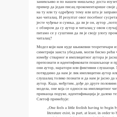
занимљиво и по нашем мишљењу доста изузет
пример да један писац прокоментарише своје д
на ту или ту одређену тему или шта је заправо
као читалац. И резултат овог посебног сусрет
јесте чуђење и сумња, да ли је он, аутор „по
с обзиром да су аутор и читалац у овом случај
питамо се у суштини да ли је своју улогу про
читалац?
Модел који нам нуде књижевни теоретичари изг
симетрији заиста убедљив, могли бисмо рећи 
између стварног и имплицитног аутора је јасна
препознати и идентификовати пошиљаоце и п
они аутор, наратори или фиктивни слушаоци.
потврдимо да нам је лик имплицитни аутор ил
слушалац толико познати и да нам је јасно да 
аутор. Када, међутим, дође до друге половине
модела, оне која се односи на имплицитног чи
примаоца поруке, идентификација је далеко те
Слетоф примећује:
„One feels a little foolish having to begin b
literature exist, in part, at least, in order t