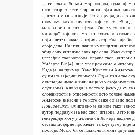
да се покаже бољим, моралнијим, хуманијим, 
што стварно јесте. Одредити појам имплицитн
далеко компликованије. По Изеру ради се о х
оличењу свих предуслова који су потребни да
могао постићи свој ефекат. Он је у суштини н
читаоца”, који не само што схвата и разуме св
појми везе и значења којих аутор сâм није био
своје дело. На неки начин имплицитни читалац
збир свих читалаца свих времена. Иако аутор
изграђује свог читаоца, управо свог „читаоца-
Умберто Еко[4], није увек реч само о читаоцу 
Када је, на пример, Ханс Кристијан Андерсен о
су имале заједнички наслов
Бајке казиване де
очигледно имао у виду децу као своје имплиц
слушаоце). Али када је постало јасно да су те 
слојевитости и отворености исто толико наме
Андерсен је касније те исте бајке објавио по
Приповетке
)
.
Очигледно је да није тако једно
аутор подразумева као свог читаоца. Зато и н
генерације могу у делима од Хомера надаље д
сасвим модерне проблеме, за које аутор није 
постоје. Могло би се помислити онда да је им