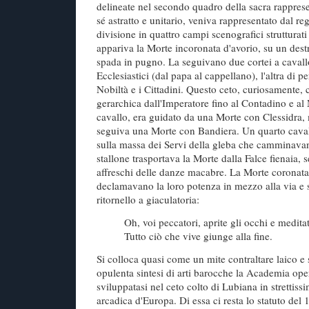
delineate nel secondo quadro della sacra rapprese
sé astratto e unitario, veniva rappresentato dal r
divisione in quattro campi scenografici strutturati 
appariva la Morte incoronata d'avorio, su un dest
spada in pugno. La seguivano due cortei a cavall
Ecclesiastici (dal papa al cappellano), l'altra di 
Nobiltà e i Cittadini. Questo ceto, curiosamente, 
gerarchica dall'Imperatore fino al Contadino e al 
cavallo, era guidato da una Morte con Clessidra, 
seguiva una Morte con Bandiera. Un quarto cava
sulla massa dei Servi della gleba che camminavan
stallone trasportava la Morte dalla Falce fienaia, 
affreschi delle danze macabre. La Morte coronata 
declamavano la loro potenza in mezzo alla via e 
ritornello a giaculatoria:
Oh, voi peccatori, aprite gli occhi e medita
Tutto ciò che vive giunge alla fine.
Si colloca quasi come un mite contraltare laico e 
opulenta sintesi di arti barocche la Academia ope
sviluppatasi nel ceto colto di Lubiana in strettiss
arcadica d'Europa. Di essa ci resta lo statuto del