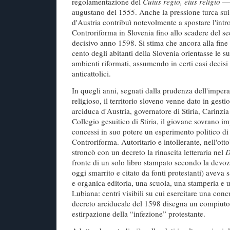
regolamentazione del
Cuius regio, eius religio
— 
augustano del 1555. Anche la pressione turca sui
d'Austria contribuì notevolmente a spostare l'intr
Controriforma in Slovenia fino allo scadere del se
decisivo anno 1598. Si stima che ancora alla fine 
cento degli abitanti della Slovenia orientasse le s
ambienti riformati, assumendo in certi casi decisi
anticattolici.
In quegli anni, segnati dalla prudenza dell'imper
religioso, il territorio sloveno venne dato in ges
arciduca d'Austria, governatore di Stiria, Carinzi
Collegio gesuitico di Stiria, il giovane sovrano imp
concessi in suo potere un esperimento politico di 
Controriforma. Autoritario e intollerante, nell'ott
stroncò con un decreto la rinascita letteraria nel
D
fronte di un solo libro stampato secondo la devozi
oggi smarrito e citato da fonti protestanti) aveva 
e organica editoria, una scuola, una stamperia e 
Lubiana: centri visibili su cui esercitare una concr
decreto arciducale del 1598 disegna un compiut
estirpazione della “infezione” protestante.