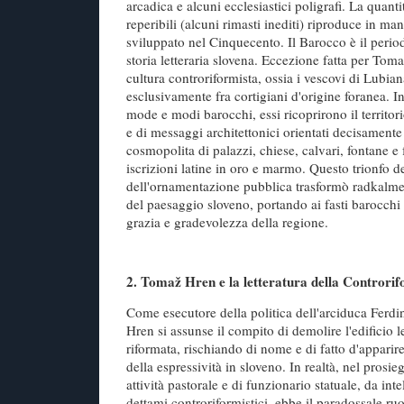
arcadica e alcuni ecclesiastici poligrafi. La quantit
reperibili (alcuni rimasti inediti) riproduce in man
sviluppato nel Cinquecento. Il Barocco è il peri
storia letteraria slovena. Eccezione fatta per Toma
cultura controriformista, ossia i vescovi di Lubian
esclusivamente fra cortigiani d'origine foranea. I
mode e modi barocchi, essi ricoprirono il territor
e di messaggi architettonici orientati decisamente
cosmopolita di palazzi, chiese, calvari, fontane e 
iscrizioni latine in oro e marmo. Questo trionfo del
dell'ornamentazione pubblica trasformò radkalment
del paesaggio sloveno, portando ai fasti barocchi 
grazia e gradevolezza della regione.
2. Tomaž Hren e la letteratura della Controri
Come esecutore della politica dell'arciduca Ferd
Hren si assunse il compito di demolire l'edificio l
riformata, rischiando di nome e di fatto d'appari
della espressività in sloveno. In realtà, nel prosi
attività pastorale e di funzionario statuale, da inte
dettami controriformistici, ebbe il paradossale ruo