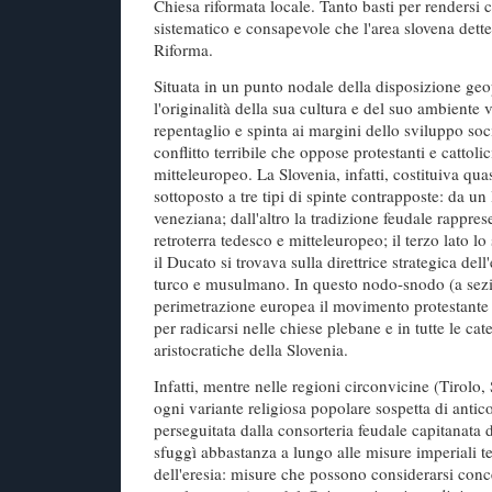
Chiesa riformata locale. Tanto basti per rendersi 
sistematico e consapevole che l'area slovena dette
Riforma.
Situata in un punto nodale della disposizione geo
l'originalità della sua cultura e del suo ambient
repentaglio e spinta ai margini dello sviluppo soci
conflitto terribile che oppose protestanti e cattol
mitteleuropeo. La Slovenia, infatti, costituiva qua
sottoposto a tre tipi di spinte contrapposte: da un 
veneziana; dall'altro la tradizione feudale rappre
retroterra tedesco e mitteleuropeo; il terzo lato lo
il Ducato si trovava sulla direttrice strategica de
turco e musulmano. In questo nodo-snodo (a sezio
perimetrazione europea il movimento protestante
per radicarsi nelle chiese plebane e in tutte le cat
aristocratiche della Slovenia.
Infatti, mentre nelle regioni circonvicine (Tirolo,
ogni variante religiosa popolare sospetta di ant
perseguitata dalla consorteria feudale capitanata 
sfuggì abbastanza a lungo alle misure imperiali te
dell'eresia: misure che possono considerarsi conce