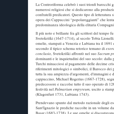
La Controriforma celebrò i suoi trionfi barocchi gra
numerosi religiosi che si dedicarono alla produzio
confratelli predicatori. Questo tipo di letteratura 
opera dei Cappuccini “popolareggianti” che lent
predominanza ideologica della elitaria Compagni
Il più noto e brillante fra gli scrittori del tempo 
Svetokriški (1647-1714), al secolo Tobia Lionelli
omelie, stampati a Venezia e Lubiana tra il 1691 e
secondo il tipico schema retorico temano di
exor
conclusio,
Svetokriški affrontò nel suo
Sacrum p
dominanti e le inquietudini del suo secolo: dalla p
Turchi minacciosi al pagamento delle decime cris
riferimenti mitologici o simbolici, il Barocco dei 
tutta la sua ampiezza d'argomenti, d'immagini e di
cappuccino, Michael Rogerius (1667-1728), segui
predecessore e raccolse tutto il suo operato di 12
festività nel
Palmarium empyreum,
uscito a stam
(Klagenfurt 1731, Lubiana 1743).
Prendevano spunto dal metodo razionale degli eser
Sant'Ignazio le prediche raccolte in un volume da
Basar (1683-1738). Le sue omelie si discostavano