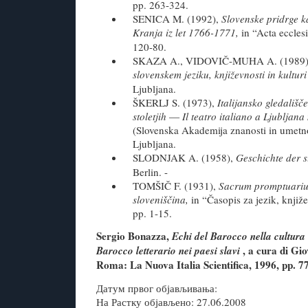
pp. 263-324.
SENICA M. (1992),
Slovenske pridrge k
Kranja iz let 1766-1771,
in “Acta ecclesi
120-80.
SKAZA A., VIDOVIČ-MUHA A. (1989
slovenskem jeziku, književnosti in kultur
Ljubljana.
ŠKERLJ S. (1973),
Italijansko gledališče
stoletjih
—
Il teatro italiano a Ljubljana 
(Slovenska Akademija znanosti in umetno
Ljubljana.
SLODNJAK A. (1958),
Geschichte der 
Berlin. -
TOMŠIČ F. (1931),
Sacrum promptuariu
sloveniščina,
in “Časopis za jezik, knjiž
pp. 1-15.
Sergio Bonazza,
Echi del Barocco nella cultura 
, a cura di Gi
Barocco letterario nei paesi slavi
Roma: La Nuova Italia Scientifica, 1996, pp. 7
Датум првог објављивања:
На Растку објављено: 27.06.2008