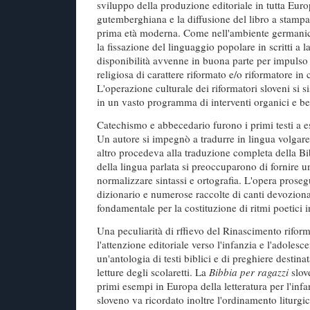
sviluppo della produzione editoriale in tutta Eur
gutemberghiana e la diffusione del libro a stampa 
prima età moderna. Come nell'ambiente germanico
la fissazione del linguaggio popolare in scritti a l
disponibilità avvenne in buona parte per impulso 
religiosa di carattere riformato e/o riformatore in
L'operazione culturale dei riformatori sloveni si 
in un vasto programma di interventi organici e be
Catechismo e abbecedario furono i primi testi a e
Un autore si impegnò a tradurre in lingua volgar
altro procedeva alla traduzione completa della Bib
della lingua parlata si preoccuparono di fornire 
normalizzare sintassi e ortografia. L'opera proseg
dizionario e numerose raccolte di canti devozional
fondamentale per la costituzione di ritmi poetici i
Una peculiarità di rffievo del Rinascimento riform
l'attenzione editoriale verso l'infanzia e l'adolesce
un'antologia di testi biblici e di preghiere destina
letture degli scolaretti. La
Bibbia per ragazzi
slov
primi esempi in Europa della letteratura per l'infan
sloveno va ricordato inoltre l'ordinamento liturgi