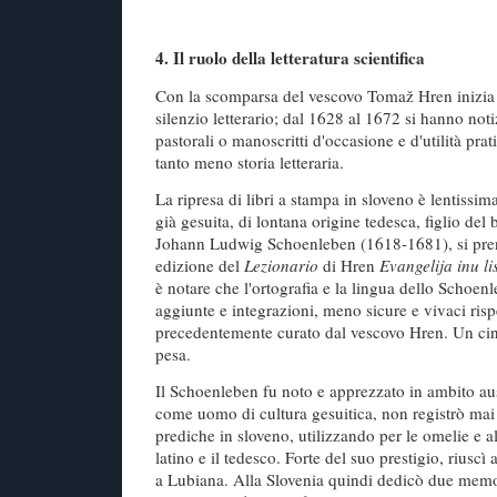
4. Il ruolo della letteratura scientifica
Con la scomparsa del vescovo Tomaž Hren inizia
silenzio letterario; dal 1628 al 1672 si hanno notiz
pastorali o manoscritti d'occasione e d'utilità pra
tanto meno storia letteraria.
La ripresa di libri a stampa in sloveno è lentissi
già gesuita, di lontana origine tedesca, figlio de
Johann Ludwig Schoenleben (1618-1681), si pre
edizione del
Lezionario
di Hren
Evangelija inu li
è notare che l'ortografia e la lingua dello Schoen
aggiunte e integrazioni, meno sicure e vivaci rispe
precedentemente curato dal vescovo Hren. Un cin
pesa.
Il Schoenleben fu noto e apprezzato in ambito au
come uomo di cultura gesuitica, non registrò mai p
prediche in sloveno, utilizzando per le omelie e a
latino e il tedesco. Forte del suo prestigio, riuscì 
a Lubiana. Alla Slovenia quindi dedicò due memori