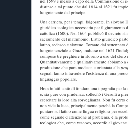
nel 1599 e messo a capo della Commissione di ric
distinse a tal punto che dal 1614 al 1621 fu impi
luogotenente del principe.
Una carriera, per i tempi, folgorante. In sloveno
giuridico-teologica necessaria per il giuramento di
cattolica (1600). Nel 1604 pubblicò il decreto sin
sacramento del matrimonio. L'atto giuridico past
latino, tedesco e sloveno. Tornato dal settennato 
luogotenenziale a Graz, tradusse nel 1621 l'indu
compose tre preghiere in sloveno a uso del clero
Quantitativamente e qualitativamente abbiamo a 
produzione che pare modesta e orientata alla
pro
segnali fanno intravedere l'esistenza di una preoc
linguaggio popolare.
Hren infatti tentò di fondare una tipografia per la 
e, sia pure con prudenza, sollecitò i Gesuiti a pre
esercitare la loro alta sorveglianza. Non fu certo c
non vide la luce, principalmente perché la Comp
puntare sul latino come lingua religiosa per eccel
come segnale d'attenzione al problema, è la protez
teologica che, come vescovo, accordò al giovane