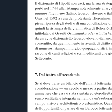
Il dizionario di Hipolit non uscì, ma la sua strateg
portò nel 1744 alla ristampa notevolmente allarg
quatuor linguarum
(latino, tedesco, sloveno e ita
Graz nel 1592 a cura del protestante Hieronimus 
piena ripresa degli studi e di una conciliazione 
quindi la ristampa della grammatica di Bohorič-H
intitolata dai Gesuiti
Grammatika oder windische
da un agile dizionarietto tedesco-sloveno-italiano
consentito, da quel momento in avanti, di diritto 
di numerosi stampati liturgico-propagandistici: in
raccolte di canti religiosi e scritti edificanti che g
Settecento.
7. Dal teatro
all'Accademia
Se si deve trarre un bilancio dell'attività letterar
considerazione — un secolo e mezzo a partire d
ammettere che essa è stata stentata ed eterodiretta.
senso sostituita e integrata nei fatti da un'esuberan
campo visivo e architettonico o urbanistico. Quas
dell'opportunità di parlare di un Barocco letterar