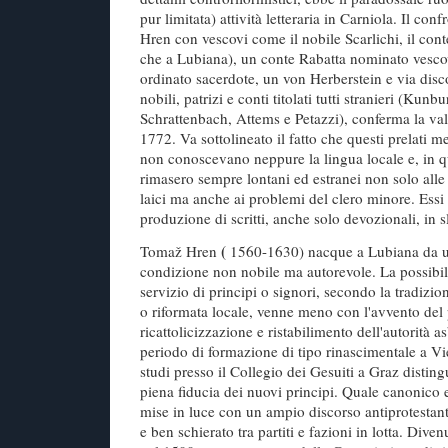
pur limitata) attività letteraria in Carniola. Il con
Hren con vescovi come il nobile Scarlichi, il con
che a Lubiana), un conte Rabatta nominato vesco
ordinato sacerdote, un von Herberstein e via disco
nobili, patrizi e conti titolati tutti stranieri (Kunb
Schrattenbach, Attems e Petazzi), conferma la valid
1772. Va sottolineato il fatto che questi prelati mes
non conoscevano neppure la lingua locale e, in qu
rimasero sempre lontani ed estranei non solo alle 
laici ma anche ai problemi del clero minore. Essi
produzione di scritti, anche solo devozionali, in 
(
Tomaž Hren
1560-1630) nacque a Lubiana da un
condizione non nobile ma autorevole. La possibili
servizio di principi o signori, secondo la tradizio
o riformata locale, venne meno con l'avvento del
ricattolicizzazione e ristabilimento dell'autorità
periodo di formazione di tipo rinascimentale a Vi
studi presso il Collegio dei Gesuiti a Graz dist
piena fiducia dei nuovi principi. Quale canonico e
mise in luce con un ampio discorso antiprotestan
e ben schierato tra partiti e fazioni in lotta. Div