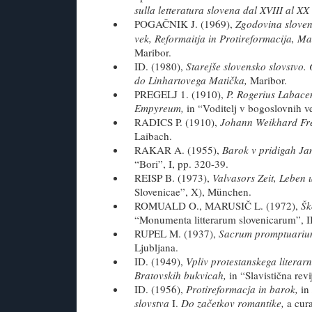
sulla letteratura slovena dal XVIII al XX
POGAČNIK J. (1969),
Zgodovina sloven
vek, Reformaitja in Protireformacija, Ma
Maribor.
ID. (1980),
Starejše slovensko slovstvo.
do Linhartovega Matička,
Maribor.
PREGELJ 1. (1910),
P. Rogerius Labace
Empyreum,
in “Voditelj v bogoslovnih v
RADICS P. (1910),
Johann Weikhard Fre
Laibach.
RAKAR A. (1955),
Barok v pridigah Ja
“Bori”, I, pp. 320-39.
REISP B. (1973),
Valvasors Zeit, Leben
Slovenicae”, X), München.
ROMUALD O., MARUSIČ L. (1972),
Šk
“Monumenta litterarum slovenicarum”, II
RUPEL M. (1937),
Sacrum promptuarium
Ljubljana.
ID. (1949),
Vpliv protestanskega literar
Bratovskih bukvicah,
in “Slavistična revi
ID. (1956),
Protireformacja in barok,
in
slovstva
I.
Do začetkov romantike,
a cur