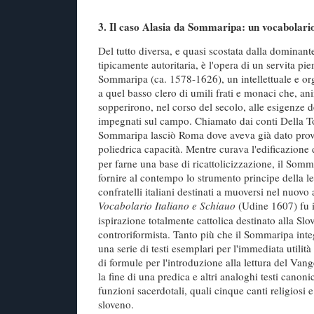
3. Il caso Alasia da Sommaripa: un vocabolario
Del tutto diversa, e quasi scostata dalla dominante
tipicamente autoritaria, è l'opera di un servita pi
Sommaripa (ca. 1578-1626), un intellettuale e or
a quel basso clero di umili frati e monaci che, ani
sopperirono, nel corso del secolo, alle esigenze d
impegnati sul campo. Chiamato dai conti Della To
Sommaripa lasciò Roma dove aveva già dato prove 
poliedrica capacità. Mentre curava l'edificazione
per farne una base di ricattolicizzazione, il Som
fornire al contempo lo strumento principe della let
confratelli italiani destinati a muoversi nel nuovo
Vocabolario Italiano e Schiauo
(Udine 1607) fu i
ispirazione totalmente cattolica destinato alla Slo
controriformista. Tanto più che il Sommaripa inte
una serie di testi esemplari per l'immediata utilità 
di formule per l'introduzione alla lettura del Vang
la fine di una predica e altri analoghi testi canoni
funzioni sacerdotali, quali cinque canti religiosi e
sloveno.