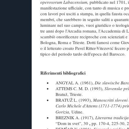
operosorum Labacensium,
pubblicato nel 1701, 
manifestazione ufficiale, con tanto di musica e pr
con lavori poi usciti a stampa, in quella fausta occa
membri, che sarebbero in seguito saliti a quarant
luminare nel suo campo, vuoi giuridico o teologi
tre anni dopo l'Arcadia romana, l'Accademia di L
scambiò onorificenze reciproche con scienziati e l
Bologna, Roma e Trieste. Dotti famosi come Gio
o il letterato croato Pavel Ritter-Vitezović fecero
tipico del periodo tardo dell'epoca del Barocco.
Riferimenti bibliografici
ANGYAL A. (1961),
Die slawiscbe Bar
ATTEMS C. M. D. (1993),
Slovenske pr
Bratuž, Trieste.
BRATUŽ L. (1993),
Manoscritti sloveni 
Carlo Michele d'Attems (1711-1774)
pri
Gorizia,
Udine.
BREZNIK A. (1917),
Literarna tradicija
,
“Dom in svet”, 30
pp. 170-4, 225-30, 
DEMŠAR V. (1991),
Siovenske pridige 