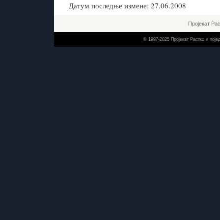
Датум последње измене: 27.06.2008
Пројекат Ра
© 1997-2025 Пројекат Растко и пој