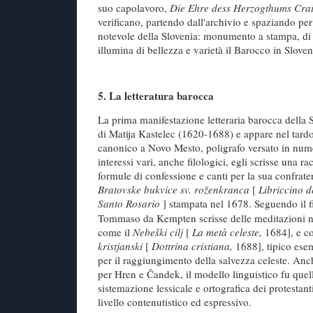
suo capolavoro,
Die Ehre dess Herzogthums Cra
verificano, partendo dall'archivio e spaziando per i
notevole della Slovenia: monumento a stampa, di p
illumina di bellezza e varietà il Barocco in Sloven
5. La letteratura barocca
La prima manifestazione letteraria barocca della 
di Matija Kastelec (1620-1688) e appare nel tard
canonico a Novo Mesto, poligrafo versato in nume
interessi vari, anche filologici, egli scrisse una ra
formule di confessione e canti per la sua confratern
Bratovske bukvice sv. roženkranca
[
Libriccino d
Santo Rosario
]
stampata nel 1678. Seguendo il f
Tommaso da Kempten scrisse delle meditazioni no
come il
Nebeški cilj
[
La metà celeste,
1684], e c
kristjanski
[
Dottrina cristiana,
1688], tipico ese
per il raggiungimento della salvezza celeste. An
per Hren e Čandek, il modello linguistico fu quell
sistemazione lessicale e ortografica dei protestanti
livello contenutistico ed espressivo.