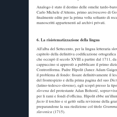
Analogo è stato il destino delle omelie tardo-baro
Carlo Michele d'Attems, primo arcivescovo di Gor
finalmente edite per la prima volta soltanto di rec
manoscritti appartenenti ad archivi privati.
6.
La risistematizzazione della lingua
All'alba del Settecento, per la lingua letteraria slo
capitolo della definitiva codificazione ortografica
che occupò il secolo XVIII a partire dal 1711, d
cappuccino si apprestò a pubblicare il primo dizi
Controriforma. Padre Hipolit (Janez Adam Gaiger
il problema di fondo: fissare definitivamente il le
del frontespizio e della prima pagina del suo
Dict
(latino-tedesco-sloveno), egli scoprì presso la tip
slovena
del protestante Adan Bohorič, sopravviss
per li rami e fondi d'officina. Hipolit ebbe un'il
facto
il torchio e si gettò sulla revisione della g
preparandone la sua riedizione col titolo
Grammat
slavonica
(1715).