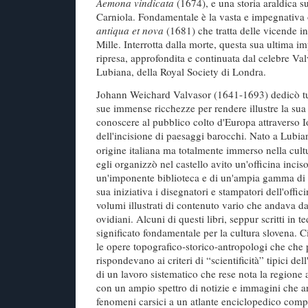
Aemona vindicata
(1674), e una storia araldica su
Carniola. Fondamentale è la vasta e impegnativa 
antiqua et nova
(1681) che tratta delle vicende in
Mille. Interrotta dalla morte, questa sua ultima i
ripresa, approfondita e continuata dal celebre V
Lubiana, della Royal Society di Londra.
Johann Weichard Valvasor (1641-1693) dedicò tutt
sue immense ricchezze per rendere illustre la sua
conoscere al pubblico colto d'Europa attraverso 
dell'incisione di paesaggi barocchi. Nato a
Lubian
origine italiana ma totalmente immerso nella cult
egli organizzò nel castello avito un'officina inciso
un'imponente biblioteca e di un'ampia gamma di st
sua iniziativa i disegnatori e stampatori dell'off
volumi illustrati di contenuto vario che andava da
ovidiani. Alcuni di questi libri, seppur scritti in 
significato fondamentale per la cultura slovena. Ci
le opere topografico-storico-antropologi che che 
rispondevano ai criteri di “scientificità” tipici dell
di un lavoro sistematico che rese nota la regione 
con un ampio spettro di notizie e immagini che a
fenomeni carsici a
un atlante enciclopedico compl