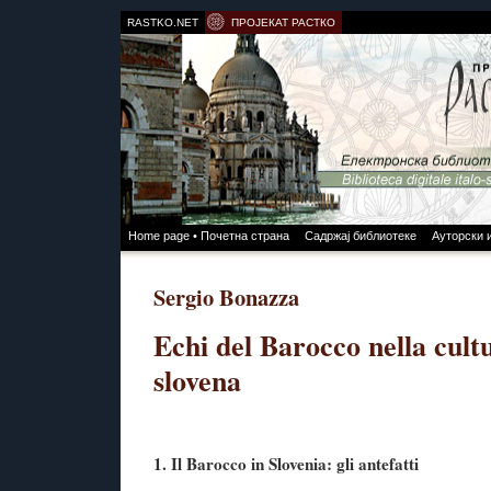
RASTKO.NET
ПРОЈЕКАТ РАСТКО
Home page • Почетна страна
Садржај библиотеке
Ауторски 
Sergio Bonazza
Echi del Barocco nella cultu
slovena
1. Il Barocco in Slovenia: gli antefatti