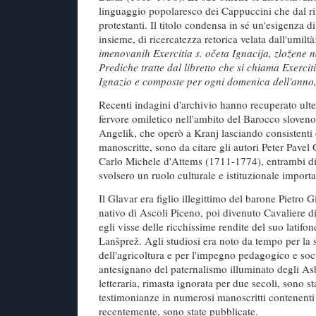
linguaggio popolaresco dei Cappuccini che dal ri
protestanti. Il titolo condensa in sé un'esigenza d
insieme, di ricercatezza retorica velata dall'umilt
imenovanih Exercitia s. očeta Ignacija, zložene 
Prediche tratte dal libretto che si chiama Exercit
Ignazio e composte per ogni domenica dell'anno
Recenti indagini d'archivio hanno recuperato ulte
fervore omiletico nell'ambito del Barocco sloven
Angelik, che operò a Kranj lasciando consistent
manoscritte, sono da citare gli autori Peter Pavel
Carlo Michele d'Attems (1711-1774), entrambi di 
svolsero un ruolo culturale e istituzionale importa
Il Glavar era figlio illegittimo del barone Pietro 
nativo di Ascoli Piceno, poi divenuto Cavaliere di 
egli visse delle ricchissime rendite del suo latifon
Lanšprež. Agli studiosi era noto da tempo per la s
dell'agricoltura e per l'impegno pedagogico e soc
antesignano del paternalismo illuminato degli Asb
letteraria, rimasta ignorata per due secoli, sono st
testimonianze in numerosi manoscritti contenenti
recentemente, sono state pubblicate.