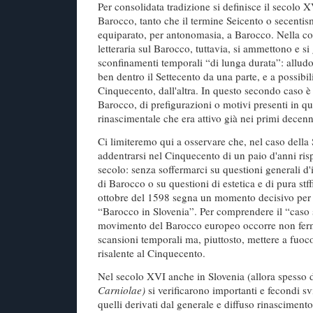
Per consolidata tradizione si definisce il secolo 
Barocco, tanto che il termine Seicento o secenti
equiparato, per antonomasia, a Barocco. Nella co
letteraria sul Barocco, tuttavia, si ammettono e s
sconfinamenti temporali “di lunga durata”: alludo 
ben dentro il Settecento da una parte, e a possibil
Cinquecento, dall'altra. In questo secondo caso è 
Barocco, di prefigurazioni o motivi presenti in 
rinascimentale che era attivo già nei primi decen
Ci limiteremo qui a osservare che, nel caso della 
addentrarsi nel Cinquecento di un paio d'anni risp
secolo: senza soffermarci su questioni generali d'
di Barocco o su questioni di estetica e di pura stffi
ottobre del 1598 segna un momento decisivo per
“Barocco in Slovenia”. Per comprendere il “caso 
movimento del Barocco europeo occorre non ferm
scansioni temporali ma, piuttosto, mettere a fuoc
risalente al Cinquecento.
Nel secolo XVI anche in Slovenia (allora spesso
Carniolae)
si verificarono importanti e fecondi sv
quelli derivati dal generale e diffuso rinascimento