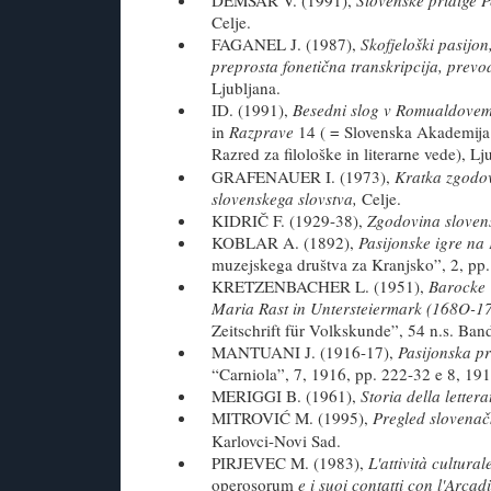
Celje.
FAGANEL J. (1987),
Skofjeloški pasijon
preprosta fonetična transkripcija, prevo
Ljubljana.
ID. (1991),
Besedni slog v Romualdovem 
in
Razprave
14 ( = Slovenska Akademija 
Razred za filološke in literarne vede), Lj
GRAFENAUER I. (1973),
Kratka zgodov
slovenskega slovstva,
Celje.
KIDRIČ F. (1929-38),
Zgodovina sloven
KOBLAR A. (1892),
Pasijonske igre na
muzejskega društva za Kranjsko”, 2, pp.
KRETZENBACHER L. (1951),
Barocke 
Maria Rast in Untersteiermark (168O-1
Zeitschrift für Volkskunde”, 54 n.s. Ban
MANTUANI J. (1916-17),
Pasijonska pr
“Carniola”, 7, 1916, pp. 222-32 e 8, 191
MERIGGI B. (1961),
Storia della letter
MITROVIĆ M. (1995),
Pregled slovenač
Karlovci-Novi Sad.
PIRJEVEC M. (1983),
L'attività cultura
operosorum
e i suoi contatti con l'Arca