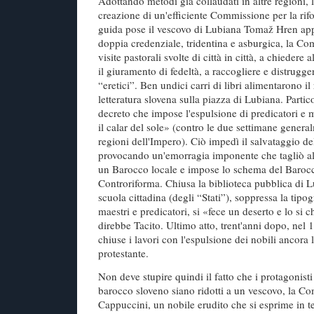
Adottando metodi già collaudati in altre regioni, 
creazione di un'efficiente Commissione per la rifo
guida pose il vescovo di Lubiana Tomaž Hren ap
doppia credenziale, tridentina e asburgica, la C
visite pastorali svolte di città in città, a chiedere 
il giuramento di fedeltà, a raccogliere e distruggere
“eretici”. Ben undici carri di libri alimentarono il
letteratura slovena sulla piazza di Lubiana. Partic
decreto che impose l'espulsione di predicatori e m
il calar del sole» (contro le due settimane genera
regioni dell'Impero). Ciò impedì il salvataggio de
provocando un'emorragia imponente che tagliò all
un Barocco locale e impose lo schema del Baro
Controriforma. Chiusa la biblioteca pubblica di L
scuola cittadina (degli “Stati”), soppressa la tipog
maestri e predicatori, si «fece un deserto e lo s
direbbe Tacito. Ultimo atto, trent'anni dopo, ne
chiuse i lavori con l'espulsione dei nobili ancora 
protestante.
Non deve stupire quindi il fatto che i protagonisti
barocco sloveno siano ridotti a un vescovo, la C
Cappuccini, un nobile erudito che si esprime in