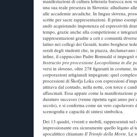
manifestazioni di cultura letteraria barocca non v
una sua reale presenza in Slovenia: alludiamo all
alle accademie arcadiche. In lingua slovena, pos
scritte per sacre rappresentazioni. Il primo esemp
andò acquistando imponenza ed espressività dram
tempo, grazie anche alla competizione e integrazio
rappresentazioni gradite a ceti e comunità diverse
latino nei collegi dei Gesuiti, teatro borghese ted
serali degli studenti che, in piazza, declamavano
infine, il cappuccino Padre Romuald si impegnò n
Instructio pro processione Locopolitana in die 
versi in sloveno, oltre 278 figuranti in costume, tre
corporazioni artigianali impegnate: quel compless
processioni di Škofja Loka con espressioni d'im
attirava dal contado, nella notte, con torce e cande
affascinati. Essa appare come la manifestazione pi
duraturo successo (venne ripetuta ogni anno per de
secolo), e si conferma come un vero capolavoro 
scenografia e capacità di sintesi simbolica.
Dei 13 quadri, viventi e mobili, rappresentati nel c
impressionante era sicuramente quello legato al 
apocalittico chiamato
Il Trionfo della Morte.
Le s