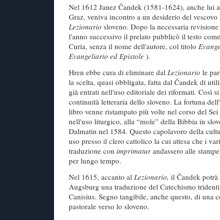
Nel 1612 Janez Čandek (1581-1624), anche lui al
Graz, veniva incontro a un desiderio del vesco
Lezionario
sloveno. Dopo la necessaria revisione 
l'anno successivo il prelato pubblicò il testo come
Curia, senza il nome dell'autore, col titolo
Evangel
Evangeliario ed Epistole
).
Hren ebbe cura di eliminare dal
Lezionario
le pa
la scelta, quasi obbligata, fatta dal Čandek di util
già entrati nell'uso editoriale dei riformati. Così s
continuità letteraria dello sloveno. La fortuna dell'
libro venne ristampato più volte nel corso del Sei 
nell'uso liturgico, alla “mole” della Bibbia in slov
Dalmatin nel 1584. Questo capolavoro della cultu
uso presso il clero cattolico la cui attesa che i var
traduzione con
imprimatur
andassero alle stampe
per lungo tempo.
Nel 1615, accanto al
Lezionario,
il Čandek potrà 
Augsburg una traduzione del Catechismo trident
Canisius. Segno tangibile, anche questo, di una c
pastorale verso lo sloveno.