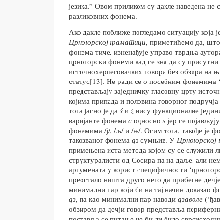
језика.” Овом приликом су дакле наведена не с
разликовних фонема.
Ако дакле поближе погледамо ситуацију која ј
Црногорској граматици
, приметићемо да, што
фонема тиче, изненађује управо тврдња аутор
црногорски фонеми кад се зна да су присутни
источнохерцеговачких говора без обзира на 
статус[13]. Не ради се о посебним фонемима ‘
представљају заједничку гласовну црту источ
којима припада и половина говорног подручја
тога јасно је да
ś
и
ź
нису функционалне једини
варијанте фонема
с
односно
з
јер се појављују
фонемима /ј/, /љ/ и /њ/. Осим тога, такође је 
такозваног фонема
дз
сумњив. У
Црногорској
примењена иста метода којом су се служили л
структуралисти од Сосира па на даље, али не
аргумената у корист специфичности ‘црногорск
преостало ништа друго него да прибегне дечј
минимални пар који би на тај начин доказао ф
дз
, па као минимални пар наводи
дзаволе
(‘ђа
обзиром да дечји говор представља периферни 
поставља се питање не би ли било сврсисходн