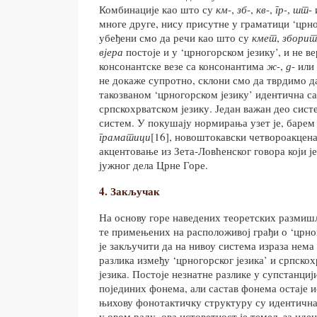
Комбинације као што су
км
-,
зб
-,
кв
-,
гр-
,
шт
-
многе друге, нису присутне у граматици ‘црног
убеђени смо да речи као што су
кмет
,
зборит
вјера
постоје и у ‘црногорском језику’, и не в
консонантске везе са консонантима
ж
-,
д
- или
не докаже супротно, склони смо да тврдимо да
такозваном ‘црногорском језику’ идентична са
српскохрватском језику. Један важан део систе
систем. У покушају нормирања узет је, барем
граматици
[16], новоштокавски четвороакцена
акцентовање из Зета-Ловћенског говора који је
јужног дела Црне Горе.
4. Закључак
На основу горе наведених теоретских размиш
те примењених на расположивој грађи о ‘црно
је закључити да на нивоу система израза нем
разлика између ‘црногорског језика’ и српско
језика. Постоје незнатне разлике у супстанциј
појединих фонема, али састав фонема остаје и
њихову фонотактичку структуру су идентична.
у овом раду, ова истоветност је темељ за иден