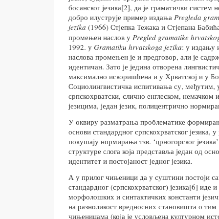
босанског језика[2], да је граматички систем
добро илуструје пример издања
Pregleda gram
jezika
(1966)
Стјепка Тежака и Стјепана Бабића
промењен наслов у
Pregled gramatike hrvatskog
1992. у
Gramatiku hrvatskoga jezika
: у издању 
наслова промењен је и предговор, али је садр
идентичан. Зато је једина отворена лингвистич
максимално искоришћена и у Хрватској и у Бо
Социолингвистичка испитивања су, међутим, у
српскохрватски, слично енглеском, немачком 
језицима, један језик, полицентрично нормира
У оквиру разматрања проблематике формирања
основи стандардног српскохрватског језика, у
покушају нормирања тзв. ‘црногорског језика’
структуре слога која представља један од осн
идентитет и постојаност једног језика.
А у прилог чињеници да у суштини постоји са
стандардног (српскохрватског) језика[6] иде 
морфолошких и синтактичких константи језичк
на разноликост вредносних становишта о тим
чињеницама (која је условљена културном ис