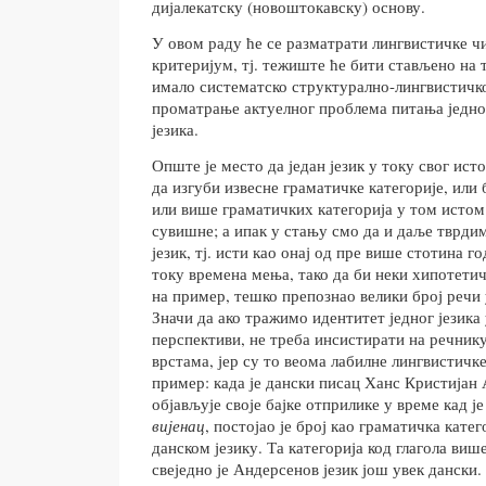
дијалекатску (новоштокавску) основу.
У овом раду ће се разматрати лингвистичке ч
критеријум, тј. тежиште ће бити стављено на 
имало систематско структурално-лингвистичк
проматрање актуелног проблема питања једно
језика.
Опште је место да један језик у току свог ист
да изгуби извесне граматичке категорије, или
или више граматичких категорија у том истом
сувишне; а ипак у стању смо да и даље тврдимо
језик, тј. исти као онај од пре више стотина г
току времена мења, тако да би неки хипотетич
на пример, тешко препознао велики број речи 
Значи да ако тражимо идентитет једног језика 
перспективи, не треба инсистирати на речник
врстама, јер су то веома лабилне лингвистичке
пример: када је дански писац Ханс Кристијан
објављује своје бајке отприлике у време кад 
вијенац
, постојао је број као граматичка катег
данском језику. Та категорија код глагола више
свеједно је Андерсенов језик још увек дански.