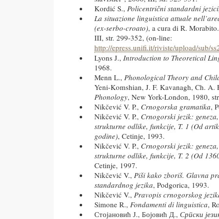
Kordić S.,
Policentrični standardni jezici
La situazione linguistica attuale nell’ar
(ex-serbo-croato)
, a cura di R. Morabito.
III, str. 299-352, (on-line:
http://epress.unifi.it/riviste/upload/sub
Lyons J.,
Introduction to Theoretical Lin
1968.
Menn L.,
Phonological Theory and Chil
Yeni-Komshian, J. F. Kavanagh, Ch. A.
Phonology
, New York-London, 1980, str
Nikčević V. P.,
Crnogorska gramatika
, 
Nikčević V. P.,
Crnogorski jezik: geneza, 
strukturne odlike, funkcije, T. 1 (Od art
godine)
, Cetinje, 1993.
Nikčević V. P.,
Crnogorski jezik: geneza, 
strukturne odlike, funkcije, T. 2 (Od 13
Cetinje, 1997.
Nikčević V.,
Piši kako zboriš. Glavna p
standardnog jezika
, Podgorica, 1993.
Nikčević V.,
Pravopis crnogorskog jezik
Simone R.,
Fondamenti di linguistica
, R
Стојановић Ј., Бојовић Д.,
Српски јези