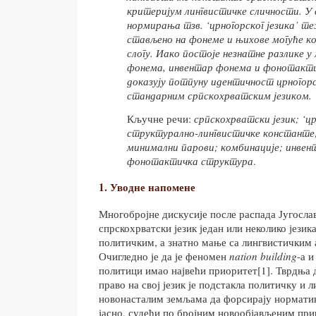
критеријум лингвистичке сличности. У 
нормирања тзв. ‘црногорског језика’ т
стављено на фонеме и њихове могуће к
слогу. Иако постоје незнатне разлике 
фонема, инвентар фонема и фонотакт
доказују потпуну идентичност црногорс
стандарним српскохрватским језиком.
Кључне речи:
српскохрватски језик; ‘цр
структурално-лингвистичке константе;
минимални парови; комбинације; инвен
фонотактичка структура
.
1. Уводне напомене
Многобројне дискусије после распада Југослави
спрскохрватски језик један или неколико језик
политичким, а знатно мање са лингвистичким
Очигледно је да је феномен
nation building
-а и
политици имао највећи приоритет[1]. Тврдња 
право на свој језик је подстакла политичку и 
новонасталим земљама да форсирају норматив
јасно, судећи по бројним новообјављеним пр