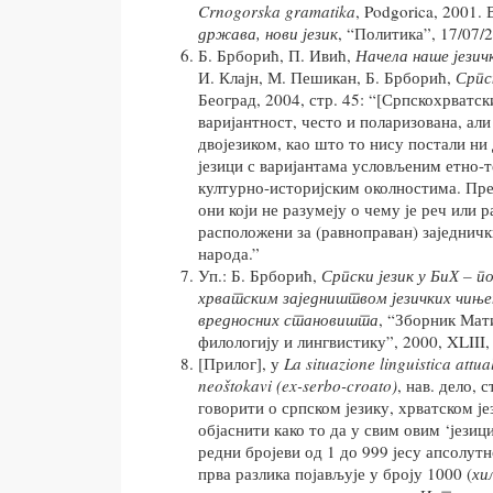
Crnogorska gramatika
, Podgorica, 2001. 
држава, нови језик
, “Политика”, 17/07/
Б. Брборић, П. Ивић,
Начела наше језич
И. Клајн, М. Пешикан, Б. Брборић,
Српс
Београд, 2004, стр. 45: “[Српскохрватски
варијантност, често и поларизована, али
двојезиком, као што то нису постали ни
језици с варијантама условљеним етно-
културно-историјским околностима. Пре
они који не разумеју о чему је реч или р
расположени за (равноправан) заједнич
народа.”
Уп.: Б. Брборић,
Српски језик у БиХ – п
хрватским заједништвом језичких чињен
вредносних становишта
, “Зборник Мат
филологију и лингвистику”, 2000, XLIII, 
[Прилог], у
La situazione linguistica attu
neoštokavi (ex-serbo-croato)
, нав. дело, 
говорити о српском језику, хрватском је
објаснити како то да у свим овим ‘језиц
редни бројеви од 1 до 999 јесу апсолутн
прва разлика појављује у броју 1000 (
хи