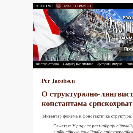
RASTKO.NET
ПРОЈЕКАТ РАСТКО
Почетна страна
Садржај библиотеке
Ауторски индекс
Нов
Per Jacobsen
О структурално-лингвис
константама српскохрват
(Инвентар фонема и фонотактичка структура)
Сажетак:
У раду се разматрају структ
лингвистичке константе српскохрватско