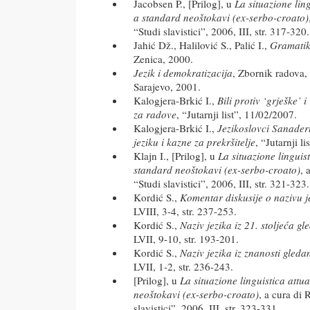
Jacobsen P., [Prilog], u
La situazione ling
a standard neoštokavi (ex-serbo-croato)
“Studi slavistici”, 2006, III, str. 317-320.
Jahić Dž., Halilović S., Palić I.,
Gramatik
Zenica, 2000.
Jezik i demokratizacija
, Zbornik radova,
Sarajevo, 2001.
Kalogjera-Brkić I.,
Bili protiv ‘grješke’ i
za radove
, “Jutarnji list”, 11/02/2007.
Kalogjera-Brkić I.,
Jezikoslovci Sanade
jeziku i kazne za prekršitelje
, “Jutarnji l
Klajn I., [Prilog], u
La situazione linguist
standard neoštokavi (ex-serbo-croato)
, 
“Studi slavistici”, 2006, III, str. 321-323.
Kordić S.,
Komentar diskusije o nazivu j
LVIII, 3-4, str. 237-253.
Kordić S.,
Naziv jezika iz 21. stoljeća gl
LVII, 9-10, str. 193-201.
Kordić S.,
Naziv jezika iz znanosti gleda
LVII, 1-2, str. 236-243.
[Prilog], u
La situazione linguistica attu
neoštokavi (ex-serbo-croato)
, a cura di 
slavistici”, 2006, III, str. 323-331.