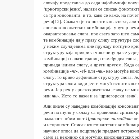
случају представља до сада најобимнији поку
‘црногорски језик’, налази се списак фонотакт
са три консонанта, и то, како се каже, на поче
речи[15]. Свакако је то позитиван аспект, али
списак консонатских комбинација унутар речи
окарактерисање слога, пре свега зато што сам
те комбинације дају праву слику структуре слог
у неким случајевима оне пружају потпуно кр
структуру која прикрива чињеницу да се усре
комбинација налази граница између два слога, 
припада једном слогу, а други другом. Када с
комбинације -
нс
-, -
вг
- или -
нш
- као могуће кон
слогу, то криво дефинише структуру слога. Је
структура слога види јесте могућ испитивање
речи. Јер реч у српскохрватском језику не мо
или
нш-
. Исто то важи и за ‘црногорски језик’.
Али иначе су наведене комбинације консонанат
речи потпуно у складу са правилима српскохрв
нажалост, обимност
Црногорске граматике
не
и исцрпност. Списак консонантских комбинаци
научног описа да исцрпљује предмет истражив
само за неколико од могућих консонантских к