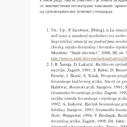
се лингвистички посматрано такозвани ‘црного
од српскохрватског језичког стандарда.
Уп.: Up.: P. Jacobsen, [Prilog], u
La situazi
nell’area a standard neoštokavi (ex-serbo
lingvističkoj situaciji na područjima neoš
(bivšeg srpsko-hrvatskog i hrvatsko-srpsko
Morabito. “Studi slavistici”, 2006, III, str.
http://epress.unifi.it/riviste/upload/sub/s
I. B. Šamija, D. Lukačić,
Razlikovni rječni
nazivlja
, Zagreb, 1991; S. Babić, D. Brozo
Pavešić, I. Škarić, S. Težak,
Povijesni pregl
hrvatskoga književnog jezika. Nacrti za g
Halilović,
Bosanski jezik
, Sarajevo, 1991;
S
Gramatika hrvatskoga jezika
, Zagreb, 199
razlika između hrvatskoga i srpskoga jezik
1992; A. Isaković,
Rječnik bosanskoga jezi
leksika)
, Sarajevo, 1993;
Gramatika bosans
škole
, Wuppertal, 1994; V. Brodnjak,
Razli
hrvatskog jezika
, Zagreb, 1998; Dž. Jahić, S
Gramatika bosanskoga jezika
, Zenica, 200