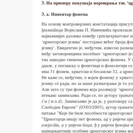
3. На примеру покушаја нормирања тзв. ‘цр
3. а. Инвентар фонема
На основу контроверзних констатација прису
граматици
Војислава П. Никчевића произлази д
најважнијих разлика између српскохрватског и
‘црногорског језика’ постојање већег броја ф
језику’. Евидентно је, међутим, извесно рази
међу заговорницима посебног ‘црногорског јез
тих наводно типично црногорских фонема. У
дакле, у поглављу о фонетици и фонологији се
има 31 фонем, хрватски и босански 32, а црно
Не каже се, међутим, о којем фонему у хрват
језику се ради, но за наше разматрање је то у
Али зато су три фонема која разликују ‘црного
итекако занимљива. Ради се, по аутору грамат
ś
и
ź
и о
dz
. Занимљиво је да је, у разговору с
Слободне Европе” (03/03/2003), аутор граматике
питање ”Које би биле посебности црногорског 
”Црногорци имају пет фонема,
шј
у ријечи
шј
ижјести
,
џ
у ријечи
биџа
,
ђ
у ријечи
ђевојка
најмаркантније особине црногорског језика кој