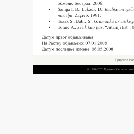
обмане
, Београд, 2006.
Šamija I. B., Lukačić D.,
Razlikovni rječ
nazivlja
, Zagreb, 1991.
Težak S., Babić S.,
Gramatika hrvatskoga
Tomić A.,
Jezik kao pas
, “Jutarnji list”,
Датум првог објављивања:
На Растку објављено: 07.01.2008
Датум последње измене: 06.05.2008
Пројекат Ра
© 1997-2025 Пројекат Растко и пој