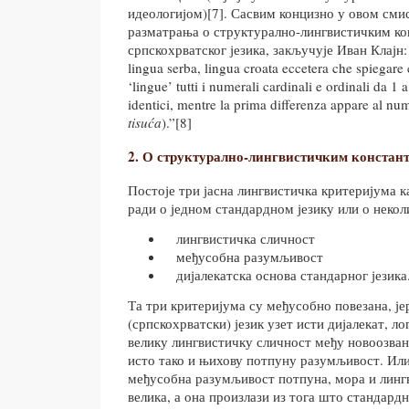
идеологијом)[7]. Сасвим концизно у овом смис
разматрања о структурално-лингвистичким ко
српскохрватског језика, закључује Иван Клајн: “
lingua serba, lingua croata eccetera che spiegare
‘lingue’ tutti i numerali cardinali e ordinali da 
identici, mentre la prima differenza appare al nu
tisuća
).”[8]
2. О структурално-лингвистичким констан
Постоје три јасна лингвистичка критеријума ка
ради о једном стандардном језику или о некол
лингвистичка сличност
међусобна разумљивост
дијалекатска основа стандарног језика
Та три критеријума су међусобно повезана, јер
(српскохрватски) језик узет исти дијалекат, ло
велику лингвистичку сличност међу новоозван
исто тако и њихову потпуну разумљивост. Или 
међусобна разумљивост потпуна, мора и линг
велика, а она произлази из тога што стандардн