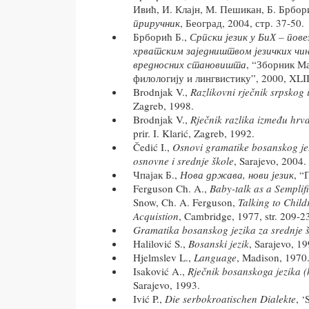
Ивић, И. Клајн, М. Пешикан, Б. Брбор
приручник
, Београд, 2004, стр. 37-50.
Брборић Б.,
Српски језик у БиХ – пов
хрватским заједништвом језичких чињ
вредносних становишта
, “Зборник Ма
филологију и лингвистику”, 2000, XLIII
Brodnjak V.,
Razlikovni rječnik srpskog 
Zagreb, 1998.
Brodnjak V.,
Rječnik razlika između hrva
prir. I. Klarić, Zagreb, 1992.
Čedić I.,
Osnovi gramatike bosanskog jez
osnovne i srednje škole
, Sarajevo, 2004.
Чпајак Б.,
Нова држава, нови језик
, “
Ferguson Ch. A.,
Baby-talk as a Semplif
Snow, Ch. A. Ferguson,
Talking to Chil
Acquistion
, Cambridge, 1977, str. 209-2
Gramatika bosanskog jezika za srednje 
Halilović S.,
Bosanski jezik
, Sarajevo, 19
Hjelmslev L.,
Language
, Madison, 1970
Isaković A.,
Rječnik bosanskoga jezika (k
Sarajevo, 1993.
Ivić P.,
Die serbokroatischen Dialekte
, 