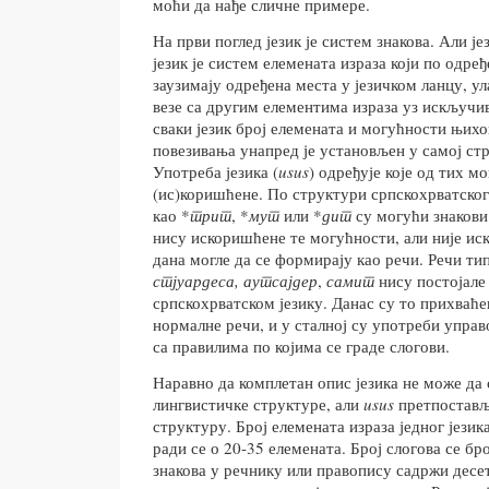
моћи да нађе сличне примере.
На први поглед језик је систем знакова. Али је
језик је систем елемената израза који по одр
заузимају одређена места у језичком ланцу, у
везе са другим елементима израза уз искључив
сваки језик број елемената и могућности њих
повезивања унапред је установљен у самој стр
Употреба језика (
usus
) одређује које од тих м
(ис)коришћене. По структури српскохрватског 
као *
трит
, *
мут
или *
дит
су могући знакови
нису искоришћене те могућности, али није ис
дана могле да се формирају као речи. Речи ти
стјуардеса, аутсајдер
,
самит
нису постојале 
српскохрватском језику. Данас су то прихваће
нормалне речи, и у сталној су употреби управ
са правилима по којима се граде слогови.
Наравно да комплетан опис језика не може да 
лингвистичке структуре, али
usus
претпостављ
структуру. Број елемената израза једног језик
ради се о 20-35 елемената. Број слогова се б
знакова у речнику или правопису садржи десет