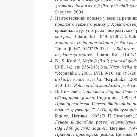
gramatike bosanskog jezika: priručnik za 
Sarajevo, 2004.
Најгротескнији пример у вези са речник
предлог о закону о језику у Хрватској ко
криминализује употреба “нехрватских” р
kao pas
, “Jutarnji list”, 04/02/2007; I. Ka
Sanaderu: Treba nam zakon o jeziku i kazne
“Jutarnji list”, 01/02/2007; Ista,
Bili protiv 
bez kune za radove
, “Jutarnji list”, 11/02/
В.: S. Kordić,
Naziv jezika iz znanosti gled
LVII, 1-2, str. 236-243; Ista,
Naziv jezika i
“Republika”, 2001, LVII, 9-10, str. 193-20
diskusije o nazivu jezika
, “Republika”, 2002
253; Ista,
Policentrični standardni jezik
(u 
В. Никчевић,
Пиши како збориш. Главна
стандардног језика
, Подгорица, 1993; В
Црногорски језик. Генеза, типологија, р
одлике, функције, Т. 1 (Од артикулације
године)
, Цетиње, 1993; В. П. Никчевић,
Генеза, типологија, развој, структурне 
(Од 1360 до 1995. године)
, Цетиње, 1997
Правопис црногорског језика
, Цетиње, 19