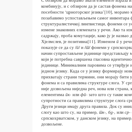
С обзиром да морамо знати елементе израза и 
комбинују, и с обзиром да је састав фонема н
посебности ‘црногорског језика’[10], морамо 
позабавимо успостављењем самог инвентара 
структуралистичкој лингвистици, фонеми се 
измене знаковних елемената у речи. Ако та из
садржају, проба комутације, како ју је назвао
Хјелмслев, је позитивна[11]. Изменом
п
у реч
показује се да су
/
п
/
и /
т
/
фонеми у српскохрват
начин супростављене јединице представљају м
који је потребна савршена гласовна идентичнос
јединице. Минималним паровима се утврђује 
једном језику. Када се у језику формирају нов
прихватају страни термини, они морају бити 
фонема и са правилима структуре слога. У ср
није дозвољена ниједна реч, нова или страна, 
елементима
пк-
или
фп-
зато што су такве
ком
супротности са правилима структуре слога срп
Други језици имају друга правила. Док су ини
слогу као што су, на пример
, тк-, бд-,
или
ср-
српскохрватском, у данском језику, на пример
дозвољене.