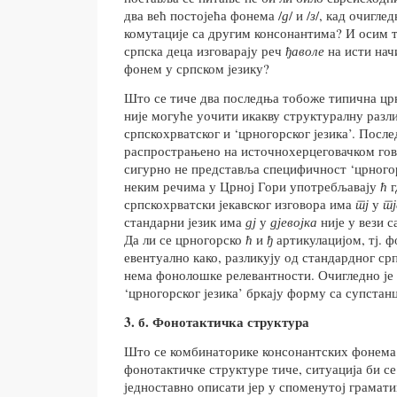
два већ постојећа фонема /
д
/ и /
з
/, кад очигле
комутације са другим консонантима? И осим то
српска деца изговарају реч
ђаволе
на исти нач
фонем у српском језику?
Што се тиче два последња тобоже типична ц
није могуће уочити икакву структуралну разл
српскохрватског и ‘црногорског језика’. После
распрострањено на источнохерцеговачком гов
сигурно не представља специфичност ‘црногорс
неким речима у Црној Гори употребљавају
ћ
г
српскохрватски јекавског изговора има
тј
у
т
стандарни језик има
дј
у
дјевојка
није у вези 
Да ли се црногорско
ћ
и
ђ
артикулацијом, тј. 
евентуално како, разликују од стандардног ср
нема фонолошке релевантности. Очигледно је 
‘црногорског језика’ бркају форму са супстан
3. б. Фонотактичка структура
Што се комбинаторике консонантских фонема 
фонотактичке структуре тиче, ситуација би се
једноставно описати јер у споменутој граматиц