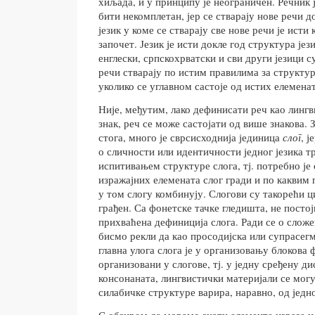
хиљада, и у принципу је неограничен. Речник ј
бити некомплетан, јер се стварају нове речи 
језик у коме се стварају све нове речи је исти 
започет. Језик је исти докле год
структура јези
енглески, српскохрватски и сви други језици с
речи стварају по истим правилима за структур
уколико
се углавном састоје од истих елеменат
Није, међутим, лако дефинисати реч као лингв
знак, реч се може састојати од више знакова.
стога, много је сврсисходнија јединица
слог
, ј
о сличности или идентичности једног језика т
испитивањем структуре слога, тј. потребно је 
изражајних елемената слог гради и по каквим
у том слогу комбинују. Слогови су такорећи циг
грађен. Са фонетске тачке гледишта, не посто
прихваћена дефиниција слога. Ради се о сложе
бисмо рекли да као просодијска или супрасегм
главна улога слога је у организовању блокова 
организовани у слогове, тј. у једну сређену д
консонаната, лингвистички материјали се мог
силабичке структуре варира, наравно, од једно