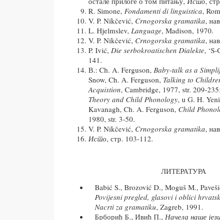
остале прилоге о том питању,
Исто
, ст
R. Simone,
Fondamenti di linguistica
, Rom
V. P. Nikčević,
Crnogorska gramatika
, на
L. Hjelmslev,
Language
, Madison, 1970.
V. P. Nikčević,
Crnogorska gramatika
, нав
P. Ivić,
Die serbokroatischen Dialekte
, ‘S
141.
В.: Ch. A. Ferguson,
Baby-talk as a Simpli
Snow, Ch. A. Ferguson,
Talking to Childr
Acquistion
, Cambridge, 1977, str. 209-23
Theory and Child Phonology
, u G. H. Yen
Kavanagh, Ch. A. Ferguson,
Child Phonol
1980, str. 3-50.
V. P. Nikčević,
Crnogorska gramatika
, на
Исто
, стр. 103-112.
ЛИТЕРАТУРА
Babić S., Brozović D., Moguš M., Pavešić 
Povijesni pregled, glasovi i oblici hrvats
Nacrti za gramatiku
, Zagreb, 1991.
Брборић Б., Ивић П.,
Начела наше јез