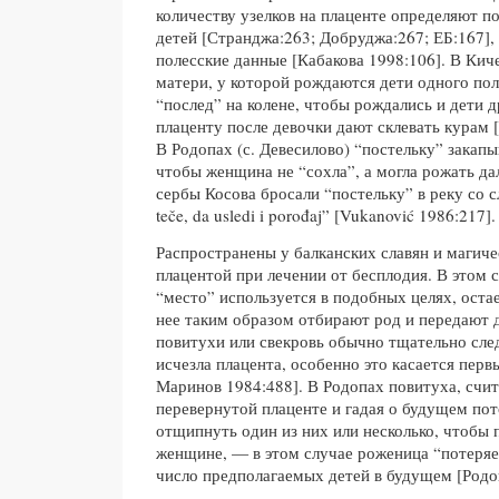
количеству узелков на плаценте определяют п
детей [Странджа:263; Добруджа:267; ЕБ:167],
полесские данные [Кабакова 1998:106]. В Кич
матери, у которой рождаются дети одного по
“послед” на колене, чтобы рождались и дети д
плаценту после девочки дают склевать курам 
В Родопах (с. Девесилово) “постельку” закап
чтобы женщина не “сохла”, а могла рожать да
сербы Косова бросали “постельку” в реку со с
teče, da usledi i porođaj” [Vukanović 1986:217].
Распространены у балканских славян и магиче
плацентой при лечении от бесплодия. В этом 
“место” используется в подобных целях, оста
нее таким образом отбирают род и передают 
повитухи или свекровь обычно тщательно след
исчезла плацента, особенно это касается перв
Маринов 1984:488]. В Родопах повитуха, счит
перевернутой плаценте и гадая о будущем по
отщипнуть один из них или несколько, чтобы 
женщине, — в этом случае роженица “потеря
число предполагаемых детей в будущем [Родо