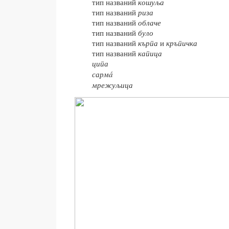
тип названий
кошуља
тип названий
риза
тип названий
облаче
тип названий
було
тип названий
кърпа
и
кръпичка
тип названий
капица
ципа
сармá
мрежуљица