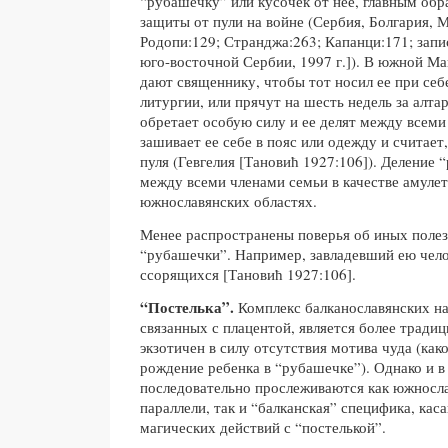
“рубашечку” или кусочек от нее, главным обр
защиты от пули на войне (Сербия, Болгария, 
Родопи:129; Странджа:263; Капанци:171; запи
юго-восточной Сербии, 1997 г.]). В южной М
дают священнику, чтобы тот носил ее при себ
литургии, или прячут на шесть недель за алтар
обретает особую силу и ее делят между всем
зашивает ее себе в пояс или одежду и считает,
пуля (Гевгелия [Тановић 1927:106]). Деление
между всеми членами семьи в качестве амулет
южнославянских областях.
Менее распространены поверья об иных поле
“рубашечки”. Например, завладевший ею чел
ссорящихся [Тановић 1927:106].
“Постелька”.
Комплекс балканославянских н
связанных с плацентой, является более тради
экзотичен в силу отсутствия мотива чуда (как
рождение ребенка в “рубашечке”). Однако и в
последовательно прослеживаются как южносла
параллели, так и “балканская” специфика, кас
магических действий с “постелькой”.