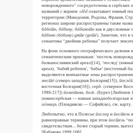
новорожденного” сосредоточены в сербских об
названий с корнем -
slěd
охватывает южный поя
территории (Македония, Родопы, Фракия, Стр
регионах широко распространены также назва
бáбето, бáбину, бáбиното
как и двусложные 
бáбино (бáбину) дяте (детé).
Заметим, что в 
семантика “двойник ребенка” получает лекси
На фоне основного географического деления н
семантическим признакам: ‘постель новорожд
балканославянский ареал)[14], ‘послед' (южн
ареал), ‘бабий ребенок', ‘бабье' (восточный б
выделяются компактные зоны распространени
местó
(северо-западная Болгария[15]),
послéп
восточная Болгария[16]), серб. (северное Кос
1986:217])
пометина,
болг. (Бурел [Любенов 
(южносербская — южная западноболгарская зо
лóзницъ
(Пловдивско — Софийско), см. карту.
Любопытно, что в Полесье
послед
и
постель
равноправные термины, при этом
постель
“по
свидетельствам... более старый термин, выт
[Кабакова 1998:106].