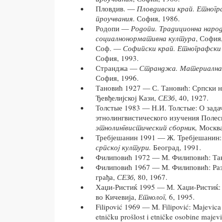
Пловдив. —
Пловдивски край. Етногр
проучвания
. София, 1986.
Родопи —
Родопи. Традиционна народ
социалнонормативна култура
, София
Соф. —
Софийски край. Етнографски 
София, 1993.
Странджа —
Странджа. Материална 
София, 1996.
Тановић 1927 — С. Тановић: Српски н
Ђевђелиjскоj Кази,
СЕЗб
, 40, 1927.
Толстые 1983 — Н.И. Толстые: О зада
этнолингвистического изучения Полес
этнолингвистический сборник,
Москва
Требjешанин 1991 — Ж. Требjешанин
српскоj култури.
Београд, 1991.
Филиповић 1972 — М. Филиповић: Та
Филиповић 1967 — М. Филиповић: Ра
грађа,
СЕЗб,
80, 1967.
Хаџи-Ристиќ 1995 — М. Хаџи-Ристиќ:
во Кичевиjа,
Етнолог,
6, 1995.
Filipović 1969 — M. Filipović: Majevica
etničku prošlost i etničke osobine majev