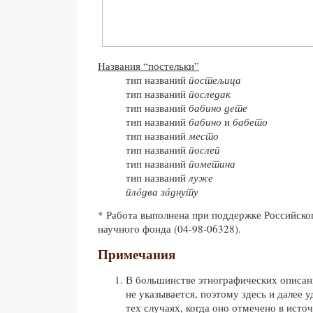
Названия “постельки”
тип названий
постељица
тип названий
последак
тип названий
бабино дeте
тип названий
бабино
и
бабето
тип названий
место
тип названий
послеп
тип названий
пометина
тип названий
луже
плóдва
зáднуту
* Работа выполнена при поддержке Российско
научного фонда (04-98-06328).
Примечания
В большинстве этнографических описан
не указывается, поэтому здесь и далее у
тех случаях, когда оно отмечено в источ