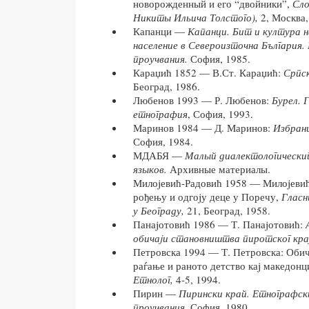
новорожденный и его “двойники”,
Сло
Никиты Ильича Толстого),
2, Москва,
Капанци —
Капанци. Бит и култура 
население в Североизточна България.
проучвания.
София, 1985.
Караџић 1852 — В.Ст. Караџић:
Српск
Београд, 1986.
Любенов 1993 — Р. Любенов:
Бурел. 
етнография
, София, 1993.
Маринов 1984 — Д. Маринов:
Избран
София, 1984.
МДАБЯ —
Малый диалектологически
языков.
Архивные материалы.
Милоjевић-Радовић 1958 — Милоjевић
рођењу и одгоjу деце у Поречу,
Гласн
у Београду,
21, Београд, 1958.
Панаjотовић 1986 — Т. Панаjотовић:
обичаjи становништва пиротског кра
Петровска 1994 — Т. Петровска: Обич
раѓање и раното детство каj македонци
Етнолог,
4-5, 1994.
Пирин —
Пирински край. Етнографски
проучвания
, София, 1980.