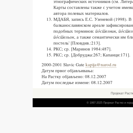
этнографических источников (см. Литер
Карты составлены также с учетом имев
автора полевых материалов.
МДАБЯ, запись Е.С. Узеневой (1998). В
балканославянском ареале зафиксирован
подобных терминов:
пóстелник, пóстел
пóстельок
, а также семантически им б
постель' [Пловдив.:213].
РКС; ср. [Маринов 1984:487].
РКС; ср. [Добруджа:267; Капанци:171].
2000-2001 Slavic Gate
kapija@narod.ru
Датум првог објављивања:
На Растку објављено: 08.12.2007
Датум последње измене: 08.12.2007
Пројекат Раст
© 1997-2025 Пројекат Растко и пој