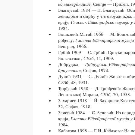
на македонците.
Скопjе — Прилеп, 19
Благоjевић 1984 — Н. Благоjевић: Оби
женидбом и смрћу у титовоужичком, 
краjу
, Гласник Етнографског музеjа у 
1984.
Бошковић-Матић 1966 — М. Бошковић
рођењу,
Гласник Етнографског музеjа 
Београд, 1966.
Грбић 1909 — С. Грбић: Српски народ
Бољевачког,
СЕЗб
, 14, 1909.
Добруджа —
Добруджа. Етнографски,
проучвания
, София, 1974.
Дучић 1931 — С. Дучић: Живот и обич
СЕЗб
, 48, 1931.
Ђорђевић 1958 — Д. Ђорђевић: Живот
Лесковачкоj Морави,
СЕЗб,
70, 1958.
Захариев 1918 — Й. Захариев: Кюсте
32, София, 1918.
Зечевић 1984 — С. Зечевић: Из народ
краjа,
Гласник Етнографског музеjа у 
1984.
Кабакова 1998 — Г.И. Кабакова: На п