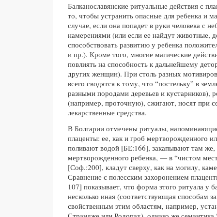
Балканославянские ритуальные действия с пл
то, чтобы устранить опасные для ребенка и м
случае, если она попадет в руки человека с н
намерениями (или если ее найдут животные, д
способствовать развитию у ребенка положител
и пр.). Кроме того, многие магические дейст
повлиять на способность к дальнейшему дето
других женщин). При столь разных мотивиров
всего сводятся к тому, что “постельку” в земл
разными породами деревьев и кустарников), р
(например, проточную), сжигают, носят при се
лекарственные средства.
В Болгарии отмечены ритуалы, напоминающи
плаценты: ее, как и гроб мертворожденного и
поливают водой [БЕ:166], закапывают там же, 
мертворожденного ребенка, — в “чистом месте
[Соф.:200], кладут сверху, как на могилу, кам
Сравнение с полесским захоронением плацент
107] показывает, что форма этого ритуала у б
несколько иная (соответствующая способам з
свойственным этим областям, например, устан
Страндже или Родопах), однако же семантика