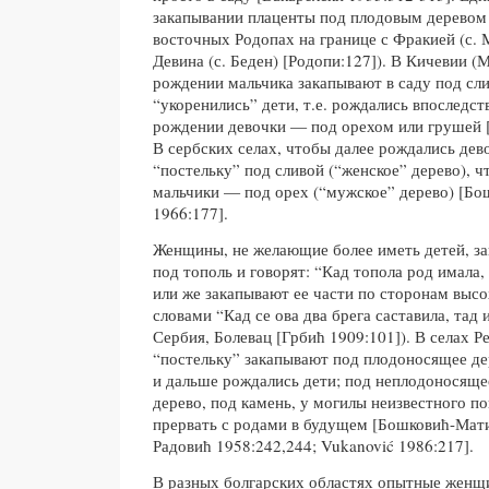
закапывании плаценты под плодовым деревом 
восточных Родопах на границе с Фракией (с. 
Девина (с. Беден) [Родопи:127]). В Кичевии (
рождении мальчика закапывают в саду под сли
“укоренились” дети, т.е. рождались впоследств
рождении девочки — под орехом или грушей [
В сербских селах, чтобы далее рождались дев
“постельку” под сливой (“женское” дерево), 
мальчики — под орех (“мужское” дерево) [Б
1966:177].
Женщины, не желающие более иметь детей, з
под тополь и говорят: “Кад топола род имала, 
или же закапывают ее части по сторонам высо
словами “Кад се ова два брега саставила, тад 
Сербия, Болевац [Грбић 1909:101]). В селах Р
“постельку” закапывают под плодоносящее дер
и дальше рождались дети; под неплодоносящее
дерево, под камень, у могилы неизвестного п
прервать с родами в будущем [Бошковић-Мати
Радовић 1958:242,244; Vukanović 1986:217].
В разных болгарских областях опытные женщ