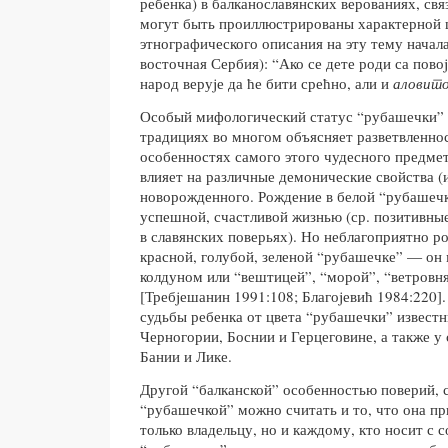
ребенка) в балканославянских верованиях, св
могут быть проиллюстрированы характерной 
этнографического описания на эту тему начала
восточная Сербия): “Ако се дете роди са пов
народ веруjе да ће бити срећно, али и
аловит
Особый мифологический статус “рубашечки” 
традициях во многом объясняет разветвленно
особенностях самого этого чудесного предме
влияет на различные демонические свойства (и
новорожденного. Рождение в белой “рубашечк
успешной, счастливой жизнью (ср. позитивные
в славянских поверьях). Но неблагоприятно р
красной, голубой, зеленой “рубашечке” — он 
колдуном или “вештицей”, “морой”, “ветровня
[Требjешанин 1991:108; Благоjевић 1984:220]
судьбы ребенка от цвета “рубашечки” известн
Черногории, Боснии и Герцеговине, а также у
Бании и Лике.
Другой “балканской” особенностью поверий, 
“рубашечкой” можно считать и то, что она пр
только владельцу, но и каждому, кто носит с 