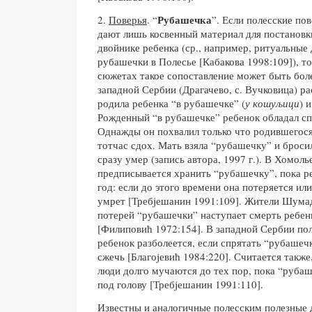
Рубашечка
2.
Поверья
. “
”. Если полесские по
дают лишь косвенный материал для постановк
двойнике ребенка (ср., например, ритуальные
рубашечки в Полесье [Кабакова 1998:109]), то
сюжетах такое сопоставление может быть бол
западной Сербии (Драгачево, с. Вучковица) р
родила ребенка “в рубашечке” (
у кошуљици
) 
Рожденный “в рубашечке” ребенок обладал сп
Однажды он похвалил только что родившегося 
тотчас сдох. Мать взяла “рубашечку” и бросил
сразу умер (запись автора, 1997 г.). В Хомоль
предписывается хранить “рубашечку”, пока р
год: если до этого времени она потеряется или
умрет [Требjешанин 1991:109]. Жители Шумад
потерей “рубашечки” наступает смерть ребен
[Филиповић 1972:154]. В западной Сербии пол
ребенок разболеется, если спрятать “рубашечк
сжечь [Благоjевић 1984:220]. Считается также,
люди долго мучаются до тех пор, пока “руба
под голову [Требjешанин 1991:110].
Известны и аналогичные полесским полезные 