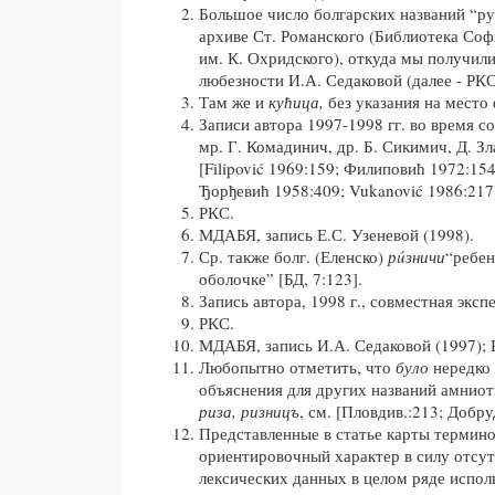
Большое число болгарских названий “р
архиве Ст. Романского (Библиотека Со
им. К. Охридского), откуда мы получили
любезности И.А. Седаковой (далее - РКС
Там же и
кућица,
без указания на место
Записи автора 1997-1998 гг. во время с
мр. Г. Комадинич, др. Б. Сикимич, Д. Зл
[Filipović 1969:159; Филиповић 1972:154
Ђорђевић 1958:409; Vukanović 1986:217]
РКС.
МДАБЯ, запись Е.С. Узеневой (1998).
Ср. также болг. (Еленско)
рúзничи
“ребен
оболочке” [БД, 7:123].
Запись автора, 1998 г., совместная эксп
РКС.
МДАБЯ, запись И.А. Седаковой (1997); 
Любопытно отметить, что
було
нередко 
объяснения для других названий амнио
риза, ризницъ
, см. [Пловдив.:213; Добру
Представленные в статье карты термино
ориентировочный характер в силу отсу
лексических данных в целом ряде испо