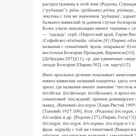
распространены в этой зоне (Родопы, Странд
(“рубашка”):
рúза, (детишка) рúзка, рúзница,
лексемы с тем же значением ‘рубашка', хара
балканославянский (в данном случае болгарски
Более узкую локализацию имеют термины с с
— ‘одежда': серб. (Пиротский край, Горни Ви
(Софийско)
облáчата, облáче,
[9] (Пирин)
обл
названия с семантикой ‘вуаль, покрывало'
бýло
восточная Болгария Провадия, Варненско[10]
[Добруджа:267])[11], ср. два единичных свид
западе Болгарии [Пирин:382], см. карту[12].
Иное ареальное деление показывает нанесение
южнославянских названий плаценты: здесь от
ареал, где названия имеют значение “постель 
постеља, постељица, постељина
), и ареал н
семантикой ‘последний'; причем доминируют н
макед. (Кичевия)
последок
[Хаџи-Ристиќ 1995
[Тановић 1927:106]
,
болг. (Родопы)
пóследак, 
пóслетка
и др. [Родопи:127],(Пирин, Гега[13]
пóследук, послéдук, пóследник, послéдну
и т.п
фрак.
зáднуту
с той же семантикой [Вакарелс
образом, архаические названия с семантикой 