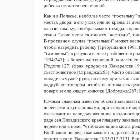
ребенка остается неизменной.
Как и в Полесье, наиболее часто “постельку” 
местах двора: в его углах или по краям; за дом
навозе; там, куда выбрасывают отходы; спра
семьи. Такие места считаются “чистыми”, так 
В противном случае “постелькой” может восп
чтобы навредить ребенку [Требjешанин 1991:1
“самовилы”, в результате чего разболеется р
1994:247]; заболеет наступивший на место ее
[Родопи:127] (фрак.
урадисува
[Вакарелски 19
съест животное [Странджа:263]. Часто опасаю
попадет в чужие руки, поэтому при закапыван
надрубают топором, чтобы не оставалась цело
поверх земли кладут колючки [Добруджа:267; 
Южным славянам известен обычай закапывать
деревьями и кустарниками, при этом мотивир
указывают на передачу женщине плодоносящей
ряде сел Пловдивского края плаценту закапыв
дерево или в поле, “чтобы женщина могла рожа
Во Фракии послед закапывают под розовый кус
просто в саду [Вакарелски 1935:312-313]. Ед