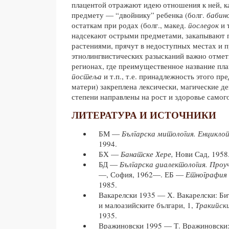
плацентой отражают идею отношения к ней, к
предмету — “двойнику” ребенка (болг.
бабин
остаткам при родах (болг., макед.
последок
и 
надсекают острыми предметами, закапывают 
растениями, прячут в недоступных местах и п
этнолингвистических разысканий важно отмети
регионах, где преимущественное название п
постеља
и т.п., т.е. принадлежность этого пр
матери) закреплена лексически, магические де
степени направлены на рост и здоровье самого
ЛИТЕРАТУРА И ИСТОЧНИКИ
БМ —
Българска митология. Енциклоп
1994.
БХ —
Банатске Хере,
Нови Сад, 1958
БД —
Българска диалектология. Проу
—, София, 1962—. ЕБ —
Етнография 
1985.
Вакарелски 1935 — Х. Вакарелски: Бит
и малоазийските българи, 1,
Тракийск
1935.
Вражиновски 1995 — Т. Вражиновски