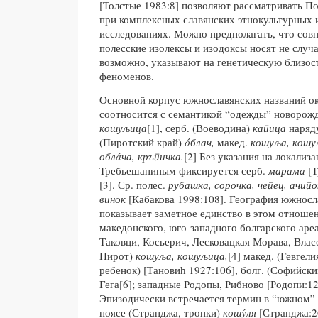
[Толстые 1983:8] позволяют рассматривать По
при комплексных славянских этнокультурных 
исследованиях. Можно предполагать, что сов
полесские изолексы и изодоксы носят не случ
возможно, указывают на генетическую близо
феноменов.
Основной корпус южнославянских названий о
соотносится с семантикой “одежды” новорожд
кошуљица
[1], серб. (Воеводина)
капица
наряд
(Пиротский край)
óблач,
макед.
кошуља, кошу
облáча, кръпичка.
[2] Без указания на локализ
Требьешаниным фиксируется серб.
марама
[
[3]. Ср. полес.
рубашка, сорочка, чепец, ачипо
винок
[Кабакова 1998:108]. География южнос
показывает заметное единство в этом отношен
македонского, юго-западного болгарского ареа
Таковци, Косьерич, Лесковацкая Морава, Влас
Пирот)
кошуља, кошуљица,
[4] макед. (Гевгели
ребенок) [Тановић 1927:106], болг. (Софийски
Гега[6]; западные Родопы, Рибново [Родопи:1
Эпизодически встречается термин в “южном”
поясе (Странджа, тронки)
кошýля
[Странджа:2