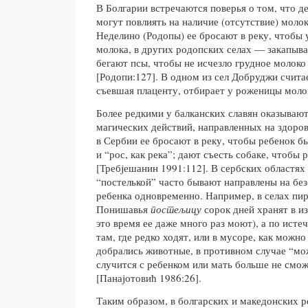
В Болгарии встречаются поверья о том, что д
могут повлиять на наличие (отсутствие) моло
Неделино (Родопы) ее бросают в реку, чтобы
молока, в других родопских селах — закапываю
бегают псы, чтобы не исчезло грудное молок
[Родопи:127]. В одном из сел Добруджи считае
съевшая плаценту, отбирает у роженицы моло
Более редкими у балканских славян оказывают
магических действий, направленных на здоров
в Сербии ее бросают в реку, чтобы ребенок 
и “рос, как река”; дают съесть собаке, чтобы 
[Требjешанин 1991:112]. В сербских областях 
“постелькой” часто бывают направлены на без
ребенка одновременно. Например, в селах пир
Понишавья
постељицу
сорок дней хранят в и
это время ее даже много раз моют), а по исте
там, где редко ходят, или в мусоре, как можно
добрались животные, в противном случае “мо
случится с ребенком или мать больше не смо
[Панаjотовић 1986:26].
Таким образом, в болгарских и македонских р