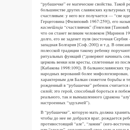
“рубашечке” ее магические свойства. Такой ре
большинстве других славянских культурных т
счастливым: у него все получается — “све иде
Герцеговина [Филиповић 1967:259]), его наз
касметлиjа
“счастливчик” (Гевгелия [Тановић 
что он станет великим человеком [Маринов 19
долго, его не заденет пуля (восточная Сербия 
западная Болгария [Соф.:200]) и т.д. В описа
полесской традиции такому ребенку поручаю
ритуальных функций (“доверяют начинать сев,
церковь венки или кресты, сплетенные из после
[Кабакова 1998:109]). В балканославянских тр
народных верований более мифологизирован, п
характерным для Балкан сюжетом борьбы и те
рожденный в “рубашечке” ребенок считается
силой; это герой, способный бороться и побеж
реального, так и вымышленного (дракона “алу
настроенных “здухачей”).
В “рубашечке”, которую мать должна хранит
чтобы до нее не добрался враг, рождается реб
противостоящий “але”, “ламии” (юго-восточн
или “здухач”, охраняющий свое село и угодья