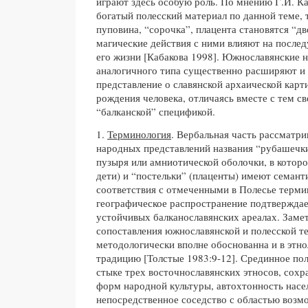
играют здесь особую роль. По мнению Г.И. К
богатый полесский материал по данной теме, 
пуповина, “сорочка”, плацента становятся “дв
магические действия с ними влияют на после
его жизни [Кабакова 1998]. Южнославянские 
аналогичного типа существенно расширяют и
представление о славянской архаической карт
рождения человека, отличаясь вместе с тем с
“балканской” спецификой.
1.
Терминология
. Вербальная часть рассматри
народных представлений названия “рубашечк
пузыря или амниотической оболочки, в котор
дети) и “постельки” (плаценты) имеют семант
соответствия с отмеченными в Полесье терми
географическое распространение подтверждае
устойчивых балканославянских ареалах. Заме
сопоставления южнославянской и полесской т
методологически вполне обоснованна и в этн
традицию [Толстые 1983:9-12]. Срединное по
стыке трех восточнославянских этносов, сох
форм народной культуры, автохтонность насе
непосредственное соседство с областью возм