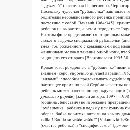
“здухачей” (восточная Герцеговина, Черногори
Поскольку чудесная “рубашечка” защищает гер
родителям необыкновенного ребенка предписы
постоянно с собой [Зечевић 1984:345], хранить
ребенок не вырастет, а затем передать ее “зд
На этом фоне представляется вторичным маке
сюжет о выделке специальной рубашечки (апот
змея (т.е. рожденного с крылышками под мы
женщинами молча в течение одной ночи, что
защищала его от врага [Вражиновски 1995:38;
Кроме того, рожденные в “рубашечке” люди 
знанием (серб.
видовито диjете
[Караџић 1852
“вилами”, способны предсказывать судьбу и п
настоящее время по всей Сербии известны пов
ребенок может нанести порчу окружающим (з
урокљиво диjете
) [записи автора, 1997—1998 
(община Лепосавич) во избежание превращен
“рубашечке” ребенка в ведьму или колдуна бы
оберег: бабка-повитуха влезала на крышу дома
veliko! Rodilo se vešče vešču!” [Vukanović 198
(счастье ребенка) и “специфическое” (демони