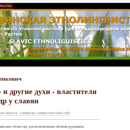
 РАСТКО
енкович
 и другие духи - властители
др у славян
кие ворота: славянско-славистический сайт
.
вянских областях, расположенных вблизи рудников,