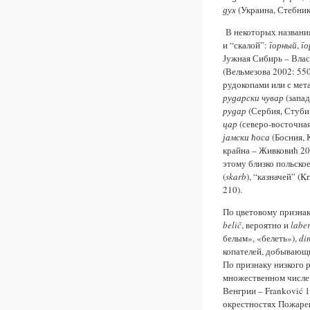
дух
(Украина, Стебник
В некоторых названиях
и “скалой”:
горный
,
г
Јужная Сибирь – Влас
(Вельмезова 2002: 550
рудокопами или с мет
рударски чувар
(запад
рудар
(Сербия, Стуби
цар
(северо-восточная
јамски ћоса
(Босния, 
крайна – Живковић 20
этому близко польско
(
skarb
), “казначей” (
210).
По цветовому призна
belič
, вероятно и
labe
белым», «белеть»),
di
копателей, добывающи
По признаку низкого 
множественном числе
Венгрии – Franković 1
окрестностях Пожарев