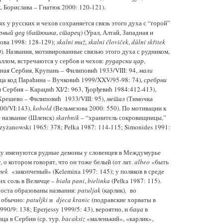
, Борислава – Гнатюк 2000: 120-121).
 у русских и чехов сохраняется связь этого духа с “горой”
орный
дед
(
батюшка
,
старец
) (Урал, Алтай, Западная и
ова 1998: 128-129);
skalni muž
,
skalni človiček
,
důlni skřitek
). Названия, мотивированные связью этого духа с рудником,
аллом, встречаются у сербов и чехов:
рударски цар
,
ная Сербия, Крупань – Филиповић 1933/VIII: 94,
мали
ца код Параћина – Вучковић 1999/XXV/95-98: 74),
сребрни
 Сербия – Караџић XI/2: 963, Ђорђевић 1984:412-413),
Крешево – Филиповић 1933/VIII: 95),
метал
(Тимочка
00/VI:143),
kobold
(Вельмезова 2000: 550). По мотивации к
е название (Шленск)
skarbnik
– “хранитель сокровищницы,”
Krzyżanowski 1965: 378; Pełka 1987: 114-115; Simonides 1991:
ку именуются рудные демоны у словенцев в Междумурье
r
, о котором говорят, что он тоже белый (от лат.
albeo
«быть
mek
«закопченый» (Kelemina 1997: 145); у поляков в среде
х соль в Величце –
biała pani
,
bielinka
(Pełka 1987: 115).
роста образованы названия:
patuljak
(карлик)
,
во
 обычно:
patuljki
и
djeca kranic
(подравские хорваты в
990/9: 138; Eperjessy 1999/5: 43), вероятно, и
баџа
в
ца в Сербии (ср. тур.
bacaksiz
«маленький», «карлик»,