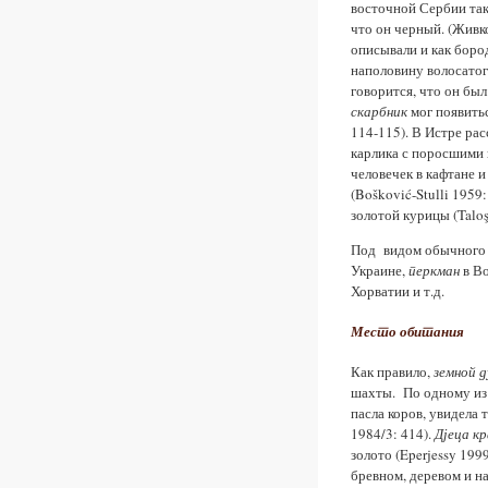
восточной Сербии та
что он черный. (Живко
описывали и как боро
наполовину волосатог
говорится, что он был
скарбник
мог появитьс
114-115). В Истре рас
карлика с поросшими ш
человечек в кафтане 
(Bošković-Stulli 1959
золотой курицы (Taloş
Под видом обычного 
Украине,
перкман
в В
Хорватии и т.д.
Место обитания
Как правило,
земной д
шахты. По одному из 
пасла коров, увидела
1984/3: 414).
Дјеца к
золото (Eperjessy 1999
бревном, деревом и на