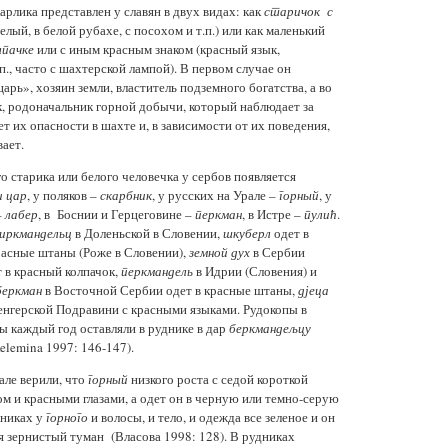
арлика представлен у славян в двух видах: как
старичок с
елый, в белой рубахе, с посохом и т.п.) или как маленький
лпачке
или с иным красным знаком (красный язык,
п., часто с шахтерской лампой). В первом случае он
арь», хозяин земли, властитель подземного богатства, а во
к, родоначальник горной добычи, который наблюдает за
т их опасности в шахте и, в зависимости от их поведения,
вает.
о старика или белого человечка у сербов появляется
и цар
, у поляков –
скарбник
, у русских на Урале –
горн
ый
, у
–
лабер
, в Боснии и Герцеговине –
перкман
, в Истре –
пулић
.
иркмандел
ь
ц
в Доленьской в Словении,
шкуберл
одет в
расные штаны (Роже в Словении),
зем
ной
дух
в Сербии
т в красный колпачок,
перкмандел
ь
в Идрии (Словения) и
беркман
в Восточной Сербии одет в красные штаны,
дјеца
енгерской Подравини с красными языками. Рудокопы в
 каждый год оставляли в руднике в дар
беркмандељцу
elemina 1997: 146-147).
але верили, что
горный
низкого роста с седой короткой
м и красными глазами, а одет он в черную или темно-серую
дниках у
горного
и волосы, и тело, и одежда все зеленое и он
я зернистый туман (Власова 1998: 128). В рудниках