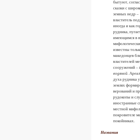
бытуют, соглас
сказки с широк
земных недр – 
властитель под
иногда и как г
рудника, пугае
имеющимся в н
мифологические
известны тольк
македонцев бли
властителей ме
сооружений –
вод
я
но
й
. Ареа
духа рудника у
землях формир
верований и пр
рудокопы и сл
иностранные с
местной мифоло
покровителе ме
покойниках.
Названия