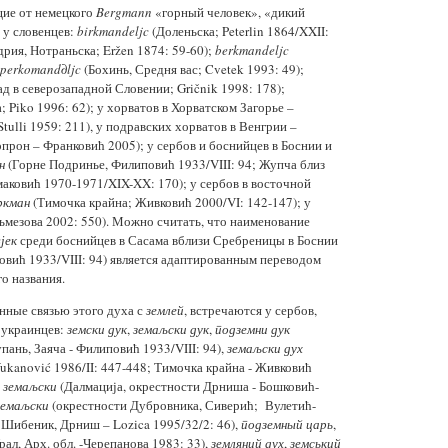
щие от немецкого
Bergmann
«горный человек», «дикий
 у словенцев:
birkmandeljc
(Доленьска; Peterlin 1864/XXII:
рия, Нотраньска; Eržen 1874: 59-60);
berkmandeljc
perkomand∂ljc
(Бохинь, Средня вас; Cvetek 1993: 49);
д в северозападной Словении; Gričnik 1998: 178);
 Piko 1996: 62); у хорватов в Хорватском Загорье –
tulli 1959: 211), у подравских хорватов в Венгрии –
прон – Франковић 2005); у сербов и боснийцев в Боснии и
н
(Горне Подринье, Филиповић 1933/VIII: 94; Жупча близ
маковић 1970-1971/XIX-XX: 170); у сербов в восточной
ркман
(Тимочка крайна; Живковић 2000/VI: 142-147); у
ьмезова 2002: 550). Можно считать, что наименование
јек
среди боснийцев в Сасама вблизи Сребреницы в Боснии
овић 1933/VIII: 94) является адаптированным переводом
о названия.
нные связью этого духа с
землей
, встречаются у сербов,
и украинцев:
земски дук
,
земаљски дук
,
подземни дук
пань, Заяча - Филиповић 1933/VIII: 94),
земаљски дух
Vukanović 1986/II: 447-448; Тимочка крайна - Живковић
 земаљски
(Далмација, окрестности Дрниша - Бошковић-
земаљски
(окрестности Дубровника, Сиверић; Вулетић-
 Шибеник, Дрниш – Lozica 1995/32/2: 46),
подземный царь
,
рал, Арх. обл. -Черепанова 1983: 33),
земляний дух
,
земський