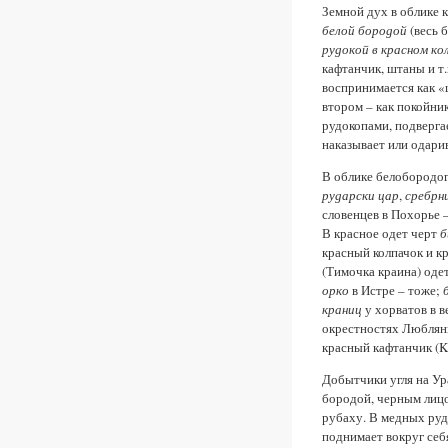
Земной дух в облике к
белой бородой
(весь б
рудокоп в красном ко
кафтанчик, штаны и т.
воспринимается как «ц
втором – как покойни
рудокопами, подвергае
наказывает или одари
В облике белобородог
рударски цар
,
сребрн
словенцев в Похорье 
В красное одет черт
б
красный колпачок и к
(Тимочка краина) оде
орко
в Истре – тоже;
краниц
у хорватов в в
окрестностях Любляны
красный кафтанчик (K
Добытчики угля на Ур
бородой, черным лицо
рубаху. В медных ру
поднимает вокруг себ