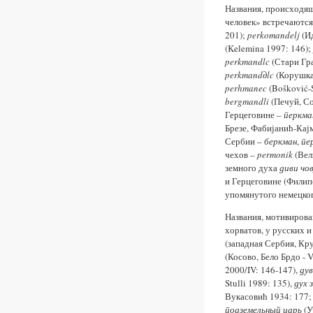
Названия, происходя
человек» встречаются
201);
perkomandelj
(Ид
(Kelemina 1997: 146);
perkmandlc
(Стари Гра
perkmand∂lc
(Корушка;
perhmanec
(Bošković-S
bergmandli
(Печуй, Со
Герцеговине –
перкма
Брезе, Фабијанић-Кај
Сербии –
беркман
,
пе
чехов –
permonik
(Вел
земного духа
диви чов
и Герцеговине (Филип
упомянутого немецког
Названия, мотивирова
хорватов, у русских 
(западная Сербия, Кру
(Косово, Бело Брдо - 
2000/IV: 146-147),
дув
Stulli 1989: 135),
дух 
Вукасовић 1934: 177;
подземельный цар
ь
(У