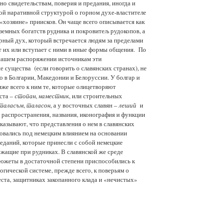
но свидетельствам, поверия и предания, иногда и
ой наративной структурой о горном духе-властителе
«хозяине» приисков. Он чаще всего описывается как
земных богатств рудника и покровитељ рудокопов, а
орный дух, который встречается людям за пределами
т их или вступает с ними в иные формы общения. По
ашем распоряжении источникам эти
 существа (если говорить о славянских странах), не
о в Болгарии, Македонии и Белоруссии. У болгар и
же всего к ним те, которые олицетворяют
ста –
стопан
,
наместник
, или строительных
талас
ъ
м
,
таласон
, а у восточных славян –
леши
й
и
л распространения, названия, иконография и функции
казывают, что представления о нем в славянских
овались под немецким влиянием на основании
еданий, которые принесли с собой немецкие
ужащие при рудниках. В славянской же среде
южеты в достаточной степени приспособились к
гической системе, прежде всего, к поверьям о
ста, защитниках закопанного клада и «нечистых»