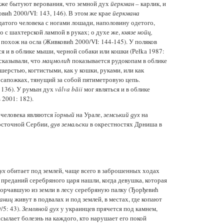
кже бытуют верования, что земной дух
перкман
– карлик, и
вић 2000/VI: 143, 146). В этом же крае
перкмана
датого человека с ногами лошади, наполовину одетого,
о с шахтерской лампой в руках; о духе же,
князе нопц,
 похож на осла (Живковић 2000/VI: 144-145). У поляков
я и в облике мыши, черной собаки или кошки (Pełka 1987:
сказывали, что
мацмолић
показывается рудокопам в облике
ерстью, когтистыми, как у кошки, руками, или как
и сапожках, тянущий за собой пятиметровую цепь.
: 136). У румын дух
vâlva băii
мог являться и в облике
 2001: 182).
человека являются
горный
на Урале,
земський дух
на
осточной Сербии,
дув земаљски
в окрестностях Дрниша в
ух
обитает под землей, чаще всего в заброшенных ходах
преданий серебряного царя нашли, когда девушка, которая
 торчавшую из земли в лесу серебряную палку (Ђорђевић
раниц
живут в подвалах и под землей, в местах, где копают
/5: 43).
Землян
ой
дух
у украинцев прячется под камнем,
сылает болезнь на каждого, кто нарушает его покой