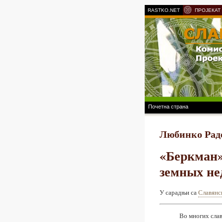
RASTKO.NET
ПРОЈЕКАТ
Почетна страна
Любинко Рад
«Беркман»
земных не
У сарадњи са
Славянс
Во многих сла