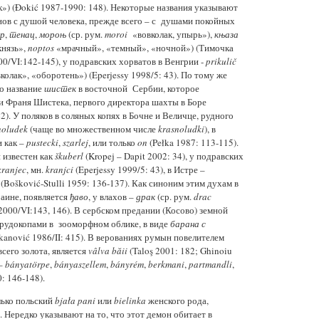
») (Đokić 1987-1990: 148). Некоторые названия указывают
нов с душой человека, прежде всего – с душами покойных
р
,
тенац
,
мороњ
(ср. рум.
moroi
«вовколак, упырь»),
књаза
нязь»,
noptos
«мрачный», «темный», «ночной») (Тимочка
00/VI:142-145), у подравских хорватов в Венгрии -
prikulič
колак», «оборотень») (Eperjessy 1998/5: 43). По тому же
о название
шистек
в восточной Сербии, которое
и Франя Шистека, первого директора шахты в Боре
). У поляков в соляных копях в Бочне и Величце, рудного
noludek
(чаще во множественном числе
krasnoludki
), в
и как –
pustecki
,
szarlej
, или только
on
(Pełka 1987: 113-115).
 известен как
škuberl
(Kropej – Dapit 2002: 34), у подравских
kranjec
, мн.
kranjci
(Eperjessy 1999/5: 43), в Истре –
(Bošković-Stulli 1959: 136-137). Как синоним этим духам в
раине, появляется
ђаво
, у влахов –
драк
(ср. рум.
drac
2000/VI:143, 146). В сербском предании (Косово) земной
 рудокопами в зооморфном облике, в виде
барана
с
kanović 1986/II: 415). В верованиях румын повелителем
сего золота, является
vâlva băii
(Taloş 2001: 182; Ghinoiu
 –
bányatörpe
,
bányaszellem
,
bányrém
,
berkmani
,
partmandli
,
: 146-148).
лько польский
bjała pani
или
bielinka
женского рода,
 Нередко указывают на то, что этот демон обитает в