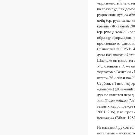
«приземистый человек
на связь рудных демо
рудокопов:
дух
,
вампи
нопц
(ср. рум.
cneaz
«к
крайна - Живковић 20
(ср. рум.
pricolici
«вов
образцу сформирован
произошло от фамили
(Живковић 2000/VI:142
духа называют и
kras
Шленске он известен 
У словенцев в Роже он
хорватов в Венгрии -
macmolić
,
orko
и
pulić
Сербии, в Тимочкој к
«дьявол») (Живковић 
дух появляется перед
з
о
л
отыми
рог
ами
(Vu
земных недр, прежде в
2001: 206), у венгров
permanyik
(Bihari 1980
Из названий духов то
остальные – мужского.