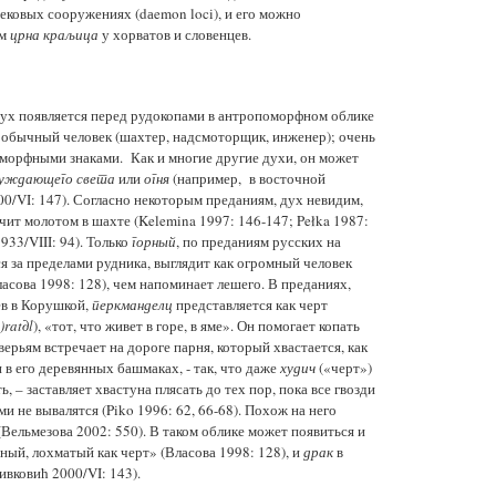
ковых сооружениях (dаemon loci), и его можно
ом
црна краљица
у хорватов и словенцев.
дух появляется перед рудокопами в антропоморфном облике
ак обычный человек (шахтер, надсмоторщик, инженер); очень
морфными знаками. Как и многие другие духи, он может
уждающего света
или
огня
(например, в восточной
0/VI: 147). Согласно некоторым преданиям, дух невидим,
чит молотом в шахте (Kelemina 1997: 146-147; Pełka 1987:
33/VIII: 94). Только
горный
, по преданиям русских на
ся за пределами рудника, выглядит как огромный человек
асова 1998: 128), чем напоминает лешего. В преданиях,
в в Корушкой,
перкманделц
представляется как черт
)rat
∂
l
), «тот, что живет в горе, в яме». Он помогает копать
верьям встречает на дороге парня, который хвастается, как
 в его деревянных башмаках, - так, что даже
худич
(«черт»)
, – заставляет хвастуна плясать до тех пор, пока все гвозди
и не вывалятся (Piko 1996: 62, 66-68). Похож на него
Вельмезова 2002: 550). В таком облике может появиться и
ный, лохматый как черт» (Власова 1998: 128), и
драк
в
вковић 2000/VI: 143).