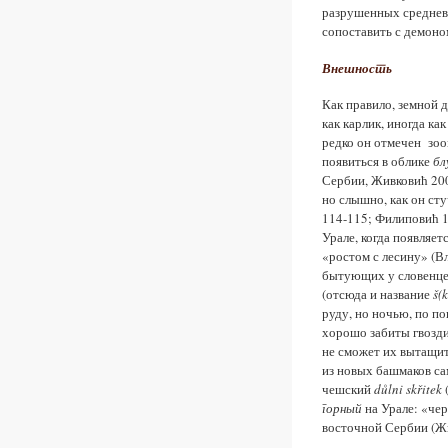
разрушенных средневе
сопоставить с демон
Внешност
ь
Как правило, земной 
как карлик, иногда к
редко он отмечен зоо
появиться в облике
бл
Сербии, Живковић 200
но слышно, как он сту
114-115; Филиповић 19
Урале, когда появляет
«ростом с лесину» (Вл
бытующих у словенце
(отсюда и название
š(k
руду, но ночью, по по
хорошо забиты гвозди
не сможет их вытащить
из новых башмаков сам
чешский
důlni skřitek
(
горн
ый
на Урале: «чер
восточной Сербии (Жи