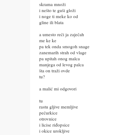
skrama množi
i nešto te guši gloži
i noge ti meke ko od
gline ili blata
a umesto reči ja zaječah
me ke ke
pa tek onda smogoh snage
zanemarih strah od vlage
pa upitah onog malca
manjega od levog palca
šta on traži ovde
tu?
a malić mi odgovori
tu
rastu gljive memljive
pečurkice
otrovnice
i licise riđopsice
i okice urokljive