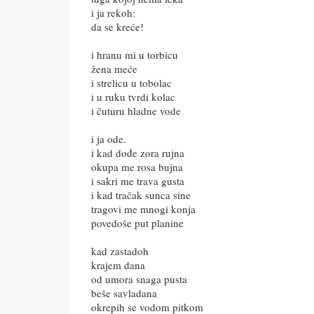
i ja rekoh:
da se kreće!
i hranu mi u torbicu
žena meće
i strelicu u tobolac
i u ruku tvrdi kolac
i čuturu hladne vode
i ja ode.
i kad dođe zora rujna
okupa me rosa bujna
i sakri me trava gusta
i kad tračak sunca sine
tragovi me mnogi konja
povedoše put planine
kad zastadoh
krajem dana
od umora snaga pusta
beše savladana
okrepih se vodom pitkom