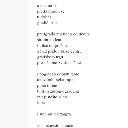
a u sumrak
preda mnom se
u dolini
gradić rasu
predgrađa mu behu od drveta
sirotinja kleta
i ulice od prašine
a kad priđoh bliže centru
gradskom trgu
preseče me zvuk mašine
i pogledah odmah tamo
a u zemlji neka rupa
puna tmine
tvrdim zidom ograđena
iz nje nešto silno
lupa
i srce mi tad zaigra.
:da'l te nešto stranče