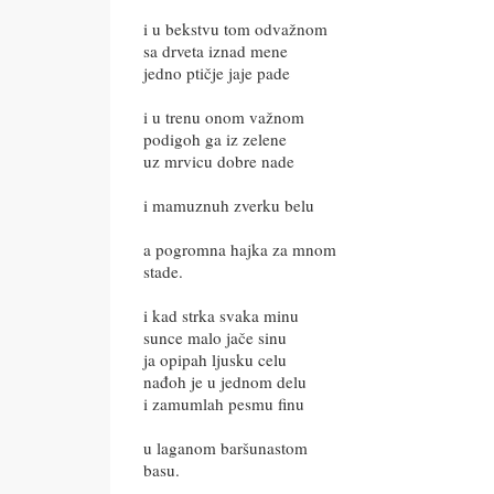
i u bekstvu tom odvažnom
sa drveta iznad mene
jedno ptičje jaje pade
i u trenu onom važnom
podigoh ga iz zelene
uz mrvicu dobre nade
i mamuznuh zverku belu
a pogromna hajka za mnom
stade.
i kad strka svaka minu
sunce malo jače sinu
ja opipah ljusku celu
nađoh je u jednom delu
i zamumlah pesmu finu
u laganom baršunastom
basu.