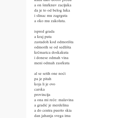
a on šmrknuv zacijuka
da je to od belog luka
i slinac mu zagrguta
a oko mu zakoluta.
ispred grada
a kraj puta
zastadoh kod odmorišta
odmorih se od sedlišta
krčmarica doskakuta
i donese odmah vina
meni odmah zasrkuta
al se setih one noći
pa je pitah
koja li je ovo
carska
provincija
a ona mi reče: malavina
a gradić je merdelina
a do centra puerto skia
dan jahanja svega ima