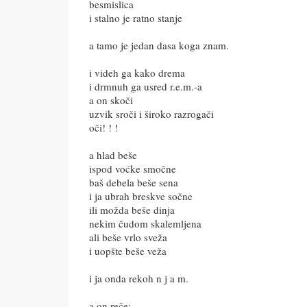
besmislica
i stalno je ratno stanje
a tamo je jedan dasa koga znam.
i videh ga kako drema
i drmnuh ga usred r.e.m.-a
a on skoči
uzvik sroči i široko razrogači
oči! ! !
a hlad beše
ispod voćke smočne
baš debela beše sena
i ja ubrah breskve sočne
ili možda beše dinja
nekim čudom skalemljena
ali beše vrlo sveža
i uopšte beše veža
i ja onda rekoh n j a m.
a on reče: