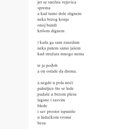
jer se snežna vejavica
sprema
a kad tamo dole stignem
neka brzog konja
onoj bandi
krišom dignem
i kada ga sam zauzdam
neka putem samo jašem
kud stražara mnogo nema
te ja pođoh
a on ostade da drema.
a negde u pola noći
pahuljice što se lede
padaše u brzom plesu
lagane i sasvim
blede
i sav prostor ispuniše
u ludačkom svome
besu