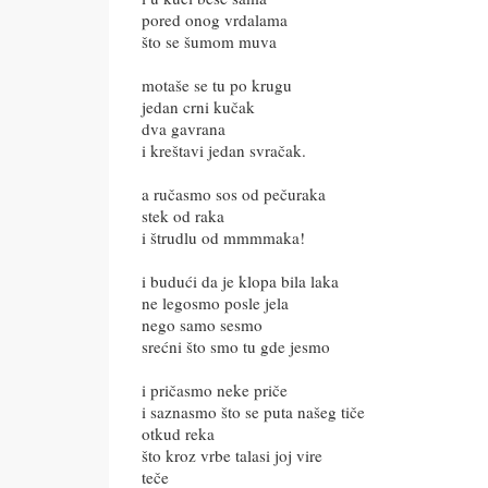
pored onog vrdalama
što se šumom muva
motaše se tu po krugu
jedan crni kučak
dva gavrana
i kreštavi jedan svračak.
a ručasmo sos od pečuraka
stek od raka
i štrudlu od mmmmaka!
i budući da je klopa bila laka
ne legosmo posle jela
nego samo sesmo
srećni što smo tu gde jesmo
i pričasmo neke priče
i saznasmo što se puta našeg tiče
otkud reka
što kroz vrbe talasi joj vire
teče