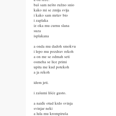
baš sam nešto ružno snio
kako mi se zmija svija
i kako sam mrtav bio
i zaplaka
iz oka mu curnu slana
suza
isplakana
a onda mu dadoh smokvu
i lepo mu pozdrav rekoh
a on me se odmah seti
osmeha se lice primi
upita me kud potekoh
a ja rekoh
idem jeti.
i zašumi lišće gusto.
a naiđe otud krdo svinja
svinjar neki
a lula mu krompiruša