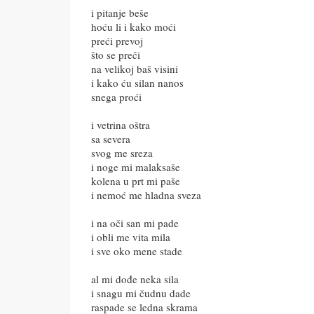
i pitanje beše
hoću li i kako moći
preći prevoj
što se preči
na velikoj baš visini
i kako ću silan nanos
snega proći
i vetrina oštra
sa severa
svog me sreza
i noge mi malaksaše
kolena u prt mi paše
i nemoć me hladna sveza
i na oči san mi pade
i obli me vita mila
i sve oko mene stade
al mi dođe neka sila
i snagu mi čudnu dade
raspade se ledna skrama