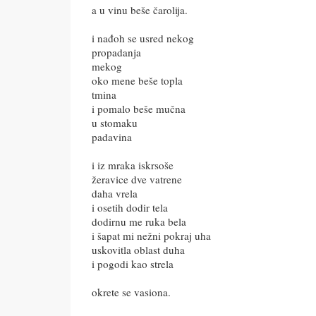
a u vinu beše čarolija.
i nađoh se usred nekog
propadanja
mekog
oko mene beše topla
tmina
i pomalo beše mučna
u stomaku
padavina
i iz mraka iskrsoše
žeravice dve vatrene
daha vrela
i osetih dodir tela
dodirnu me ruka bela
i šapat mi nežni pokraj uha
uskovitla oblast duha
i pogodi kao strela
okrete se vasiona.