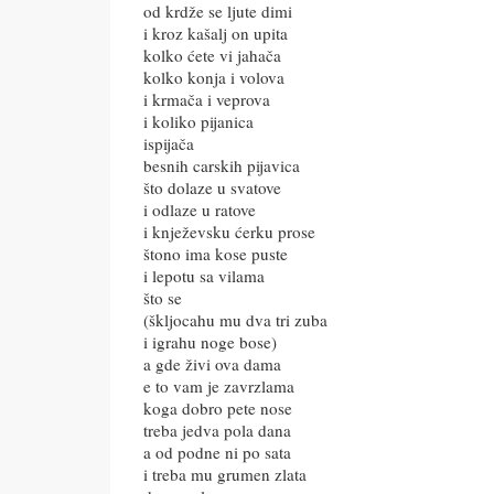
od krdže se ljute dimi
i kroz kašalj on upita
kolko ćete vi jahača
kolko konja i volova
i krmača i veprova
i koliko pijanica
ispijača
besnih carskih pijavica
što dolaze u svatove
i odlaze u ratove
i knježevsku ćerku prose
štono ima kose puste
i lepotu sa vilama
što se
(škljocahu mu dva tri zuba
i igrahu noge bose)
a gde živi ova dama
e to vam je zavrzlama
koga dobro pete nose
treba jedva pola dana
a od podne ni po sata
i treba mu grumen zlata