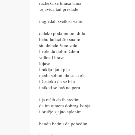
razbeža se tmuša tama
vejavica tad prestade
i ugledah svetlost vatre.
daleko poda mnom dole
behu ludaci što snatre
što debele žene vole
i vole da dobro žderu
voline i brave
lojave
i rakiju ljutu piju
među sobom da se skole
i žestoko da se biju
i nikad se baš ne peru
i ja reših da ih sredim
da im otmem dobrog konja
i oružje sjajno splenim
bandu bednu da pobedim.