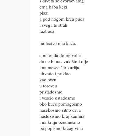
s drveta se čvornovatog
crna baba kezi
plazi
a pod nogom krca puca
i svega te strah
razbuca
molećivo ona kaza.
a mi onda dobre volje
da ne bi nas vuk što kolje
i na mesec što kurlija
uhvatio i priklao
kao ovcu
u torovcu
pristadosmo
i veselo ostadosmo
oko kuće pomogosmo
nasekosmo sitno drva
nasložismo kraj kamina
i na kraju ožednesmo
pa popismo krčag vina