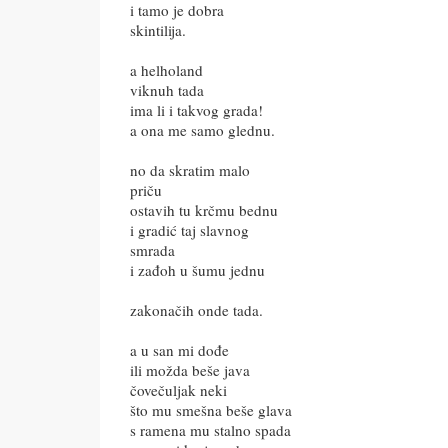
i tamo je dobra
skintilija.
a helholand
viknuh tada
ima li i takvog grada!
a ona me samo glednu.
no da skratim malo
priču
ostavih tu krčmu bednu
i gradić taj slavnog
smrada
i zađoh u šumu jednu
zakonačih onde tada.
a u san mi dođe
ili možda beše java
čovečuljak neki
što mu smešna beše glava
s ramena mu stalno spada