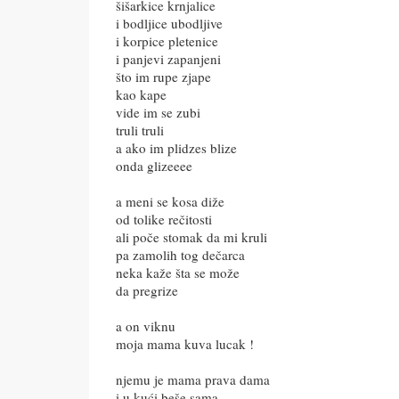
šišarkice krnjalice
i bodljice ubodljive
i korpice pletenice
i panjevi zapanjeni
što im rupe zjape
kao kape
vide im se zubi
truli truli
a ako im plidzes blize
onda glizeeee
a meni se kosa diže
od tolike rečitosti
ali poče stomak da mi kruli
pa zamolih tog dečarca
neka kaže šta se može
da pregrize
a on viknu
moja mama kuva lucak !
njemu je mama prava dama
i u kući beše sama