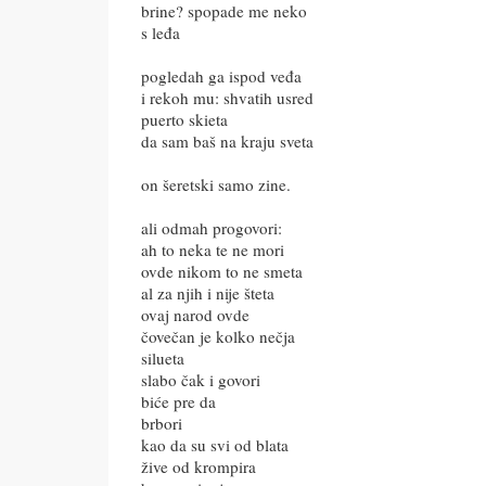
brine? spopade me neko
s leđa
pogledah ga ispod veđa
i rekoh mu: shvatih usred
puerto skieta
da sam baš na kraju sveta
on šeretski samo zine.
ali odmah progovori:
ah to neka te ne mori
ovde nikom to ne smeta
al za njih i nije šteta
ovaj narod ovde
čovečan je kolko nečja
silueta
slabo čak i govori
biće pre da
brbori
kao da su svi od blata
žive od krompira