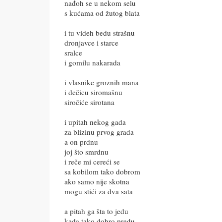
nađoh se u nekom selu
s kućama od žutog blata
i tu videh bedu strašnu
dronjavce i starce
sralce
i gomilu nakarada
i vlasnike groznih mana
i dečicu siromašnu
siročiće sirotana
i upitah nekog gada
za blizinu prvog grada
a on prdnu
joj što smrdnu
i reče mi cereći se
sa kobilom tako dobrom
ako samo nije skotna
mogu stići za dva sata
a pitah ga šta to jedu
kada tako dobro predu