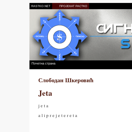
RASTKO.NET
ПРОЈЕКАТ РАСТКО
Почетна страна
Слободан Шкеровић
Jeta
j e t a
a l i p r e j e t e r e t a