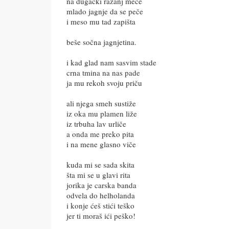
na dugački ražanj meće
mlado jagnje da se peče
i meso mu tad zapišta
beše sočna jagnjetina.
i kad glad nam sasvim stade
crna tmina na nas pade
ja mu rekoh svoju priču
ali njega smeh sustiže
iz oka mu plamen liže
iz trbuha lav urliče
a onda me preko pita
i na mene glasno viče
kuda mi se sada skita
šta mi se u glavi rita
jorika je carska banda
odvela do helholanda
i konje ćeš stići teško
jer ti moraš ići peško!