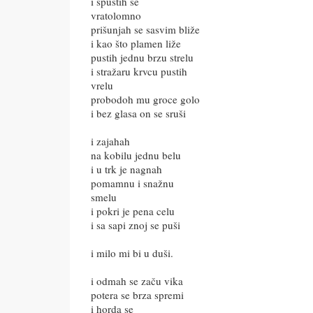
i spustih se
vratolomno
prišunjah se sasvim bliže
i kao što plamen liže
pustih jednu brzu strelu
i stražaru krvcu pustih
vrelu
probodoh mu groce golo
i bez glasa on se sruši
i zajahah
na kobilu jednu belu
i u trk je nagnah
pomamnu i snažnu
smelu
i pokri je pena celu
i sa sapi znoj se puši
i milo mi bi u duši.
i odmah se začu vika
potera se brza spremi
i horda se