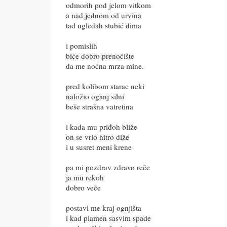
odmorih pod jelom vitkom
a nad jednom od urvina
tad ugledah stubić dima
i pomislih
biće dobro prenoćište
da me noćna mrza mine.
pred kolibom starac neki
naložio oganj silni
beše strašna vatretina
i kada mu priđoh bliže
on se vrlo hitro diže
i u susret meni krene
pa mi pozdrav zdravo reče
ja mu rekoh
dobro veče
postavi me kraj ognjišta
i kad plamen sasvim spade