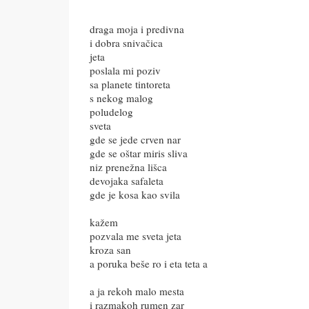
draga moja i predivna
i dobra snivačica
jeta
poslala mi poziv
sa planete tintoreta
s nekog malog
poludelog
sveta
gde se jede crven nar
gde se oštar miris sliva
niz prenežna lišca
devojaka safaleta
gde je kosa kao svila
kažem
pozvala me sveta jeta
kroza san
a poruka beše ro i eta teta a
a ja rekoh malo mesta
i razmakoh rumen zar