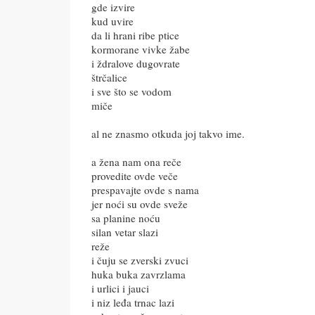
gde izvire
kud uvire
da li hrani ribe ptice
kormorane vivke žabe
i ždralove dugovrate
štrčalice
i sve što se vodom
miče
al ne znasmo otkuda joj takvo ime.
a žena nam ona reče
provedite ovde veče
prespavajte ovde s nama
jer noći su ovde sveže
sa planine noću
silan vetar slazi
reže
i čuju se zverski zvuci
huka buka zavrzlama
i urlici i jauci
i niz leđa trnac lazi