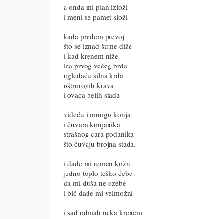
a onda mi plan izloži
i meni se pamet složi
kada pređem prevoj
što se iznad šume diže
i kad krenem niže
iza prvog većeg brda
ugledaću silna krda
oštrorogih krava
i ovaca belih stada
videću i mnogo konja
i čuvara konjanika
strašnog cara podanika
što čuvaju brojna stada.
i dade mi remen kožni
jedno toplo teško ćebe
da mi duša ne ozebe
i bič dade mi velmožni
i sad odmah neka krenem