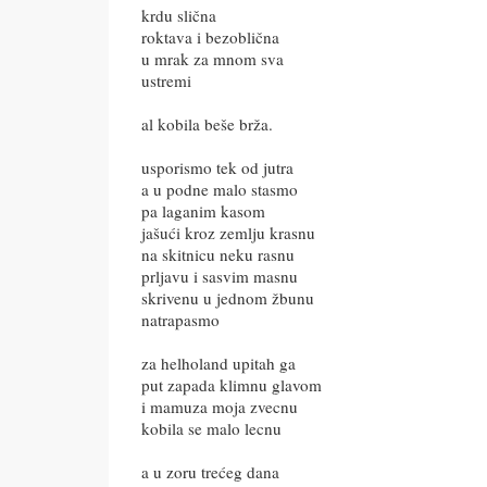
krdu slična
roktava i bezoblična
u mrak za mnom sva
ustremi
al kobila beše brža.
usporismo tek od jutra
a u podne malo stasmo
pa laganim kasom
jašući kroz zemlju krasnu
na skitnicu neku rasnu
prljavu i sasvim masnu
skrivenu u jednom žbunu
natrapasmo
za helholand upitah ga
put zapada klimnu glavom
i mamuza moja zvecnu
kobila se malo lecnu
a u zoru trećeg dana