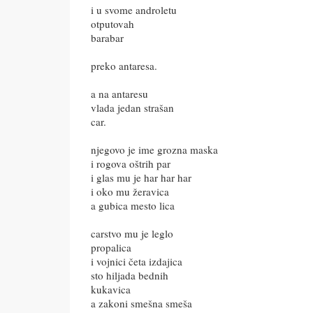
i u svome androletu
otputovah
barabar
preko antaresa.
a na antaresu
vlada jedan strašan
car.
njegovo je ime grozna maska
i rogova oštrih par
i glas mu je har har har
i oko mu žeravica
a gubica mesto lica
carstvo mu je leglo
propalica
i vojnici četa izdajica
sto hiljada bednih
kukavica
a zakoni smešna smeša