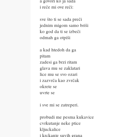
a govori ko ja sada
i reče mi ove reči:
sve što ti se sada preči
jednim migom samo briši
ko god da ti se izbeči
odmah ga otpiši
a kad htedoh da ga
pitam
zadesi ga brzi ritam
glava mu se zaklatari
lice mu se svo ozari
i zazvrča kao zvrčak
okrete se
uvrte se
i sve mi se zatreperi.
probudi me pesma kukavice
cvrkutanje neke ptice
kljuckalice
i krckanje suvih grana