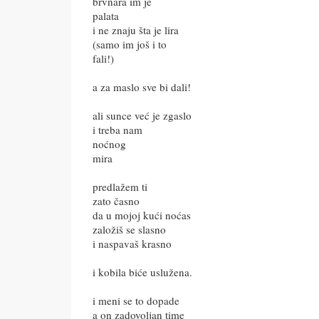
brvnara im je
palata
i ne znaju šta je lira
(samo im još i to
fali!)
a za maslo sve bi dali!
ali sunce već je zgaslo
i treba nam
noćnog
mira
predlažem ti
zato časno
da u mojoj kući noćas
založiš se slasno
i naspavaš krasno
i kobila biće uslužena.
i meni se to dopade
a on zadovoljan time