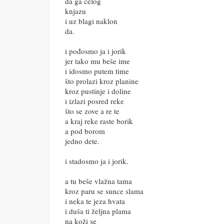
da ga celog
knjazu
i uz blagi naklon
da.
i pođosmo ja i jorik
jer tako mu beše ime
i idosmo putem time
što prolazi kroz planine
kroz pustinje i doline
i izlazi posred reke
što se zove a re te
a kraj reke raste borik
a pod borom
jedno dete.
i stadosmo ja i jorik.
a tu beše vlažna tama
kroz paru se sunce slama
i neka te jeza hvata
i duša ti željna plama
na koži se