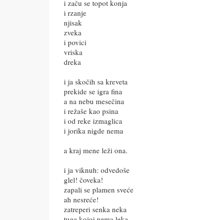
i začu se topot konja
i rzanje
njisak
zveka
i povici
vriska
dreka
i ja skočih sa kreveta
prekide se igra fina
a na nebu mesečina
i režaše kao psina
i od reke izmaglica
i jorika nigde nema
a kraj mene leži ona.
i ja viknuh: odvedoše
glel! čoveka!
zapali se plamen sveće
ah nesreće!
zatreperi senka neka
tuga kojoj nema leka