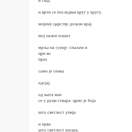
и глад
и врти се последњи круг у кругу.
мојему царству долази крај.
мој оклоп плашт
мрља на сунцу: спаљен и
црн ко
прах
само је сенка
одсјај.
од њега мач
се у руци ствара: црно је боја
што светлост упија
и прва
што светлост изгара.