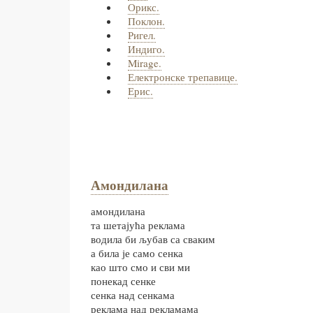
Орикс.
Поклон.
Ригел.
Индиго.
Mirage.
Електронске трепавице.
Ерис.
Амондилана
амондилана
та шетајућа реклама
водила би љубав са сваким
а била је само сенка
као што смо и сви ми
понекад сенке
сенка над сенкама
реклама над рекламама