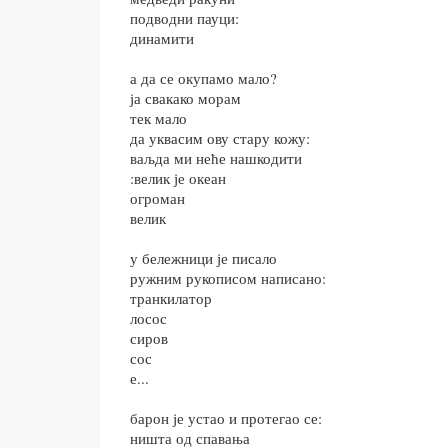
подводни пауци:
динамити
а да се окупамо мало?
ја свакако морам
тек мало
да уквасим ову стару кожу:
ваљда ми неће нашкодити
:велик је океан
огроман
велик
у бележници је писало
ружним рукописом написано:
транкилатор
лосос
сиров
сос
е...
барон је устао и протегао се:
ништа од спавања