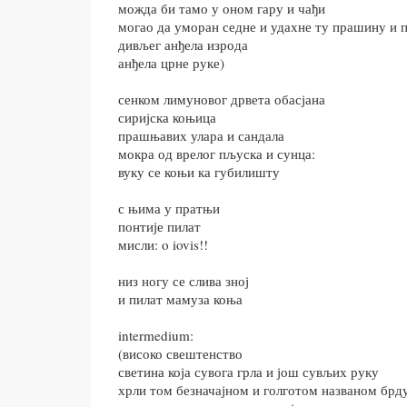
можда би тамо у оном гару и чађи
могао да уморан седне и удахне ту прашину и 
дивљег анђела изрода
анђела црне руке)
сенком лимуновог дрвета обасјана
сиријска коњица
прашњавих улара и сандала
мокра од врелог пљуска и сунца:
вуку се коњи ка губилишту
с њима у пратњи
понтије пилат
мисли: o iovis!!
низ ногу се слива зној
и пилат мамуза коња
intermedium:
(високо свештенство
светина која сувога грла и још сувљих руку
хрли том безначајном и голготом названом брд