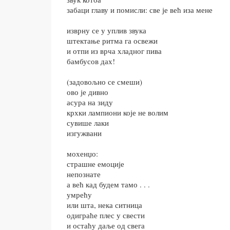
забаци главу и помисли: све је већ иза мене
изврну се у уплив звука
штектање ритма га освежи
и отпи из врча хладног пива
бамбусов дах!
(задовољно се смеши)
ово је дивно
асура на зиду
крхки лампиони које не волим
сувише лаки
изгужвани
мохенџо:
страшне емоције
непознате
а већ кад будем тамо . . .
умрећу
или шта, нека ситница
одиграће плес у свести
и остаћу даље од свега