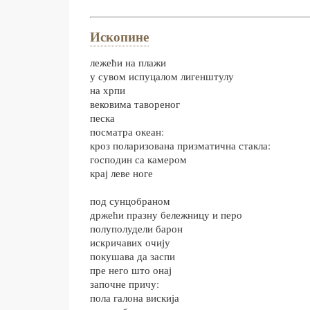
Ископине
лежећи на плажи
у сувом испуцалом лигенштулу
на хрпи
вековима тавореног
песка
посматра океан:
кроз поларизована призматична стакла:
господин са камером
крај леве ноге
под сунцобраном
држећи празну бележницу и перо
полуполудели барон
искричавих очију
покушава да заспи
пре него што онај
започне причу:
пола галона вискија