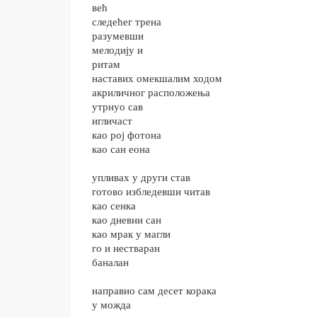
већ
следећег трена
разумевши
мелодију и
ритам
наставих омекшалим ходом
акриличног расположења
утрнуо сав
игличаст
као рој фотона
као сан еона
упливах у други став
готово избледевши читав
као сенка
као дневни сан
као мрак у магли
го и нестваран
баналан
направио сам десет корака
у можда