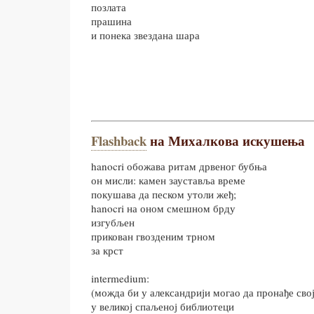
позлата
прашина
и понека звездана шара
Flashback
на Михалкова искушења
hanocri обожава ритам дрвеног бубња
он мисли: камен зауставља време
покушава да песком утоли жеђ;
hanocri на оном смешном брду
изгубљен
прикован гвозденим трном
за крст
intermedium:
(можда би у александрији могао да пронађе сво
у великој спаљеној библиотеци