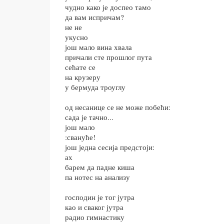
чудно како је доспео тамо
да вам испричам?
не не
укусно
још мало вина хвала
причали сте прошлог пута
сећате се
на крузеру
у бермуда троуглу
од несанице се не може побећи:
сада је тачно...
још мало
:свануће!
још једна сесија предстоји:
ах
барем да падне киша
па нотес на анализу
господин је тог јутра
као и сваког јутра
радио гимнастику