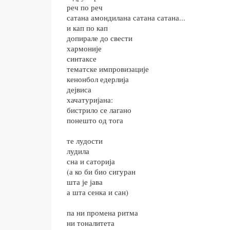
реч по реч
сатана амондилана сатана сатана...
и кап по кап
допирале до свести
хармоније
синтаксе
тематске импровизације
кенонбол едерлија
дејвиса
хачатуријана:
бистрило се лагано
понешто од тога
те лудости
лудила
сна и саторија
(а ко би био сигуран
шта је јава
а шта сенка и сан)
па ни промена ритма
ни тоналитета