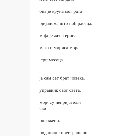
она је круна мог рата
:дијадема што ноћ расеца.
моја је жена ерис.
мека и мириса мора
:срп месеца.
ја сам сет брат човека.
управник овог света.
моји су непријатељи
сви
поражени.
поданици: престрашени.