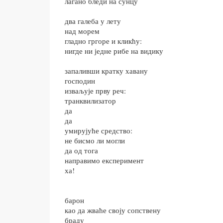
лагано бледи на сунцу
два галеба у лету
над морем
гладно гргоре и кликћу:
нигде ни једне рибе на видику
запаливши кратку хавану
господин
изваљује прву реч:
транквилизатор
да
да
умирујуће средство:
не бисмо ли могли
да од тога
направимо експеримент
ха!
барон
као да жваће своју сопствену
браду