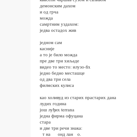
демонским дахом
и од грча
можда
самртним уздахом:
једва остадох жив
једном сам
касније
а то је било можда
пре две три хиљаде
видео то место: илузо-fix
једно бедно месташце
од два три села
филмских кулиса
као холивуд из старих прастарих дана
лудих година
још луђих terrana
једна фирма офуцана
стара
и две три речи знака:
т на онд лан о.