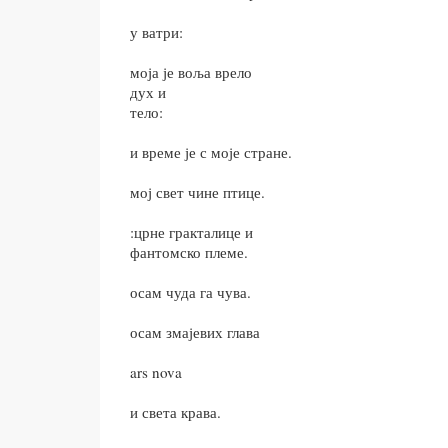
у ватри:
моја је воља врело
дух и
тело:
и време је с моје стране.
мој свет чине птице.
:црне гракталице и
фантомско племе.
осам чуда га чува.
осам змајевих глава
ars nova
и света крава.