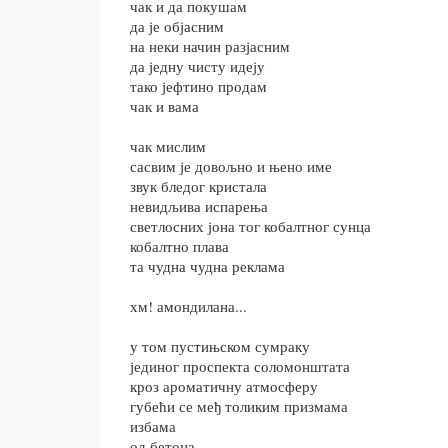
чак и да покушам
да је објасним
на неки начин разјасним
да једну чисту идеју
тако јефтино продам
чак и вама
чак мислим
сасвим је довољно и њено име
звук бледог кристала
невидљива испарења
светлосних јона тог кобалтног сунца
кобалтно плава
та чудна чудна реклама
хм! амондилана...
у том пустињском сумраку
јединог проспекта соломонштата
кроз ароматичну атмосферу
губећи се међ толиким призмама
избама
од бетона