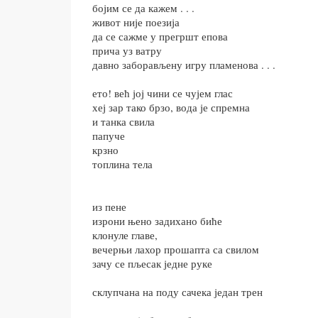
бојим се да кажем . . .
живот није поезија
да се сажме у прегршт епова
прича уз ватру
давно заборављену игру пламенова . . .
ето! већ јој чини се чујем глас
хеј зар тако брзо, вода је спремна
и танка свила
папуче
крзно
топлина тела
из пене
изрони њено задихано биће
клонуле главе,
вечерњи лахор прошапта са свилом
зачу се пљесак једне руке
склупчана на поду сачека један трен