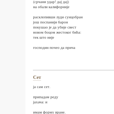
(срчани удар! дај дај)
на обали калифорније
расклопивши луди сунцобран
још поспанији барон
покушао је да убије свест
новом боцом жестоког бића:
тек што није
господин почео да прича
Сет
ја сам сет.
припадам реду
јахача: и
имам форму вране.