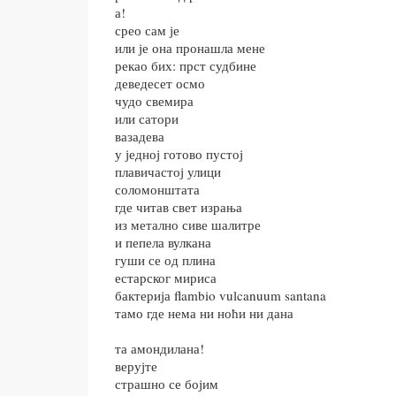
а!
срео сам је
или је она пронашла мене
рекао бих: прст судбине
деведесет осмо
чудо свемира
или сатори
вазадева
у једној готово пустој
плавичастој улици
соломонштата
где читав свет израња
из метално сиве шалитре
и пепела вулкана
гуши се од плина
естарског мириса
бактерија flambio vulcanuum santana
тамо где нема ни ноћи ни дана
та амондилана!
верујте
страшно се бојим