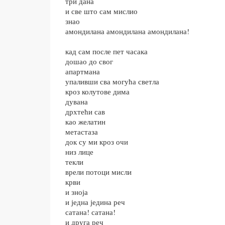
три дана
и све што сам мислио
знао
амондилана амондилана амондилана!
кад сам после пет часака
дошао до свог
апартмана
упаливши сва могућа светла
кроз колутове дима
дувана
дрхтећи сав
као желатин
метастаза
док су ми кроз очи
низ лице
текли
врели потоци мисли
крви
и зноја
и једна једина реч
сатана! сатана!
и друга реч