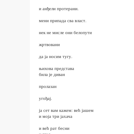
и анђели протерани.
мени припада сва власт.
нек не мисле они белопути
жртвовани
да ја носим тугу.
њихова представа
била је диван
пролазан
угођај.
ја сет вам кажем: већ јашем
и моја три јахача
и већ рат бесни