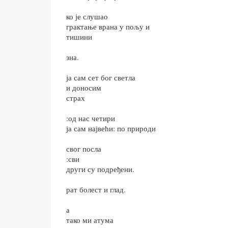
ко је слушао
грактање врана у пољу и
тишини
зна.
ја сам сет бог светла
и доносим
страх
:од нас четири
ја сам највећи: по природи
свог посла
:сви
други су подређени.
рат болест и глад.
а
тако ми атума