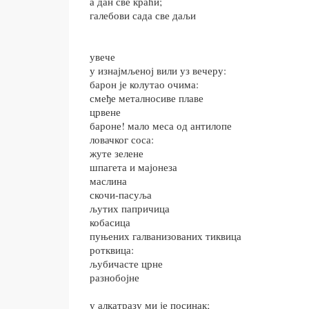
а дан све краћи;
галебови сада све даљи
увече
у изнајмљеној вили уз вечеру:
барон је колутао очима:
смеђе металносиве плаве
црвене
бароне! мало меса од антилопе
ловачког соса:
жуте зелене
шпагета и мајонеза
маслина
скочи-пасуља
љутих папричица
кобасица
пуњених галванизованих тиквица
ротквица:
љубичасте црне
разнобојне
у алкатразу ми је посинак;