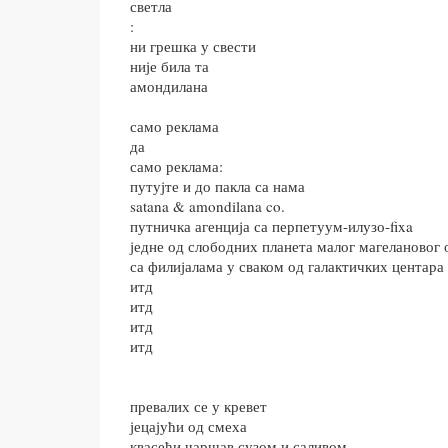
светла
:
ни грешка у свести
није била та
амондилана
само реклама
да
само реклама:
путујте и до пакла са нама
satana & amondilana co.
путничка агенција са перпетуум-илузо-fixa
једне од слободних планета малог магелановог 
са филијалама у сваком од галактичких центара
итд
итд
итд
итд
превалих се у кревет
јецајући од смеха
квасећи чаршав сузом и саливом