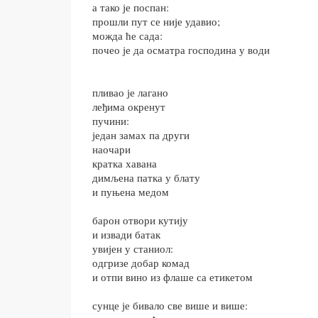
а тако је поспан:
прошли пут се није удавио;
можда ће сада:
почео је да осматра господина у води
пливао је лагано
леђима окренут
пучини:
један замах па други
наочари
кратка хавана
димљена патка у блату
и пуњена медом
барон отвори кутију
и извади батак
увијен у станиол:
одгризе добар комад
и отпи вино из флаше са етикетом
сунце је бивало све више и више: