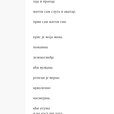
оца и праоца
његов сам слуга и аватар.
први сам његов син.
ерис је моја жена.
помамна
зеленосмеђа
кћи вулкана.
ропски је верна:
крволочно
насмејана.
кћи атума
и на част ми дата