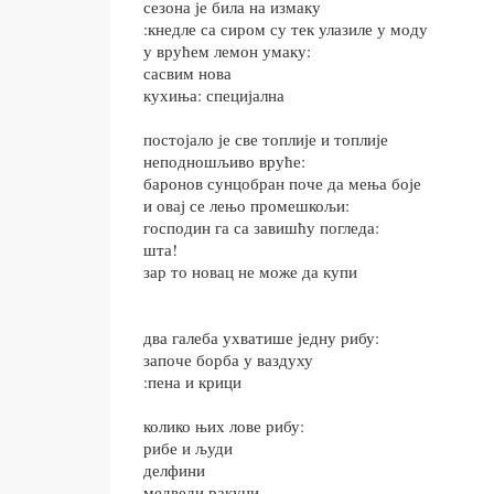
сезона је била на измаку
:кнедле са сиром су тек улазиле у моду
у врућем лемон умаку:
сасвим нова
кухиња: специјална
постојало је све топлије и топлије
неподношљиво вруће:
баронов сунцобран поче да мења боје
и овај се лењо промешкољи:
господин га са завишћу погледа:
шта!
зар то новац не може да купи
два галеба ухватише једну рибу:
започе борба у ваздуху
:пена и крици
колико њих лове рибу:
рибе и људи
делфини
медведи ракуни