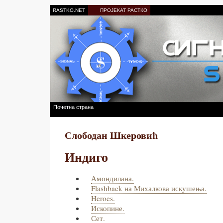
RASTKO.NET
ПРОЈЕКАТ РАСТКО
Почетна страна
Слободан Шкеровић
Индиго
Амондилана.
Flashback на Михалкова искушења.
Heroes.
Ископине.
Сет.