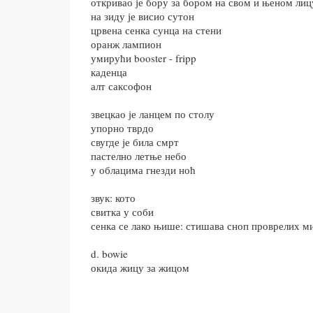
откривао је бору за бором на свом и њеном лиц
на зиду је висио сутон
црвена сенка сунца на стени
оранж лампион
умирући booster - fripp
каденца
алт саксофон
звецкао је ланцем по столу
упорно тврдо
свугде је била смрт
пастелно летње небо
у облацима гнезди ноћ
звук: кото
свитка у соби
сенка се лако њише: стишава сноп проврелих м
d. bowie
окида жицу за жицом