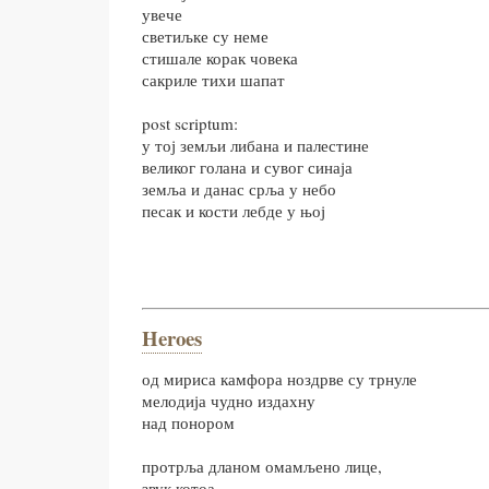
увече
светиљке су неме
стишале корак човека
сакриле тихи шапат
post scriptum:
у тој земљи либана и палестине
великог голана и сувог синаја
земља и данас срља у небо
песак и кости лебде у њој
Heroes
од мириса камфора ноздрве су трнуле
мелодија чудно издахну
над понором
протрља дланом омамљено лице,
звук котоа