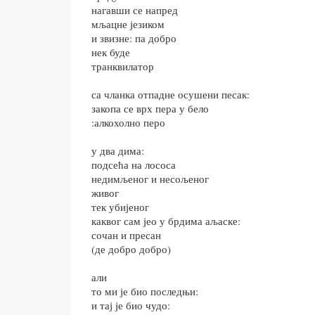
нагавши се напред
мљацне језиком
и звизне: па добро
нек буде
транквилатор
са чланка отпадне осушени песак:
закопа се врх пера у бело
:алкохолно перо
у два дима:
подсећа на лососа
недимљеног и несољеног
живог
тек убијеног
каквог сам јео у брдима аљаске:
сочан и пресан
(де добро добро)
али
то ми је био последњи:
и тај је био чудо: