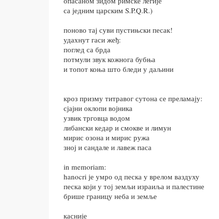
опасаном зидом римске легије
са једним царским S.P.Q.R.)
поново тај суви пустињски песак!
удахнут гаси жеђ:
поглед са брда
потмули звук кожнога бубња
и топот коња што бледи у даљини
кроз призму титравог сутона се преламају:
сјајни оклопи војника
узвик трговца водом
либански кедар и смокве и лимун
мирис озона и мирис ружа
зној и сандале и лавеж паса
in memoriam:
hanocri је умро од песка у врелом ваздуху
песка који у тој земљи израиља и палестине
брише границу неба и земље
касније