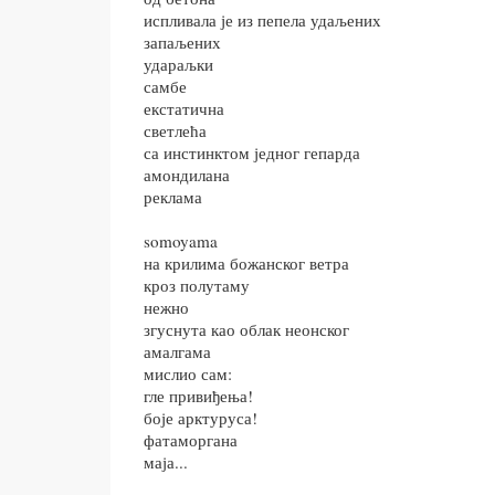
испливала је из пепела удаљених
запаљених
удараљки
самбе
екстатична
светлећа
са инстинктом једног гепарда
амондилана
реклама
somoyama
на крилима божанског ветра
кроз полутаму
нежно
згуснута као облак неонског
амалгама
мислио сам:
гле привиђења!
боје арктуруса!
фатаморгана
маја...