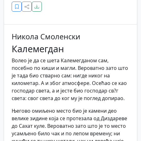
Никола Смоленски
Калемегдан
Волео је да се шета Калемегданом сам,
посебно по киши и магли. Вероватно зато што
је тада био стварно сам: нигде никог на
километар. А и због атмосфере. Осећао се као
господар света, а и јесте био господар св?г
света: свог света до ког му је поглед допирао.
Његово омиљено место био је камени део
велике зидине која се протезала од Диздареве
до Сахат куле. Вероватно зато што је то место
усамљено било чак и по лепом времену; ни