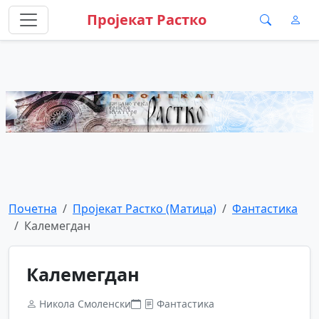
Пројекат Растко
Почетна
Пројекат Растко (Матица)
Фантастика
Калемегдан
Калемегдан
Никола Смоленски
Фантастика