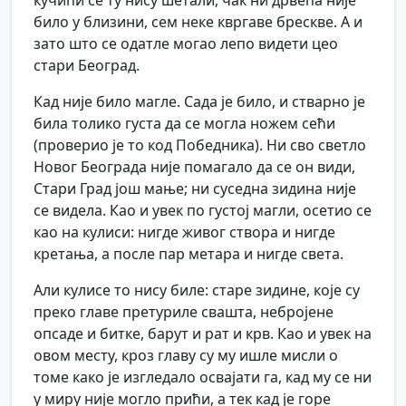
кучићи се ту нису шетали, чак ни дрвећа није
било у близини, сем неке квргаве брескве. А и
зато што се одатле могао лепо видети цео
стари Београд.
Кад није било магле. Сада је било, и стварно је
била толико густа да се могла ножем сећи
(проверио је то код Победника). Ни сво светло
Новог Београда није помагало да се он види,
Стари Град још мање; ни суседна зидина није
се видела. Као и увек по густој магли, осетио се
као на кулиси: нигде живог створа и нигде
кретања, а после пар метара и нигде света.
Али кулисе то нису биле: старе зидине, које су
преко главе претуриле свашта, небројене
опсаде и битке, барут и рат и крв. Као и увек на
овом месту, кроз главу су му ишле мисли о
томе како је изгледало освајати га, кад му се ни
у миру није могло прићи, а тек кад је горе