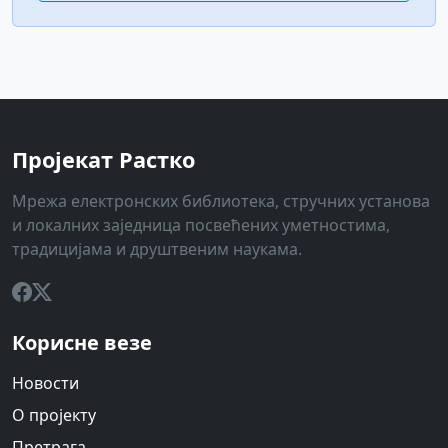
Пројекат Растко
Мрежа електронских библиотека, стручних установа
и локалних заједница посвећених уметностима,
традицијама и друштвеним наукама.
Корисне везе
Новости
О пројекту
Претрага