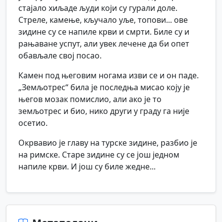
стајало хиљаде људи који су гурали доле.
Стреле, камење, кључало уље, топови... ове
зидине су се напиле крви и смрти. Биле су и
рањаване успут, али увек лечене да би опет
обављале свој посао.
Камен под његовим ногама изви се и он паде.
„Земљотрес“ била је последња мисао коју је
његов мозак помислио, али ако је то
земљотрес и био, нико други у граду га није
осетио.
Окрвавио је главу на турске зидине, разбио је
на римске. Старе зидине су се још једном
напиле крви. И још су биле жедне...