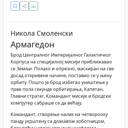
Никола Смоленски
Армагедон
Брод Централног Империјалног Галактичког
Корпуса на специјалној мисији приближавао
се Земљи. Полако и опрезно, маскиран на све
досад откривене начине, поставио се у њену
орбиту. Пошто је брод избегао уништење у
прве пола секунде орбитирања, Капетан,
Главни стратег, Командант мисије и бродски
компјутер сабраше се да већају.
Командант, створење налик на четворооку
панду укрштену са длакавом хоботницом,