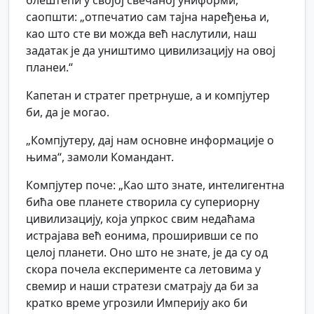
блештећи у својој свечаној униформи,
саопшти: „отпечатио сам тајна наређења и,
као што сте ви можда већ наслутили, наш
задатак је да уништимо цивилизацију на овој
планеи.“
Капетан и стратег претрнуше, а и компјутер
би, да је могао.
„Компјутеру, дај нам основне информације о
њима“, замоли Командант.
Компјутер поче: „Као што знате, интелигентна
бића ове планете створила су супериорну
цивилизацију, која упркос свим недаћама
истрајава већ еонима, проширивши се по
целој планети. Оно што не знате, је да су од
скора почела експерименте са летовима у
свемир и наши стратези сматрају да би за
кратко време угрозили Империју ако би