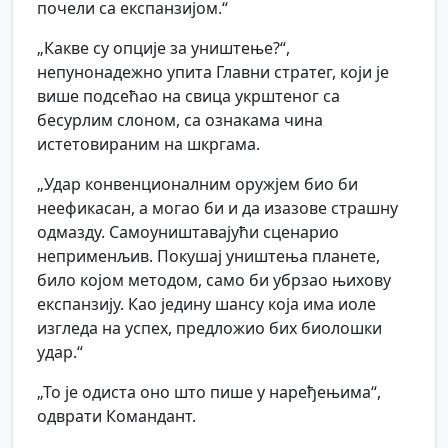
почели са експанзијом.“
„Какве су опције за уништење?“,
непунонадежно упита Главни стратег, који је
више подсећао на свица укрштеног са
бесурлим слоном, са ознакама чина
истетовираним на шкргама.
„Удар конвенционалним оружјем био би
неефикасан, а могао би и да изазове страшну
одмазду. Самоуништавајући сценарио
неприменљив. Покушај уништења планете,
било којом методом, само би убрзао њихову
експанзију. Као једину шансу која има иоле
изгледа на успех, предложио бих биолошки
удар.“
„То је одиста оно што пише у наређењима“,
одврати Командант.