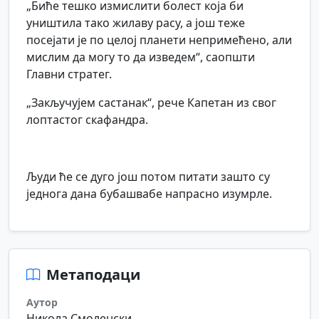
„Биће тешко измислити болест која би
уништила тако жилаву расу, а још теже
посејати је по целој планети непримећено, али
мислим да могу то да изведем“, саопшти
Главни стратег.
„Закључујем састанак“, рече Капетан из свог
лоптастог скафандра.
Људи ће се дуго још потом питати зашто су
једнога дана бубашвабе напрасно изумрле.
Метаподаци
Аутор
Никола Смоленски