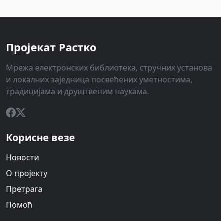
Пројекат Растко
Мрежа електронских библиотека, стручних установа
и локалних заједница посвећених уметностима,
традицијама и друштвеним наукама.
Корисне везе
Новости
О пројекту
Претрага
Помоћ