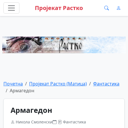
Пројекат Растко
Почетна
Пројекат Растко (Матица)
Фантастика
Армагедон
Армагедон
Никола Смоленски
Фантастика