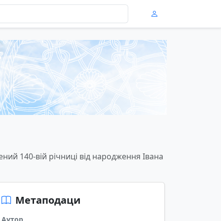
ий 140-вій річниці від народження Івана
Метаподаци
Аутор