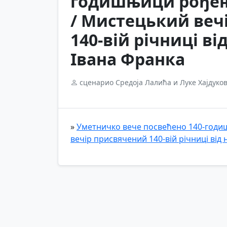
годишњици рођењ
/ Мистецький веч
140-вій річниці в
Івана Франка
сценарио Средоја Лалића и Луке Хајдуко
»
Уметничко вече посвећено 140-год
вечір присвячений 140-вій річниці від