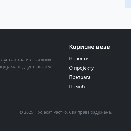
Корисне везе
Новости
х установа и локалних
ицијама и друштвеним
О пројекту
Претрага
Помоћ
© 2025 Пројекат Растко. Сва права задржана.