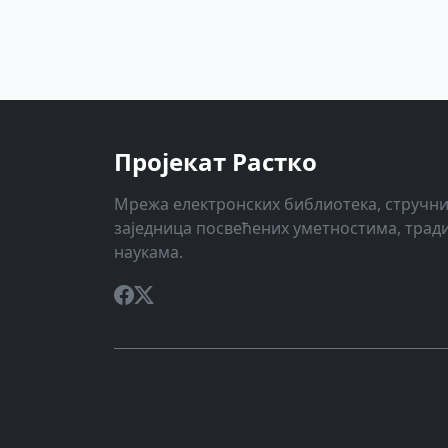
Пројекат Растко
Мрежа електронских библиотека, стручни
заједница посвећених уметностима, трад
наукама.