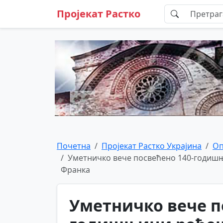
Пројекат Растко
Почетна
Пројекат Растко Украјина
О
Уметничко вече посвећено 140-годишњи
Франка
Уметничко вече п