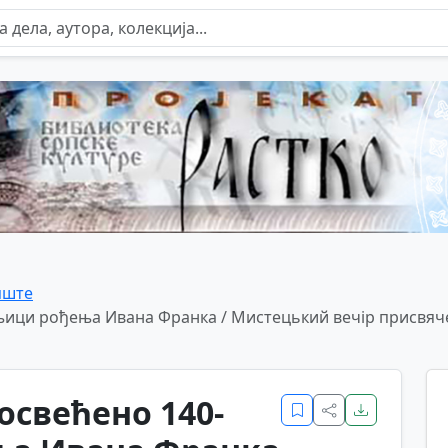
пште
ци рођења Ивана Франка / Мистецький вечір присвячен
освећено 140-