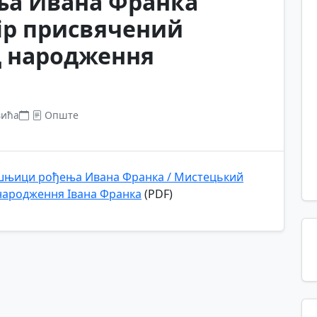
а Ивана Франка
ір присвячений
ід народження
вића
Опште
ишњици рођења Ивана Франка / Мистецький
 народження Івана Франка
(PDF)