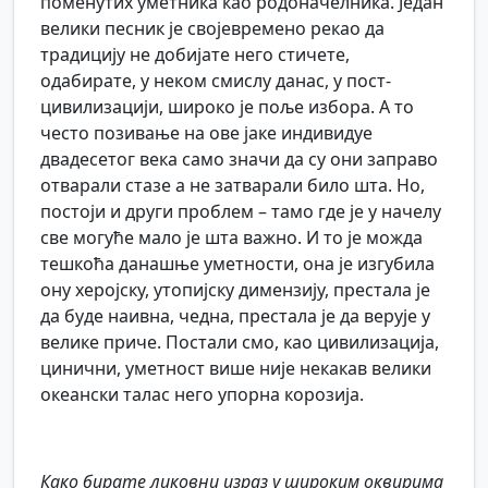
поменутих уметника као родоначелника. Један
велики песник је својевремено рекао да
традицију не добијате него стичете,
одабирате, у неком смислу данас, у пост-
цивилизацији, широко је поље избора. А то
често позивање на ове јаке индивидуе
двадесетог века само значи да су они заправо
отварали стазе а не затварали било шта. Но,
постоји и други проблем – тамо где је у начелу
све могуће мало је шта важно. И то је можда
тешкоћа данашње уметности, она је изгубила
ону херојску, утопијску димензију, престала је
да буде наивна, чедна, престала је да верује у
велике приче. Постали смо, као цивилизација,
цинични, уметност више није некакав велики
океански талас него упорна корозија.
Како бирате ликовни израз у широким оквирима