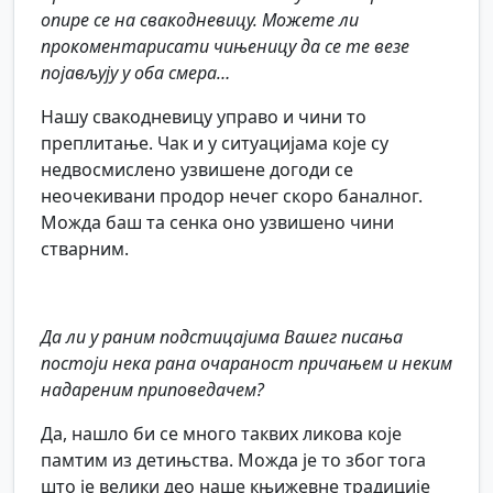
опире се на свакодневицу. Можете ли
прокоментарисати чињеницу да се те везе
појављују у оба смера…
Нашу свакодневицу управо и чини то
преплитање. Чак и у ситуацијама које су
недвосмислено узвишене догоди се
неочекивани продор нечег скоро баналног.
Можда баш та сенка оно узвишено чини
стварним.
Да ли у раним подстицајима Вашег писања
постоји нека рана очараност причањем и неким
надареним приповедачем?
Да, нашло би се много таквих ликова које
памтим из детињства. Можда је то због тога
што је велики део наше књижевне традиције