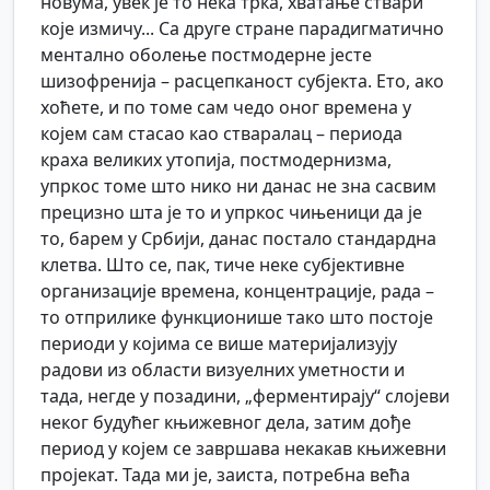
новума, увек је то нека трка, хватање ствари
које измичу... Са друге стране парадигматично
ментално оболење постмодерне јесте
шизофренија – расцепканост субјекта. Ето, ако
хоћете, и по томе сам чедо оног времена у
којем сам стасао као стваралац – периода
краха великих утопија, постмодернизма,
упркос томе што нико ни данас не зна сасвим
прецизно шта је то и упркос чињеници да је
то, барем у Србији, данас постало стандардна
клетва. Што се, пак, тиче неке субјективне
организације времена, концентрације, рада –
то отприлике функционише тако што постоје
периоди у којима се више материјализују
радови из области визуелних уметности и
тада, негде у позадини, „ферментирају“ слојеви
неког будућег књижевног дела, затим дође
период у којем се завршава некакав књижевни
пројекат. Тада ми је, заиста, потребна већа