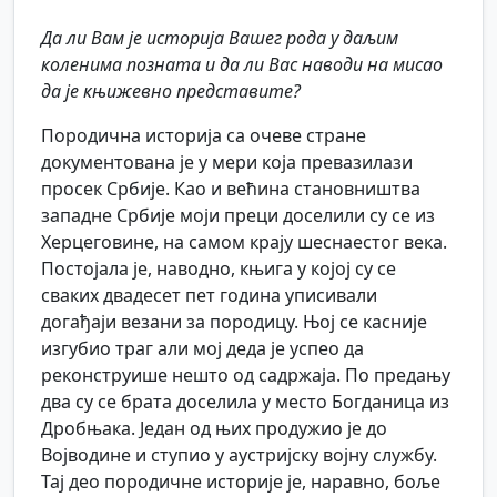
Да ли Вам је историја Вашег рода у даљим
коленима позната и да ли Вас наводи на мисао
да је књижевно представите?
Породична историја са очеве стране
документована је у мери која превазилази
просек Србије. Као и већина становништва
западне Србије моји преци доселили су се из
Херцеговине, на самом крају шеснаестог века.
Постојала је, наводно, књига у којој су се
сваких двадесет пет година уписивали
догађаји везани за породицу. Њој се касније
изгубио траг али мој деда је успео да
реконструише нешто од садржаја. По предању
два су се брата доселила у место Богданица из
Дробњака. Један од њих продужио је до
Војводине и ступио у аустријску војну службу.
Тај део породичне историје је, наравно, боље