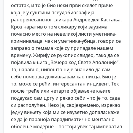
остатак, и то је био неки први скелет приче
која је у суштини псеудобиографија
раноренесансног сликара Андрее дел Кастања.
Кроз наратив о том сликару који заузима
почасно место на невеликој листи уметника-
криминалаца, чак и уметника-убица, говори се
заправо о темама које су припадале нашем
времену. Жирију се рукопис свидео, тако да се
појавила књига „Вечера код Свете Аполоније“.
То, наравно, нипошто није значило да сам
себе почео да доживљавам као писца. Био је
то, може се рећи, интересантан инцидент. Тек
после треће или четврте објављене књиге
подвукао сам црту и рекао себи – то је то, сада
си располућен. Неко је, својевремено, изрекао
једну вињету која ми се изузетно допала: каже
се да је параноја парадигматично ментално
оболење модерне – постоји увек тај императив