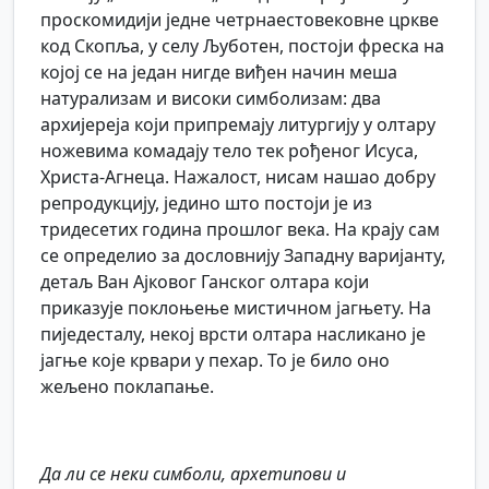
проскомидији једне четрнаестовековне цркве
код Скопља, у селу Љуботен, постоји фреска на
којој се на један нигде виђен начин меша
натурализам и високи симболизам: два
архијереја који припремају литургију у олтару
ножевима комадају тело тек рођеног Исуса,
Христа-Агнеца. Нажалост, нисам нашао добру
репродукцију, једино што постоји је из
тридесетих година прошлог века. На крају сам
се определио за дословнију Западну варијанту,
детаљ Ван Ајковог Ганског олтара који
приказује поклоњење мистичном јагњету. На
пиједесталу, некој врсти олтара насликано је
јагње које крвари у пехар. То је било оно
жељено поклапање.
Да ли се неки симболи, архетипови и