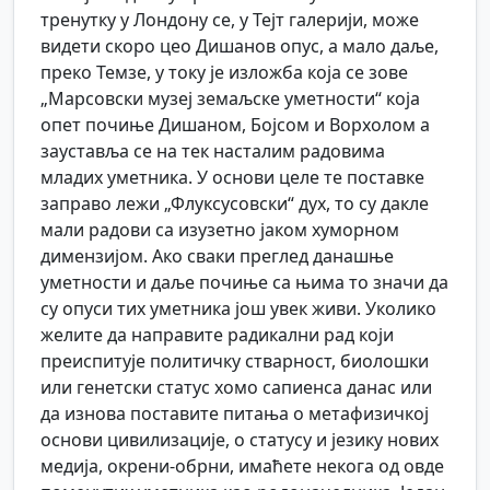
тренутку у Лондону се, у Тејт галерији, може
видети скоро цео Дишанов опус, а мало даље,
преко Темзе, у току је изложба која се зове
„Марсовски музеј земаљске уметности“ која
опет почиње Дишаном, Бојсом и Ворхолом а
зауставља се на тек насталим радовима
младих уметника. У основи целе те поставке
заправо лежи „Флуксусовски“ дух, то су дакле
мали радови са изузетно јаком хуморном
димензијом. Ако сваки преглед данашње
уметности и даље почиње са њима то значи да
су опуси тих уметника још увек живи. Уколико
желите да направите радикални рад који
преиспитује политичку стварност, биолошки
или генетски статус хомо сапиенса данас или
да изнова поставите питања о метафизичкој
основи цивилизације, о статусу и језику нових
медија, окрени-обрни, имаћете некога од овде