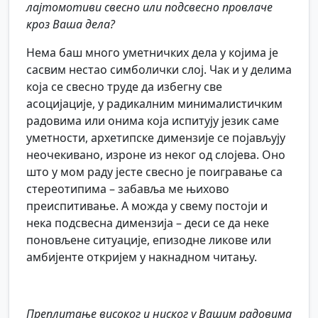
лајтомотиви свесно или подсвесно провлаче
кроз Ваша дела?
Нема баш много уметничких дела у којима је
сасвим нестао симболички слој. Чак и у делима
која се свесно труде да избегну све
асоцијације, у радикалним минималистичким
радовима или онима која испитују језик саме
уметности, архетипске димензије се појављују
неочекивано, изроне из неког од слојева. Оно
што у мом раду јесте свесно је поигравање са
стереотипима – забавља ме њихово
преиспитивање. А можда у свему постоји и
нека подсвесна димензија – деси се да неке
поновљене ситуације, епизодне ликове или
амбијенте откријем у накнадном читању.
Преплитање високог и ниског у Вашим радовима