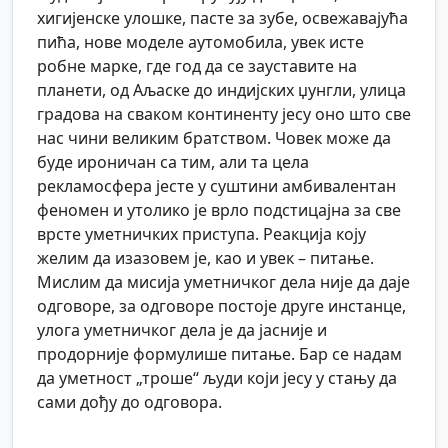
хигијенске улошке, пасте за зубе, освежавајућа
пића, нове моделе аутомобила, увек исте
робне марке, где год да се зауставите на
планети, од Аљаске до индијских џунгли, улица
градова на сваком континенту јесу оно што све
нас чини великим братством. Човек може да
буде ироничан са тим, али та цела
рекламосфера јесте у суштини амбивалентан
феномен и утолико је врло подстицајна за све
врсте уметничких приступа. Реакција коју
желим да изазовем је, као и увек – питање.
Мислим да мисија уметничког дела није да даје
одговоре, за одговоре постоје друге инстанце,
улога уметничког дела је да јасније и
продорније формулише питање. Бар се надам
да уметност „троше“ људи који јесу у стању да
сами дођу до одговора.