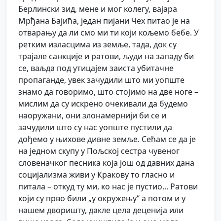
Берлински зид, мене и мог колегу, вајара
Мрђана Бајића, један пијани Чех питао је на
отварању да ли смо ми ти који кољемо бебе. У
ретким изласцима из земље, тада, док су
трајале санкције и ратови, људи на западу би
се, ваљда под утицајем заиста убитачне
пропаганде, увек зачудили што ми уопште
знамо да говоримо, што стојимо на две ноге –
мислим да су искрено очекивали да будемо
наоружани, они злонамернији би се и
зачудили што су нас уопште пустили да
дођемо у њихове дивне земље. Сећам се да је
на једном скупу у Пољској сестра чувеног
словеначког песника која још од давних дана
социјализма живи у Кракову то гласно и
питала – откуд ту ми, ко нас је пустио... Ратови
који су прво били „у окружењу“ а потом и у
нашем дворишту, дакле цела деценија или