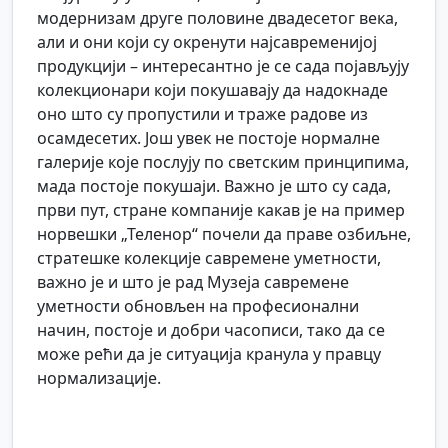
модернизам друге половине двадесетог века,
али и они који су окренути најсавременијој
продукцији – интересантно је се сада појављују
колекционари који покушавају да надокнаде
оно што су пропустили и траже радове из
осамдесетих. Још увек не постоје нормалне
галерије које послују по светским принципима,
мада постоје покушаји. Важно је што су сада,
први пут, стране компаније какав је на пример
норвешки „Теленор“ почели да праве озбиљне,
стратешке колекције савремене уметности,
важно је и што је рад Музеја савремене
уметности обновљен на професионални
начин, постоје и добри часописи, тако да се
може рећи да је ситуација кранула у правцу
нормализације.