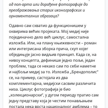
од поп-арта или дорађене фотографије до
преображавања старих иконографских и
орнаменталних образаца?
Одавно сам схватио да функционишем у
оквирима већих пројеката. Мој медиј није
појединачно дело већ циклус, самостална
изложба. Или, на плану књижевности – роман
или интегрисана зборка прича, скуп којег
обједињује јасно видљив принцип. Када се, на
нивоу концепта, дефинише једно поље, један
проблем, тада се некако сам по себи наметне
и најбољи медиј за то. Изложба „Брендополис“
се, на пример, састојала из два
комплементарна, медијски сасвим различита
низа. Циклус фотографија је био
„колекционарски“, у дугом периоду пратио сам
једну представу која је честим понављањем
постала нека врста националног амблема – то