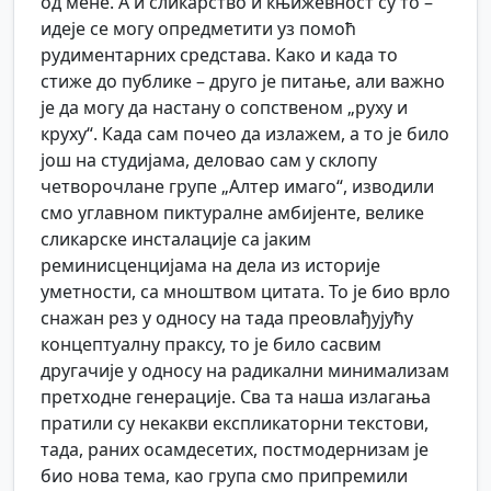
од мене. А и сликарство и књижевност су то –
идеје се могу опредметити уз помоћ
рудиментарних средстава. Како и када то
стиже до публике – друго је питање, али важно
је да могу да настану о сопственом „руху и
круху“. Када сам почео да излажем, а то је било
још на студијама, деловао сам у склопу
четворочлане групе „Алтер имаго“, изводили
смо углавном пиктуралне амбијенте, велике
сликарске инсталације са јаким
реминисценцијама на дела из историје
уметности, са мноштвом цитата. То је био врло
снажан рез у односу на тада преовлађујућу
концептуалну праксу, то је било сасвим
другачије у односу на радикални минимализам
претходне генерације. Сва та наша излагања
пратили су некакви експликаторни текстови,
тада, раних осамдесетих, постмодернизам је
био нова тема, као група смо припремили