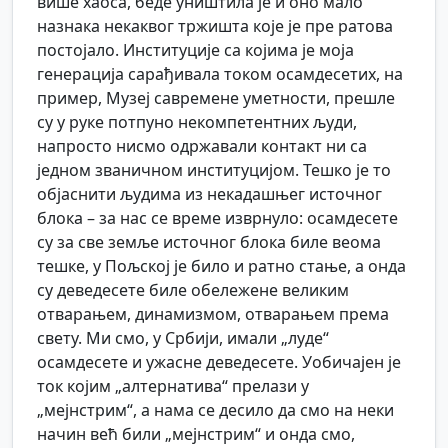
више хаоса, беде уништила је и оно мало
назнака некаквог тржишта које је пре ратова
постојало. Институције са којима је моја
генерација сарађивала током осамдесетих, на
пример, Музеј савремене уметности, прешле
су у руке потпуно некомпетентних људи,
напросто нисмо одржавали контакт ни са
једном званичном институцијом. Тешко је то
објаснити људима из некадашњег источног
блока – за нас се време изврнуло: осамдесете
су за све земље источног блока биле веома
тешке, у Пољској је било и ратно стање, а онда
су деведесете биле обележене великим
отварањем, динамизмом, отварањем према
свету. Ми смо, у Србији, имали „луде“
осамдесете и ужасне деведесете. Уобичајен је
ток којим „алтернатива“ прелази у
„мејнстрим“, а нама се десило да смо на неки
начин већ били „мејнстрим“ и онда смо,