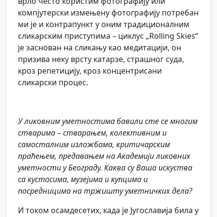
врло често користим фотографију или
компјутерски измењену фотографију потребан
ми је и контрапункт у оним традиционалним
сликарским приступима – циклус „Rolling Skies“
је заснован на сликању као медитацији, он
призива неку врсту катарзе, страшног суда,
кроз репетицију, кроз концентрисани
сликарски процес.
У ликовним уметностима бавили сте се многим
стварима – стварањем, колективним и
самосталним изложбама, критичарским
праћењем, предавањем на Академији ликовних
уметности у Београду. Каква су Ваша искуства
са кустосима, музејима и купцима и
посредницима на тржишту уметничких дела?
И током осамдесетих, када је Југославија била у