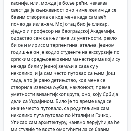
касније, или, можда је боље рећи, некаква
свест да је књижевност оно чиме желим да се
бавим створила се код мене када сам већ
почео да излажем. Мој отац био је сликар,
уједно и професор на београдској Академији,
одрастао сам са књигама из уметности, рекло
би се и мирисом терпентина, атељеа, једном
годишње он је водио студенте на екскурзије по
српским средњовековним манастирима који су
некада били у једној земљи а сада су у
неколико, и ја сам често путовао са њим. Још
тада, а то је рано детињство, код мене се
створила извесна љубав, наклоност, према
уметности византијског круга, оној коју Србија
дели са Украјином. Било је то време када се
иначе често путовало, са родитељима сам
неколико пута путовао по Италији и Грчкој.
Уписао сам архитектуру, наивно верујући да ће
ми студије те врсте омогућити да се бавим