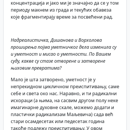
концентрација и јако ми је значајно да се у том
периоду макнем из града и текућих обавеза
које фрагментирају време за посвећени рад.
Надреалистичка, Дишанова и Ворхолова
проширења појма уметничког дела изменила су
и уметност и мисао о уметности. По Вашем
суду, какве су стазе отворене и затворене
њиховим превратима?
Мало је шта затворено, уметност је у
непрекидном цикличном преиспитивању, саме
себе и света око нас. Наравно, и ти радикални
искораци (а њима, на сасвим другом полу неке
имагинарне духовне скале, можемо додати и
пластички радикализам Маљевича) сада већ
стари осамдесетак или педесетак година
такође подлежу преиспитивању. У овом