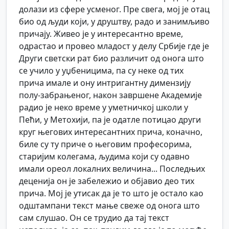
долази из сфере усменог. Пре свега, мој је отац
био од људи који, у друштву, радо и занимљиво
причају. Живео је у интересантно време,
одрастао и провео младост у делу Србије где је
Други светски рат био различит од онога што
се учило у уџбеницима, па су неке од тих
прича имале и ону интригантну димензију
полу-забрањеног, након завршене Академије
радио је неко време у уметничкој школи у
Пећи, у Метохији, па је одатле потицао други
круг његових интересантних прича, коначно,
биле су ту приче о његовим професорима,
старијим колегама, људима који су одавно
имали ореол локалних величина... Последњих
деценија он је забележио и објавио део тих
прича. Мој је утисак да је то што је остало као
одштампани текст мање свеже од онога што
сам слушао. Он се трудио да тај текст