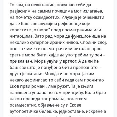
То сам, на неки начин, покушао себи да
разјасним на самим почецима мог излагања,
на почетку осамдесетих. Илузија је очекивати
да се баш све алузије и референце које
користите „отворе“ пред посматрачима или
читаоцима. Зато рад мора да функционише на
неколико суперпонираних нивоа. Спољни слој,
оно са чиме се посматрач или читалац прво
сретне мора бити, хајде да употребим ту реч –
привлачан. Мора увући у вртлог. А да ли ће
баш све што је понуђено бити препознато –
друго је питање. Можда и не мора. Ја сам
некако дефинисао то себи када сам прочитао
Еков први роман „Име руже“. Та је књига
начињена управо по том принципу. Врло брзо
након превода тог романа, почетком
осамдесетих, објављене су и Екове
аутопоетичке белешке, једноставне, искрене а