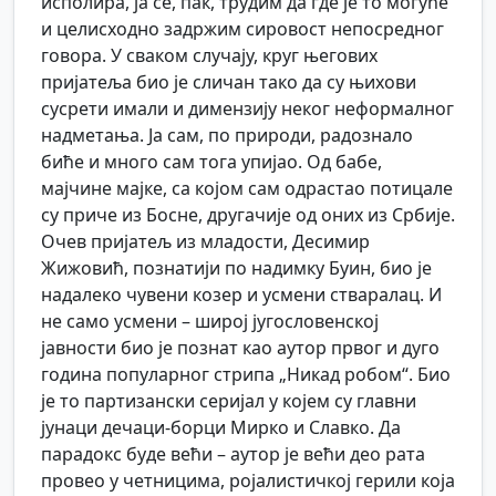
исполира, ја се, пак, трудим да где је то могуће
и целисходно задржим сировост непосредног
говора. У сваком случају, круг његових
пријатеља био је сличан тако да су њихови
сусрети имали и димензију неког неформалног
надметања. Ја сам, по природи, радознало
биће и много сам тога упијао. Од бабе,
мајчине мајке, са којом сам одрастао потицале
су приче из Босне, другачије од оних из Србије.
Очев пријатељ из младости, Десимир
Жижовић, познатији по надимку Буин, био је
надалеко чувени козер и усмени стваралац. И
не само усмени – широј југословенској
јавности био је познат као аутор првог и дуго
година популарног стрипа „Никад робом“. Био
је то партизански серијал у којем су главни
јунаци дечаци-борци Мирко и Славко. Да
парадокс буде већи – аутор је већи део рата
провео у четницима, ројалистичкој герили која