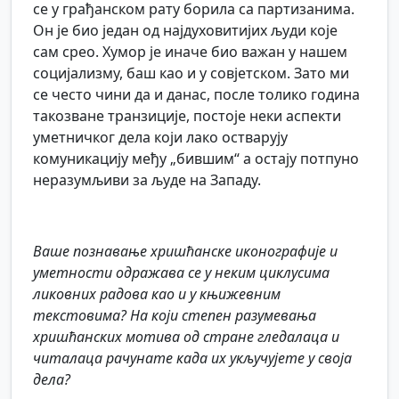
се у грађанском рату борила са партизанима.
Он је био један од најдуховитијих људи које
сам срео. Хумор је иначе био важан у нашем
социјализму, баш као и у совјетском. Зато ми
се често чини да и данас, после толико година
такозване транзиције, постоје неки аспекти
уметничког дела који лако остварују
комуникацију међу „бившим“ а остају потпуно
неразумљиви за људе на Западу.
Ваше познавање хришћанске иконографије и
уметности одражава се у неким циклусима
ликовних радова као и у књижевним
текстовима? На који степен разумевања
хришћанских мотива од стране гледалаца и
читалаца рачунате када их укључујете у своја
дела?