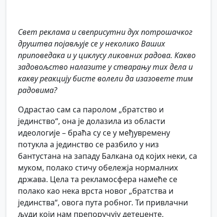
Свет реклама и свеприсутни дух потрошачког
друштва појављује се у неколико Ваших
приповедака и у циклусу ликовних радова. Какво
задовољство налазите у стварању тих дела и
какву реакцију бисте волели да изазовете тим
радовима?
Одрастао сам са паролом „братство и
јединство“, она је долазила из области
идеологије – браћа су се у међувремену
потукла а јединство се разбило у низ
бантустана на западу Балкана од којих неки, са
муком, полако стичу обележја нормалних
држава. Цела та рекламосфера намеће се
полако као нека врста новог „братства и
јединства“, овога пута робног. Ти привлачни
људи који нам препоручују детеџенте,