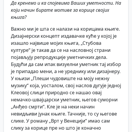
Да кренемо и ка спојевима Ваших уметности. На
који начин бирате мотиве за корице својих
књига?
Важно ми је шта се налази на корицама књиге.
Дизајнерски концепт издавачке куће у којој је
изашло највише мојих књига, „Стубова
културе“ је такав да се на насловној страни
појављују репродукције уметничких дела.
Будући да сам ипак визуелни уметник тај избор
је припадао мени, а не уреднику или дизајнеру.
У књизи „Плеши чудовиште на моју нежну
музику“ која, уосталом, свој наслов дугује једној
Клеовој слици природно се нашао овај
немачко-швајцарски уметник, његов суморни
„Анђео смрти“. Кле је на неки начин
невидљиви јунак књиге. Тачније, то су његове
слике. У роману „Врт у Венецији“ имао сам
слику за корице пре но што је коначно