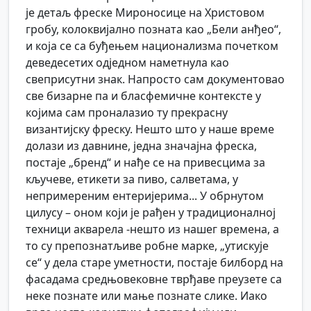
је детаљ фреске Мироносице на Христовом
гробу, колоквијално позната као „Бели анђео“,
и која се са буђењем национализма почетком
деведесетих одједном наметнула као
свеприсутни знак. Напросто сам документовао
све бизарне па и бласфемичне контексте у
којима сам проналазио ту прекрасну
византијску фреску. Нешто што у наше време
долази из давнине, једна значајна фреска,
постаје „бренд“ и нађе се на привесцима за
кључеве, етикети за пиво, салветама, у
непримереним ентеријерима... У обрнутом
цилусу – оном који је рађен у традиционалној
техници акварела -нешто из нашег времена, а
то су препознатљиве робне марке, „утискује
се“ у дела старе уметности, постаје билборд на
фасадама средњовековне тврђаве преузете са
неке познате или мање познате слике. Иако