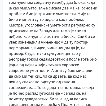
том чувеном сендвичу између два блока, када
је као умиљато јагње сисала две мајке, основни
проблем био је тржиште уметности. Није га
било и многи су то видели као проблем.
Смотре југословенске уметности регуларно су
приказиване на Западу али тамо је све то
виђено као чудна, егзотична биљка. Сви би се
увек изненадили чињеницом да ту постоји
перформанс, видео, чињеницом да је, на
пример, Студентски културни центар у
Београду током седамдесетих и после тога био
једна од најважнијих тачака европске
савремене уметности. А они су баш мислили
да смо ми тек сишли са дрвета, да код нас
вешају сваког ко одступи од канона
соцреализма... То се додатно погоршало када
је почео распад Југославије – сећам се, на
почетку деведесетих, била је једна велика
средњоевропска изложба у Прагу, тек је пао