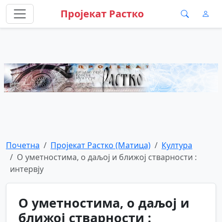
Пројекат Растко
Почетна
Пројекат Растко (Матица)
Култура
О уметностима, о даљој и ближој стварности :
интервју
О уметностима, о даљој и
ближој стварности :