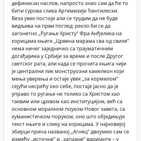
дефинисан наслов, напросто знао сам да ће то
бити сурова слика Артемизије Ђентилески.
Веза увек постоји али се трудим да не буде
видљива на први поглед: рекло би се да
загонетно „Ругање Христу“ Фра Анђелика на
корицама књиге „Црвена марама сва од свиле“
нема ничег заједничко са трауматичним
догађајима у Србији за време и после Другог
светског рата, али када се прочита књига чији
је централни лик монструозни камелеон који
мења уверења и остаје увек „за кормилом“
сејући несрећу око себе, постаје јасно да је
управо то ругање не толико са Христом као
таквим или црквом као институцијом, већ са
основном моралном поуком Новог завета, са
хуманистичком поруком, оно што обједињује
текст књиге и слику на корицама. У најновијој
збирци прича названој „Агнец“ двоумио сам се
између „источне“ и „западне“ варијанте – у