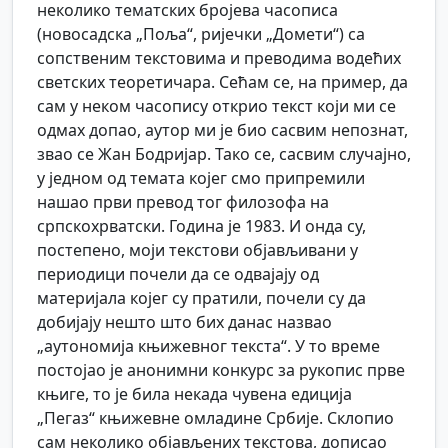
неколико тематских бројева часописа
(новосадска „Поља“, ријечки „Домети“) са
сопственим текстовима и преводима водећих
светских теоретичара. Сећам се, на пример, да
сам у неком часопису открио текст који ми се
одмах допао, аутор ми је био сасвим непознат,
звао се Жан Бодријар. Тако се, сасвим случајно,
у једном од темата којег смо припремили
нашао први превод тог филозофа на
српскохрватски. Година је 1983. И онда су,
постепено, моји текстови објављивани у
периодици почели да се одвајају од
материјала којег су пратили, почели су да
добијају нешто што бих данас назвао
„аутономија књижевног текста“. У то време
постојао је анонимни конкурс за рукопис прве
књиге, то је била некада чувена едиција
„Пегаз“ књижевне омладине Србије. Склопио
сам неколико објављених текстова, дописао