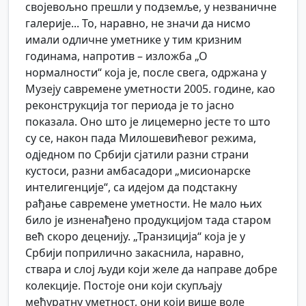
својевољно прешли у подземље, у незваничне
галерије... То, наравно, не значи да нисмо
имали одличне уметнике у тим кризним
годинама, напротив – изложба „О
нормалности“ која је, после свега, одржана у
Музеју савремене уметности 2005. године, као
реконструкција тог периода је то јасно
показала. Оно што је лицемерно јесте то што
су се, након пада Милошевићевог режима,
одједном по Србији сјатили разни страни
кустоси, разни амбасадори „мисионарске
интелигенције“, са идејом да подстакну
рађање савремене уметности. Не мало њих
било је изненађено продукцијом тада старом
већ скоро деценију. „Транзиција“ која је у
Србији поприлично закаснила, наравно,
ствара и слој људи који желе да направе добре
колекције. Постоје они који скупљају
међуратну уметност, они који више воле