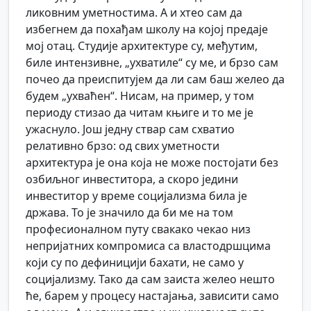
ликовним уметностима. А и хтео сам да
избегнем да похађам школу на којој предаје
мој отац. Студије архитектуре су, међутим,
биле интензивне, „ухватиле“ су ме, и брзо сам
почео да преиспитујем да ли сам баш желео да
будем „ухваћен“. Нисам, на пример, у том
периоду стизао да читам књиге и то ме је
ужаснуло. Још једну ствар сам схватио
релативно брзо: од свих уметности
архитектура је она која не може постојати без
озбиљног инвеститора, а скоро једини
инвеститор у време социјализма била је
држава. То је значило да би ме на том
професионалном путу свакако чекао низ
непријатних компромиса са властодршцима
који су по дефиницији бахати, не само у
социјализму. Тако да сам заиста желео нешто
ће, барем у процесу настајања, зависити само