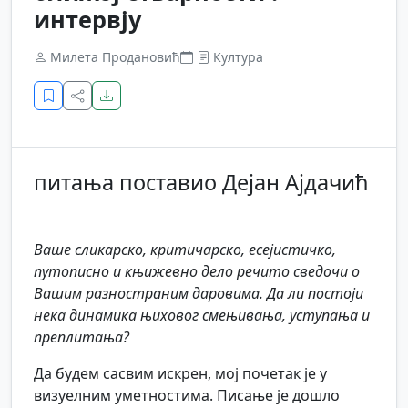
интервју
Милета Продановић
Култура
питања поставио Дејан Ајдачић
Ваше сликарско, критичарско, есејистичко,
путописно и књижевно дело речито сведочи о
Вашим разностраним даровима. Да ли постоји
нека динамика њиховог смењивања, уступања и
преплитања?
Да будем сасвим искрен, мој почетак је у
визуелним уметностима. Писање је дошло